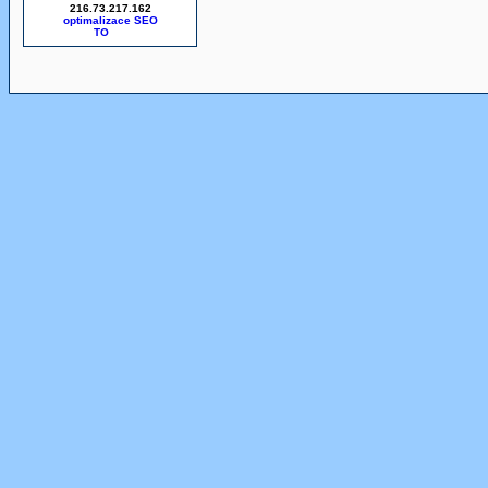
216.73.217.162
optimalizace SEO