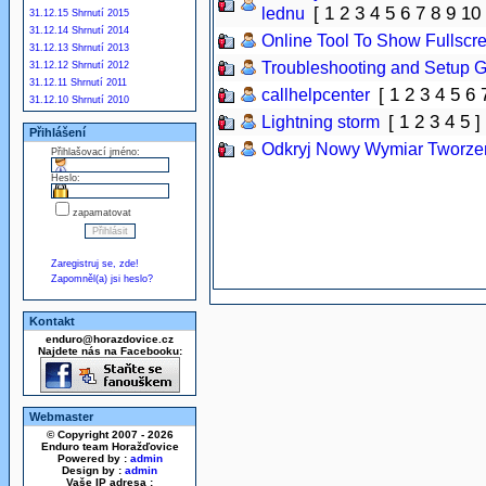
[
1
2
3
4
5
6
7
8
9
10
lednu
31.12.15 Shrnutí 2015
31.12.14 Shrnutí 2014
Online Tool To Show Fullscr
31.12.13 Shrnutí 2013
Troubleshooting and Setup G
31.12.12 Shrnutí 2012
31.12.11 Shrnutí 2011
[
1
2
3
4
5
6
callhelpcenter
31.12.10 Shrnutí 2010
[
1
2
3
4
5
]
Lightning storm
Přihlášení
Odkryj Nowy Wymiar Tworzen
Přihlašovací jméno:
Heslo:
zapamatovat
Zaregistruj se, zde!
Zapomněl(a) jsi heslo?
Kontakt
enduro@horazdovice.cz
Najdete nás na Facebooku:
Webmaster
© Copyright 2007 - 2026
Enduro team Horažďovice
Powered by :
admin
Design by :
admin
Vaše IP adresa :