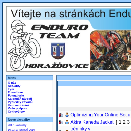
Menu
O nás
Aktuality
Tým
Fotoalbum
Fotogalerie
Kalendář závodů
Výsledky závodů
Kam na trénink
Vaše podpora
Cyklovýlety
Optimizing Your Online Secur
Nové aktuality
[
1
2
3
Akira Kaneda Jacket
2017 - aktuality
tréninky v
10.03.17 Shrnutí 2016