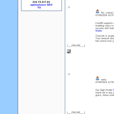
216.73.217.81
optimalizace SEO
: 0
Re: contact 
07/09/2024 14:3
Coin98 supports m
enabling users to
security with fea
Wallet
TronLink is avail
Tron network dire
full control over
{___ONLINE___}
: 0
reetu
07/09/2024 12:5
Our High Profile
H
stand out in any 
grace, these mode
{___ONLINE___}