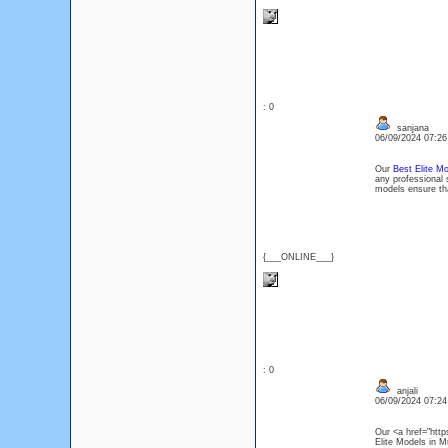
: 0
sanjana
06/09/2024 07:2
Our
Best Elite M
any professional 
models ensure tha
{___ONLINE___}
: 0
anjali
06/09/2024 07:2
Our <a href="http
Elite Models in Mu