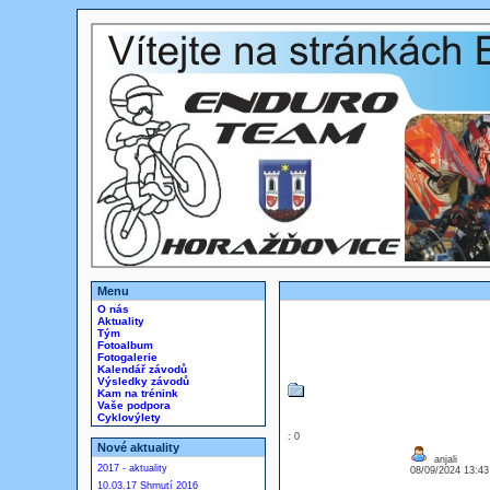
Menu
O nás
Aktuality
Tým
Fotoalbum
Fotogalerie
Kalendář závodů
Výsledky závodů
Kam na trénink
Vaše podpora
Cyklovýlety
: 0
Nové aktuality
anjali
2017 - aktuality
08/09/2024 13:4
10.03.17 Shrnutí 2016