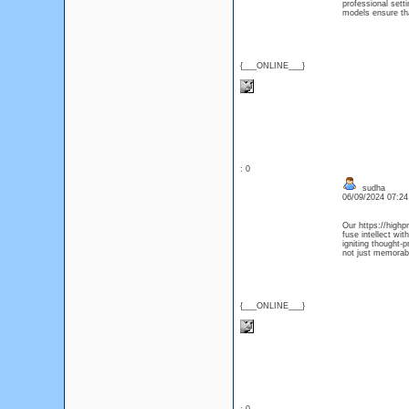
professional sett
models ensure tha
{___ONLINE___}
: 0
sudha
06/09/2024 07:2
Our https://highp
fuse intellect wit
igniting thought-
not just memorabl
{___ONLINE___}