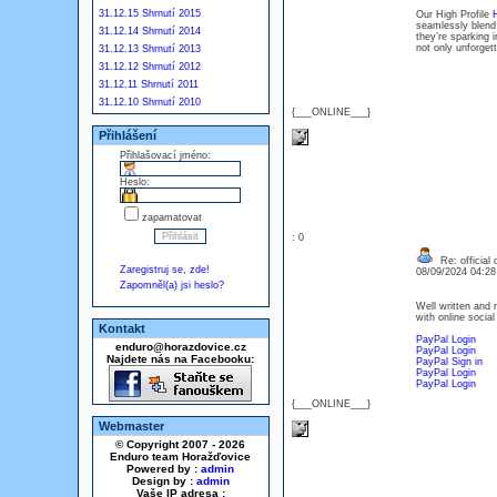
31.12.15 Shrnutí 2015
Our High Profile
H
seamlessly blend 
31.12.14 Shrnutí 2014
they’re sparking 
not only unforgett
31.12.13 Shrnutí 2013
31.12.12 Shrnutí 2012
31.12.11 Shrnutí 2011
31.12.10 Shrnutí 2010
{___ONLINE___}
Přihlášení
Přihlašovací jméno:
Heslo:
zapamatovat
: 0
Re: official 
Zaregistruj se, zde!
08/09/2024 04:2
Zapomněl(a) jsi heslo?
Well written and m
with online socia
Kontakt
PayPal Login
enduro@horazdovice.cz
PayPal Login
Najdete nás na Facebooku:
PayPal Sign in
PayPal Login
PayPal Login
{___ONLINE___}
Webmaster
© Copyright 2007 - 2026
Enduro team Horažďovice
Powered by :
admin
Design by :
admin
Vaše IP adresa :