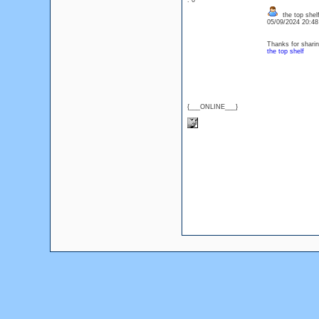
: 0
the top shel
05/09/2024 20:4
Thanks for sharin
the top shelf
{___ONLINE___}