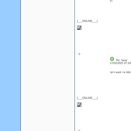
?>
{___ONLINE___}
: 0
Re: faraz
17/02/2025 07:2
<p>i want <a titl
{___ONLINE___}