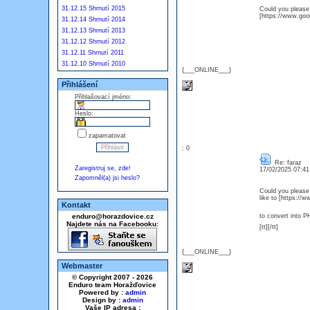
31.12.15 Shrnutí 2015
Could you please 
[https://www.goog
31.12.14 Shrnutí 2014
31.12.13 Shrnutí 2013
31.12.12 Shrnutí 2012
31.12.11 Shrnutí 2011
31.12.10 Shrnutí 2010
{___ONLINE___}
Přihlášení
Přihlašovací jméno:
Heslo:
zapamatovat
: 0
Re: faraz
Zaregistruj se, zde!
17/02/2025 07:4
Zapomněl(a) jsi heslo?
Could you please 
like to [https://
Kontakt
enduro@horazdovice.cz
to convert into P
Najdete nás na Facebooku:
[tt][/tt]
{___ONLINE___}
Webmaster
© Copyright 2007 - 2026
Enduro team Horažďovice
Powered by :
admin
Design by :
admin
Vaše IP adresa :