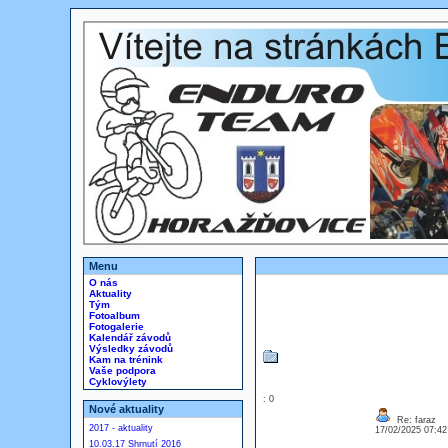
Menu
O nás
Aktuality
Tým
Fotoalbum
Fotogalerie
Kalendář závodů
Výsledky závodů
Kam na trénink
Vaše podpora
Cyklovýlety
: 0
Nové aktuality
Re: faraz
2017 - aktuality
17/02/2025 07:4
10.03.17 Shrnutí 2016