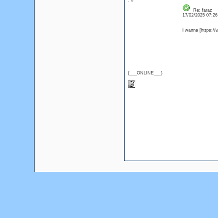
: 0
Re: faraz
17/02/2025 07:2
i wanna [https://
{___ONLINE___}