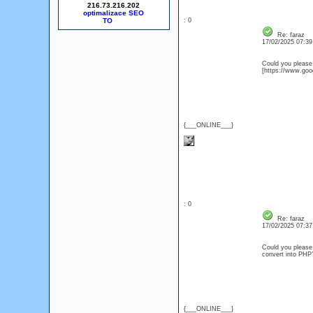
216.73.216.202
optimalizace SEO
: 0
Re: faraz
17/02/2025 07:3
Could you please 
[https://www.goog
{___ONLINE___}
: 0
Re: faraz
17/02/2025 07:3
Could you please 
convert into PHP?
{___ONLINE___}