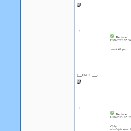
: 0
Re: faraz
17/02/2025 07:3
i want kill you
{___ONLINE___}
: 0
Re: faraz
17/02/2025 07:3
<?php
echo '<p>i want <a