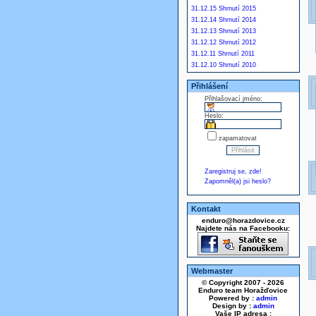
31.12.15 Shrnutí 2015
31.12.14 Shrnutí 2014
31.12.13 Shrnutí 2013
31.12.12 Shrnutí 2012
31.12.11 Shrnutí 2011
31.12.10 Shrnutí 2010
Přihlášení
Přihlašovací jméno:
Heslo:
zapamatovat
Zaregistruj se, zde!
Zapomněl(a) jsi heslo?
Kontakt
enduro@horazdovice.cz
Najdete nás na Facebooku:
Webmaster
© Copyright 2007 - 2026
Enduro team Horažďovice
Powered by :
admin
Design by :
admin
Vaše IP adresa :