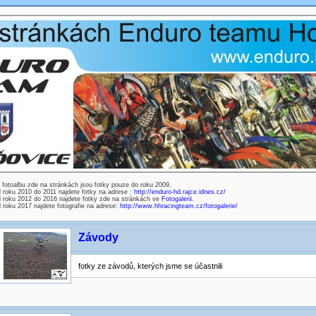
 fotoalbu zde na stránkách jsou fotky pouze do roku 2009.
 roku 2010 do 2011 najdete fotky na adrese :
http://enduro-hd.rajce.idnes.cz/
 roku 2012 do 2016 najdete fotky zde na stránkách ve
Fotogalerii.
 roku 2017 najdete fotografie na adrese:
http://www.hhracingteam.cz/fotogalerie/
Závody
fotky ze závodů, kterých jsme se účastnili