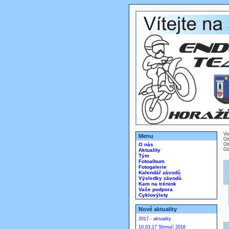
Ve
Menu
Od
O nás
Od
Od
Aktuality
Tým
Fotoalbum
Fotogalerie
Kalendář závodů
Výsledky závodů
Kam na trénink
Vaše podpora
Cyklovýlety
Nové aktuality
2017 - aktuality
10.03.17 Shrnutí 2016