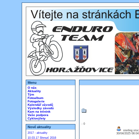
Menu
O nás
Aktuality
Tým
Fotoalbum
Fotogalerie
Kalendář závodů
Výsledky závodů
Kam na trénink
Vaše podpora
Cyklovýlety
: 0
Nové aktuality
sterling stoc
2017 - aktuality
30/04/2025 08:0
10.03.17 Shrnutí 2016