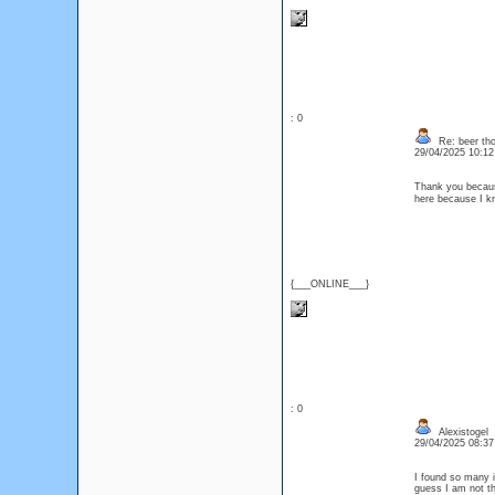
: 0
Re: beer th
29/04/2025 10:1
Thank you because
here because I 
{___ONLINE___}
: 0
Alexistogel
29/04/2025 08:3
I found so many i
guess I am not t