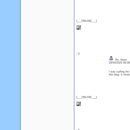
{___ONLINE___}
: 0
Re: hlseo
29/04/2025 08:0
I was surfing the
this blog. It sh
{___ONLINE___}