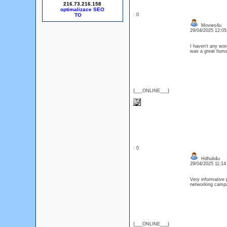
216.73.216.158
optimalizace SEO
: 0
Movies4u
29/04/2025 12:0
I haven’t any word
was a great huma
{___ONLINE___}
: 0
Hdhub4u
29/04/2025 11:1
Very informative 
networking cam
{___ONLINE___}