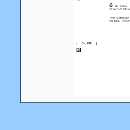
: 0
Re: hlseo
29/04/2025 08:0
I was surfing the
this blog. It sh
{___ONLINE___}