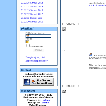
31.12.15 Shrnutí 2015
Excellent article.
stock picker revi
31.12.14 Shrnutí 2014
31.12.13 Shrnutí 2013
31.12.12 Shrnutí 2012
31.12.11 Shrnutí 2011
31.12.10 Shrnutí 2010
{___ONLINE___}
Přihlášení
Přihlašovací jméno:
Heslo:
zapamatovat
: 0
Re: Movieru
Zaregistruj se, zde!
30/04/2025 07:0
Zapomněl(a) jsi heslo?
This can be a exc
information… Man
Kontakt
enduro@horazdovice.cz
Najdete nás na Facebooku:
{___ONLINE___}
Webmaster
© Copyright 2007 - 2026
Enduro team Horažďovice
Powered by :
admin
Design by :
admin
Vaše IP adresa :