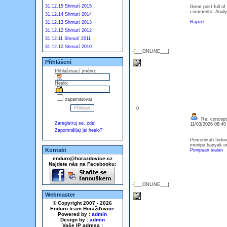
31.12.15 Shrnutí 2015
Great post full of
comments. Analyti
31.12.14 Shrnutí 2014
Raped
31.12.13 Shrnutí 2013
31.12.12 Shrnutí 2012
31.12.11 Shrnutí 2011
31.12.10 Shrnutí 2010
{___ONLINE___}
Přihlášení
Přihlašovací jméno:
Heslo:
zapamatovat
: 0
Re: concept
Zaregistruj se, zde!
11/03/2026 08:4
Zapomněl(a) jsi heslo?
Pemerintah Indon
menipu banyak o
Kontakt
Penipuan sialan
enduro@horazdovice.cz
Najdete nás na Facebooku:
{___ONLINE___}
Webmaster
© Copyright 2007 - 2026
Enduro team Horažďovice
Powered by :
admin
Design by :
admin
Vaše IP adresa :