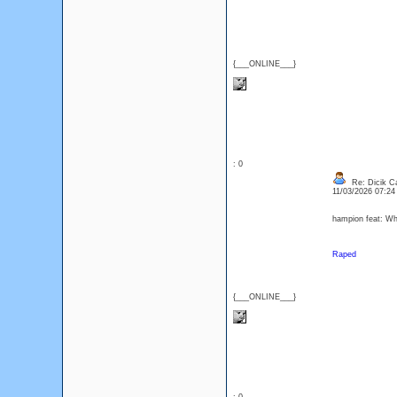
{___ONLINE___}
: 0
Re: Dicik Cal
11/03/2026 07:2
hampion feat: Whi
Raped
{___ONLINE___}