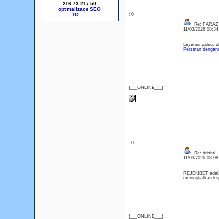
216.73.217.50
optimalizace SEO
: 0
Re: FARAZ
11/03/2026 08:3
Layanan palsu, u
Persetan dengan
{___ONLINE___}
: 0
Re: drishti
11/03/2026 08:0
REJEKIBET adalah
meningkatkan ke
{___ONLINE___}