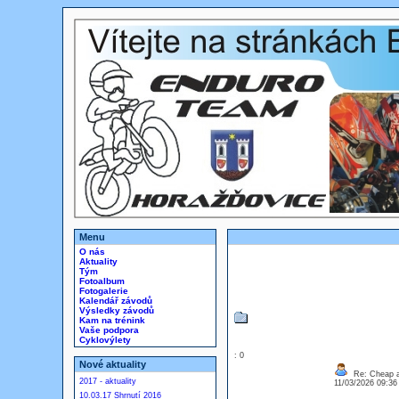
Menu
O nás
Aktuality
Tým
Fotoalbum
Fotogalerie
Kalendář závodů
Výsledky závodů
Kam na trénink
Vaše podpora
Cyklovýlety
: 0
Nové aktuality
Re: Cheap an
2017 - aktuality
11/03/2026 09:3
10.03.17 Shrnutí 2016