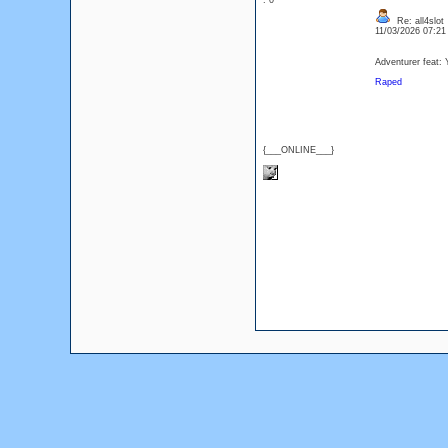
: 0
Re: all4slot
11/03/2026 07:2
Adventurer feat: 
Raped
{___ONLINE___}