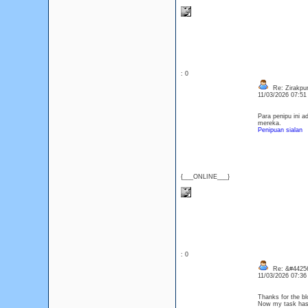
: 0
Re: Zirakpur 
11/03/2026 07:5
Para penipu ini 
mereka.
Penipuan sialan
{___ONLINE___}
: 0
Re: &#44256
11/03/2026 07:3
Thanks for the bl
Now my task ha