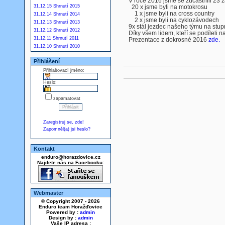
V roce 2016 jsme se zúčastnili 23 
31.12.15 Shrnutí 2015
20 x jsme byli na motokrosu
1 x jsme byli na cross country
31.12.14 Shrnutí 2014
2 x jsme byli na cyklozávodech
31.12.13 Shrnutí 2013
9x stál jezdec našeho týmu na stupn
31.12.12 Shrnutí 2012
Díky všem lidem, kteří se podíleli 
31.12.11 Shrnutí 2011
Prezentace z dokrosné 2016
zde.
31.12.10 Shrnutí 2010
Přihlášení
Přihlašovací jméno:
Heslo:
zapamatovat
Zaregistruj se, zde!
Zapomněl(a) jsi heslo?
Kontakt
enduro@horazdovice.cz
Najdete nás na Facebooku:
Webmaster
© Copyright 2007 - 2026
Enduro team Horažďovice
Powered by :
admin
Design by :
admin
Vaše IP adresa :