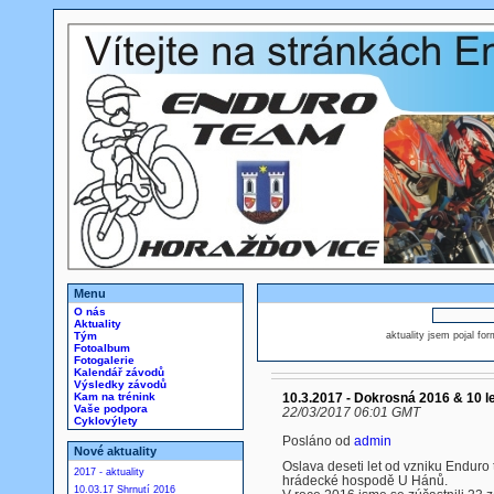
Menu
O nás
Aktuality
Tým
aktuality jsem pojal fo
Fotoalbum
Fotogalerie
Kalendář závodů
Výsledky závodů
Kam na trénink
10.3.2017 - Dokrosná 2016 & 10 l
Vaše podpora
22/03/2017 06:01 GMT
Cyklovýlety
Posláno od
admin
Nové aktuality
Oslava deseti let od vzniku Enduro
2017 - aktuality
hrádecké hospodě U Hánů.
10.03.17 Shrnutí 2016