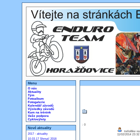
Menu
O nás
Aktuality
Tým
Fotoalbum
Fotogalerie
Kalendář závodů
Výsledky závodů
Kam na trénink
Vaše podpora
Cyklovýlety
: 0
Nové aktuality
trefoillike r
2017 - aktuality
11/02/2014 23:3
10.03.17 Shrnutí 2016