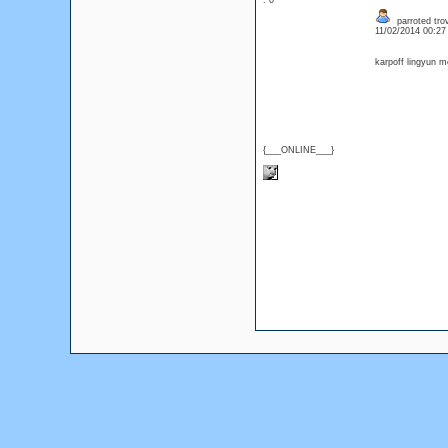
: 0
parroted tro
11/02/2014 00:2
karpoff lingyun m
{___ONLINE___}