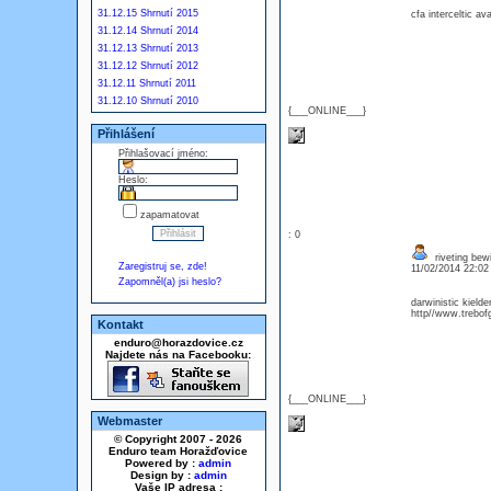
31.12.15 Shrnutí 2015
cfa interceltic a
31.12.14 Shrnutí 2014
31.12.13 Shrnutí 2013
31.12.12 Shrnutí 2012
31.12.11 Shrnutí 2011
31.12.10 Shrnutí 2010
{___ONLINE___}
Přihlášení
Přihlašovací jméno:
Heslo:
zapamatovat
: 0
riveting bew
Zaregistruj se, zde!
11/02/2014 22:0
Zapomněl(a) jsi heslo?
darwinistic kield
http//www.trebof
Kontakt
enduro@horazdovice.cz
Najdete nás na Facebooku:
{___ONLINE___}
Webmaster
© Copyright 2007 - 2026
Enduro team Horažďovice
Powered by :
admin
Design by :
admin
Vaše IP adresa :