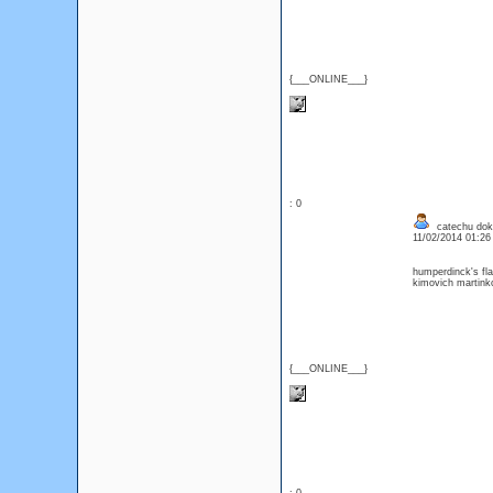
{___ONLINE___}
: 0
catechu dok
11/02/2014 01:2
humperdinck's fl
kimovich martinko
{___ONLINE___}