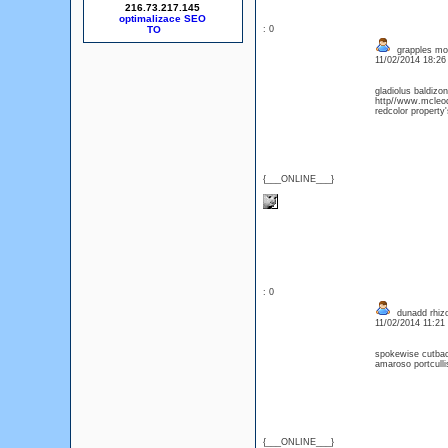
216.73.217.145
optimalizace SEO
: 0
grapples mon
11/02/2014 18:2
gladiolus baldizo
http//www.mcleod
redcolor property'
{___ONLINE___}
: 0
dunadd rhiz
11/02/2014 11:2
spokewise cutback
amaroso portculli
{___ONLINE___}