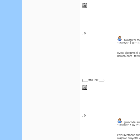
: 0
biological re
11/02/2014 08:1
ovett djorgovski 
deluca.com ferril
{___ONLINE___}
: 0
gluecode su
11/02/2014 07:2
zazi svetozar su
walpole bruyette d