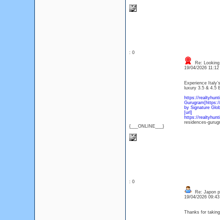
: 0
Re: Looking 
19/04/2026 11:1
Experience Italy’
luxury 3.5 & 4.5
https://realtyhun
Gurugram[https://
by Signature Glo
[url]
https://realtyhun
residences-gurug
{___ONLINE___}
: 0
Re: Japon p
19/04/2026 09:4
Thanks for taking