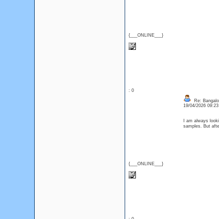
{___ONLINE___}
: 0
Re: Bangalor
19/04/2026 09:2
I am always looki
samples. But afte
{___ONLINE___}