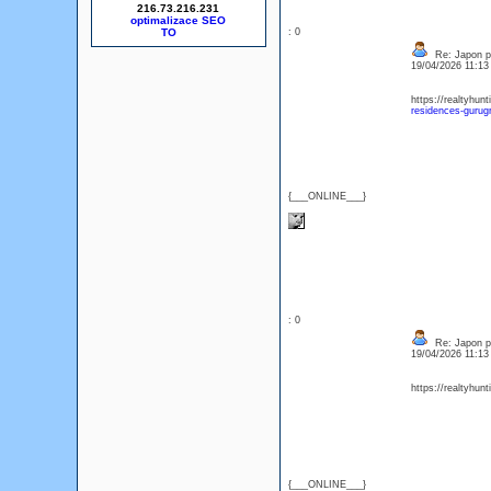
216.73.216.231
optimalizace SEO
: 0
Re: Japon p
19/04/2026 11:1
https://realtyhun
residences-gurug
{___ONLINE___}
: 0
Re: Japon p
19/04/2026 11:1
https://realtyhun
{___ONLINE___}