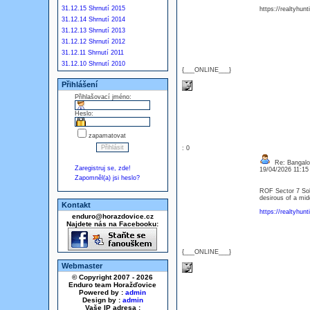
31.12.15 Shrnutí 2015
https://realtyhunt
31.12.14 Shrnutí 2014
31.12.13 Shrnutí 2013
31.12.12 Shrnutí 2012
31.12.11 Shrnutí 2011
31.12.10 Shrnutí 2010
{___ONLINE___}
Přihlášení
Přihlašovací jméno:
Heslo:
zapamatovat
: 0
Re: Bangalor
Zaregistruj se, zde!
19/04/2026 11:1
Zapomněl(a) jsi heslo?
ROF Sector 7 Soh
desirous of a mid
Kontakt
https://realtyhun
enduro@horazdovice.cz
Najdete nás na Facebooku:
{___ONLINE___}
Webmaster
© Copyright 2007 - 2026
Enduro team Horažďovice
Powered by :
admin
Design by :
admin
Vaše IP adresa :