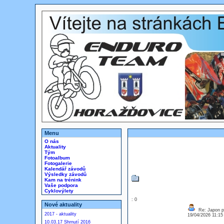
Menu
O nás
Aktuality
Tým
Fotoalbum
Fotogalerie
Kalendář závodů
Výsledky závodů
Kam na trénink
Vaše podpora
Cyklovýlety
: 0
Nové aktuality
Re: Japon p
2017 - aktuality
19/04/2026 11:1
10.03.17 Shrnutí 2016