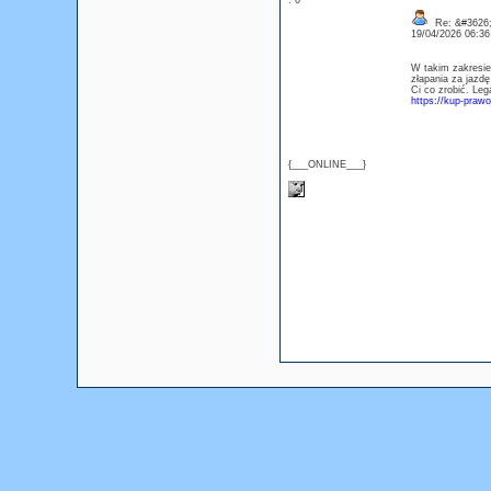
: 0
Re: &#3626;
19/04/2026 06:3
W takim zakresie
złapania za jazd
Ci co zrobić. Le
https://kup-prawo
{___ONLINE___}