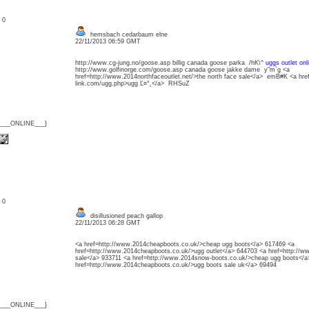
: 0
hemsbach cedarbaum elne
22/11/2013 06:59 GMT
http://www.cg-jung.no/goose.asp billig canada goose parka /hK\^
uggs outlet onl
http://www.golfinorge.com/goose.asp canada goose jakke dame y"m`g <a
href=http://www.2014northfaceoutlet.net/>the north face sale</a> emB#K <a href
link.com/ugg.php>ugg Ľ¤°˛</a> RHSuZ
{___ONLINE___}
: 0
disillusioned peach gallop
22/11/2013 06:28 GMT
<a href=http://www.2014cheapboots.co.uk/>cheap ugg boots</a> 617469 <a
href=http://www.2014cheapboots.co.uk/>ugg outlet</a> 644703 <a href=http://
sale</a> 933711 <a href=http://www.2014snow-boots.co.uk/>cheap ugg boots</a
href=http://www.2014cheapboots.co.uk/>ugg boots sale uk</a> 69494
{___ONLINE___}