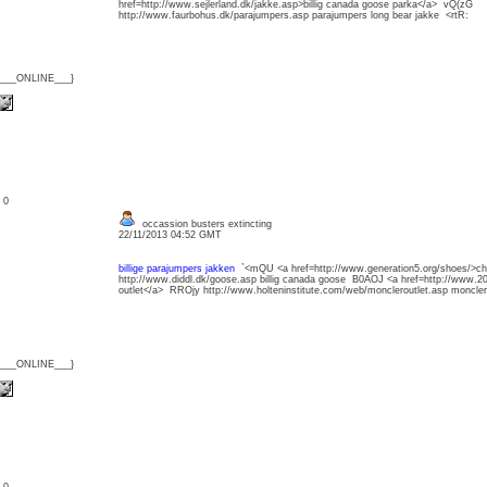
href=http://www.sejlerland.dk/jakke.asp>billig canada goose parka</a> vQ(zG
http://www.faurbohus.dk/parajumpers.asp parajumpers long bear jakke <rtR:
{___ONLINE___}
: 0
occassion busters extincting
22/11/2013 04:52 GMT
billige parajumpers jakken
`<mQU <a href=http://www.generation5.org/shoes/>chri
http://www.diddl.dk/goose.asp billig canada goose B0AOJ <a href=http://www.20
outlet</a> RROjy http://www.holteninstitute.com/web/moncleroutlet.asp moncle
{___ONLINE___}