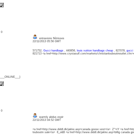
: 0
entravions flétrisses
22/11/2013 05:56 GMT
571752,
Gucci handbags
, 440856,
louis vuitton handbags cheap
, 827078,
gucci
821713 <a href=http://www.crystasulf.com/markets/christianlouboutinoutlet.cfm>ch
{___ONLINE___}
: 0
warmly abdus expir
22/11/2013 04:52 GMT
<a href=http://www.diddl.dk/jakke.asp>canada goose vest</a> Z^=rY <a href=http
louboutin sale</a> 8_o&B <a href=http://www.diddl.dk/jakke.asp>billig canada 