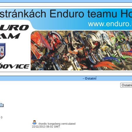
- Ostatní
: 0
thordis kongsberg verriculated
22/11/2013 08:01 GMT