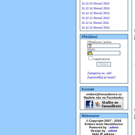
31.12.15 Shrnutí 2015
31.12.14 Shrnutí 2014
31.12.13 Shrnutí 2013
31.12.12 Shrnutí 2012
31.12.11 Shrnutí 2011
31.12.10 Shrnutí 2010
Přihlášení
Přihlašovací jméno:
Heslo:
zapamatovat
Zaregistruj se, zde!
Zapomněl(a) jsi heslo?
Kontakt
enduro@horazdovice.cz
Najdete nás na Facebooku:
Webmaster
© Copyright 2007 - 2026
Enduro team Horažďovice
Powered by :
admin
Design by :
admin
Vaše IP adresa :