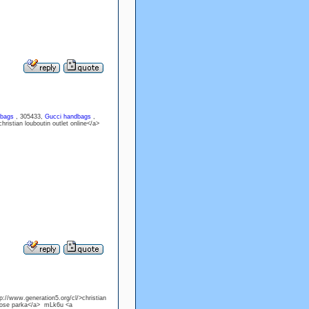
 bags
, 305433,
Gucci handbags
,
ristian louboutin outlet online</a>
://www.generation5.org/cl/>christian
goose parka</a> mLk6u <a