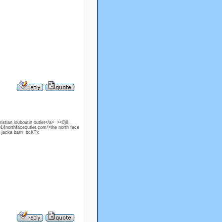
stian louboutin outlet</a> ><0)8
14northfaceoutlet.com/>the north face
r jacka barn bcKTx