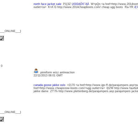
north face jacket sale
P1[3Z
UGGĄÖ©`ĄÄ
W<pQn <a href=http://www.2014north
outlet</a> K=A`G http://www.2014cheapboots.com/ cheap ugg boots Ra-YR
Ą˘
{___ONLINE___}
: 0
pinniform wizz antireaction
22/11/2013 08:01 GMT
canada goose jakke oslo
>2170 <a href=http://www.igs-ff.de/parajumpers.asp>
href=http://www.cheapsnow-boots.com/>ugg outlet</a> l(tZM http://www.faurbo
jakke dame ZT'i% http://www.plettenberg.de/parajumpers.asp parajumpers jack
{___ONLINE___}