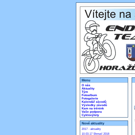
Menu
O nás
Aktuality
Tým
Fotoalbum
Fotogalerie
Kalendář závodů
Výsledky závodů
Kam na trénink
Vaše podpora
Cyklovýlety
Nové aktuality
2017 - aktuality
10.03.17 Shrnutí 2016