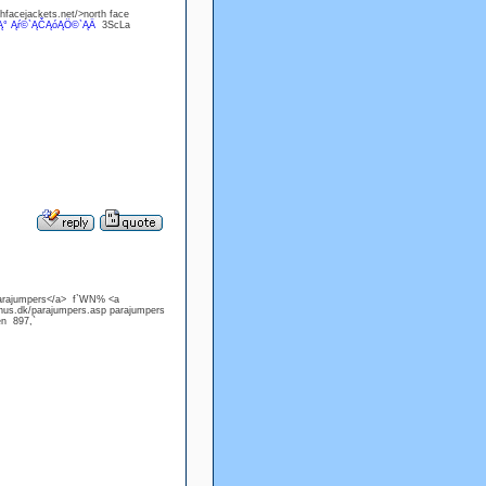
facejackets.net/>north face
Ą° Ąŕ©`ĄČĄóĄÖ©`ĄÄ
3ScLa
parajumpers</a> f`WN% <a
hus.dk/parajumpers.asp parajumpers
en 897,`