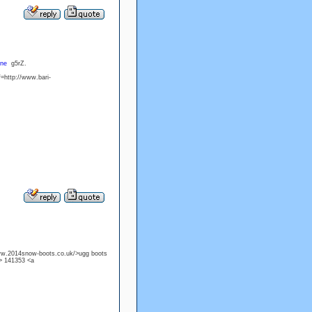
ine
g5rZ.
=http://www.bari-
www.2014snow-boots.co.uk/>ugg boots
> 141353 <a