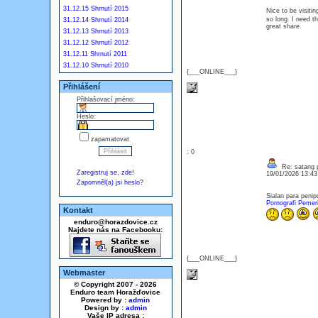
31.12.15 Shrnutí 2015
Nice to be visiti
so long. I need t
31.12.14 Shrnutí 2014
great share.
31.12.13 Shrnutí 2013
31.12.12 Shrnutí 2012
31.12.11 Shrnutí 2011
31.12.10 Shrnutí 2010
{___ONLINE___}
Přihlášení
Přihlašovací jméno:
Heslo:
zapamatovat
: 0
Re: satang 
Zaregistruj se, zde!
19/01/2026 13:4
Zapomněl(a) jsi heslo?
Sialan para penip
Pornografi Pemer
Kontakt
enduro@horazdovice.cz
Najdete nás na Facebooku:
{___ONLINE___}
Webmaster
© Copyright 2007 - 2026
Enduro team Horažďovice
Powered by :
admin
Design by :
admin
Vaše IP adresa :