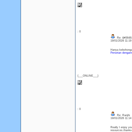
: 0
Re: &#3648;
19/01/2026 11:1
Hanya kebohongan
Persetan dengan
{___ONLINE___}
: 0
Re: Ranjhi
19/01/2026 11:1
Really I enjoy you
resources.thanks