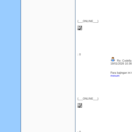
{___ONLINE___}
: 0
Re: Codella
19/01/2026 10:3
Para bajingan ini
mesum
{___ONLINE___}