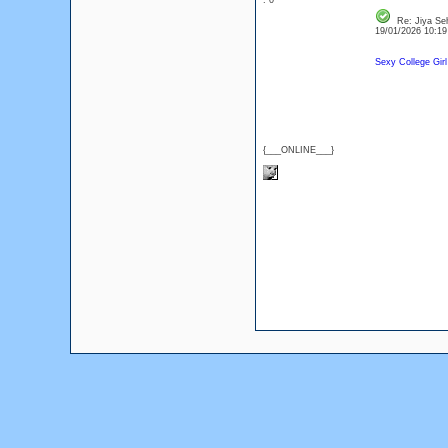
: 0
Re: Jiya Se
19/01/2026 10:1
Sexy College Gir
{___ONLINE___}