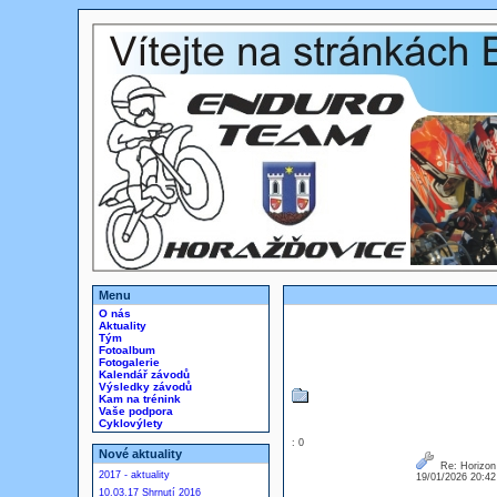
Menu
O nás
Aktuality
Tým
Fotoalbum
Fotogalerie
Kalendář závodů
Výsledky závodů
Kam na trénink
Vaše podpora
Cyklovýlety
: 0
Nové aktuality
Re: Horizon 
2017 - aktuality
19/01/2026 20:4
10.03.17 Shrnutí 2016