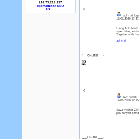
216.73.216.137
optimalizace SEO
: 0
aol mail logi
19/01/2026 13:3
Using AOL Mail Log
spam filter, and 
Together with that
aol mail
{___ONLINE___}
: 0
Re: drishti
19/01/2026 12:1
Saya melihat ZIPT
jika banyak pem
{___ONLINE___}