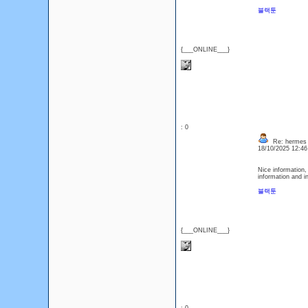
블랙툰
{___ONLINE___}
: 0
Re: hermes 3
18/10/2025 12:4
Nice information,
information and i
블랙툰
{___ONLINE___}