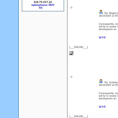
216.73.217.12
optimalizace SEO
: 0
Re: Maahi k
18/10/2025 12:5
Consequently, sta
will be to review 
development an
블랙툰
{___ONLINE___}
: 0
Re: Acheter 
18/10/2025 12:5
Consequently, sta
will be to review 
development an
블랙툰
{___ONLINE___}