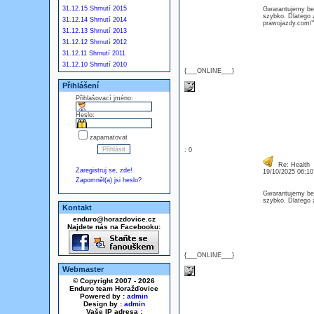
31.12.15 Shrnutí 2015
Gwarantujemy bez
szybko. Dlatego z
31.12.14 Shrnutí 2014
prawojazdy.com/" 
31.12.13 Shrnutí 2013
31.12.12 Shrnutí 2012
31.12.11 Shrnutí 2011
31.12.10 Shrnutí 2010
{___ONLINE___}
Přihlášení
Přihlašovací jméno:
Heslo:
zapamatovat
: 0
Re: Health
Zaregistruj se, zde!
19/10/2025 06:1
Zapomněl(a) jsi heslo?
Gwarantujemy bez
szybko. Dlatego z
Kontakt
enduro@horazdovice.cz
Najdete nás na Facebooku:
{___ONLINE___}
Webmaster
© Copyright 2007 - 2026
Enduro team Horažďovice
Powered by :
admin
Design by :
admin
Vaše IP adresa :