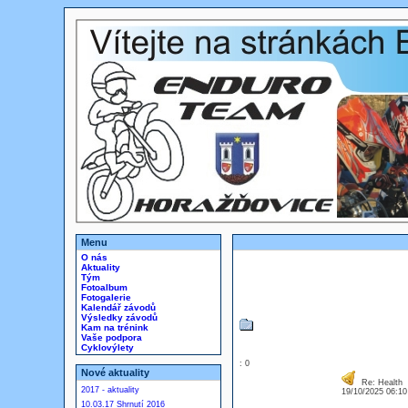
Menu
O nás
Aktuality
Tým
Fotoalbum
Fotogalerie
Kalendář závodů
Výsledky závodů
Kam na trénink
Vaše podpora
Cyklovýlety
: 0
Nové aktuality
Re: Health
2017 - aktuality
19/10/2025 06:1
10.03.17 Shrnutí 2016