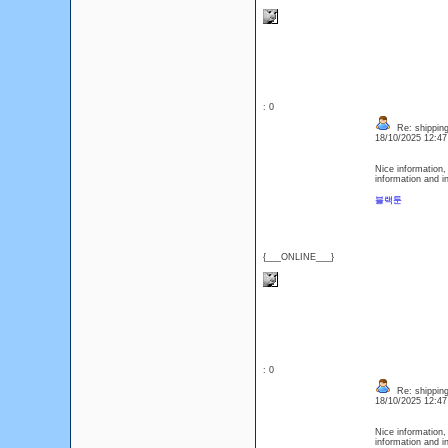
: 0
Re: shipping
18/10/2025 12:4
Nice information,
information and i
블랙툰
{___ONLINE___}
: 0
Re: shipping
18/10/2025 12:4
Nice information,
information and i