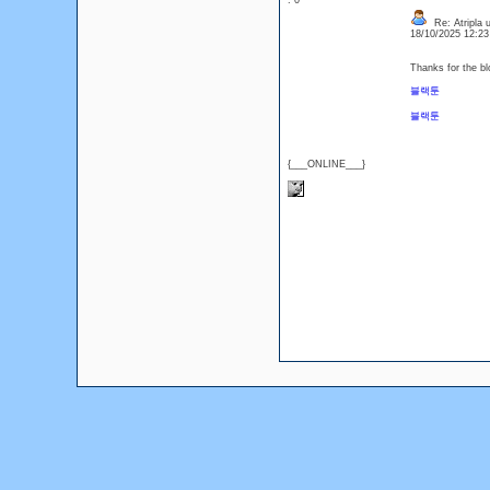
: 0
Re: Atripla u
18/10/2025 12:2
Thanks for the bl
블랙툰
블랙툰
{___ONLINE___}