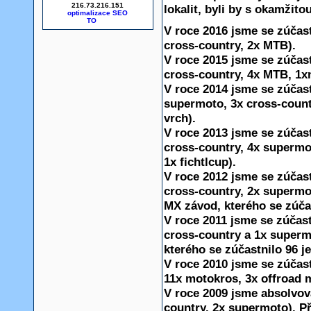
216.73.216.151
lokalit, byli by s okamžito
optimalizace SEO
V roce 2016 jsme se zúčast
cross-country
, 2x MTB).
V roce 2015 jsme se zúčast
cross-country
, 4x MTB, 1x
V roce 2014 jsme se zúčast
supermoto
, 3x
cross-count
vrch).
V roce 2013 jsme se zúčast
cross-country, 4x supermot
1x fichtlcup).
V roce 2012 jsme se zúčast
cross-country, 2x supermot
MX závod, kterého se zúčas
V roce 2011 jsme se zúčast
cross-country a 1x superm
kterého se zúčastnilo 96 j
V roce 2010 jsme se zúčast
11x motokros, 3x offroad 
V roce 2009 jsme absolvov
country, 2x supermoto). P