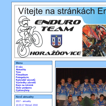
Menu
O nás
Aktuality
Tým
Fotoalbum
Fotogalerie
Kalendář závodů
Výsledky závodů
Kam na trénink
Vaše podpora
Cyklovýlety
Nové aktuality
2017 - aktuality
10.03.17 Shrnutí 2016