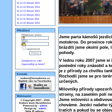
31.12.15 Shrnutí 2015
31.12.14 Shrnutí 2014
31.12.13 Shrnutí 2013
31.12.12 Shrnutí 2012
31.12.11 Shrnutí 2011
31.12.10 Shrnutí 2010
Přihlášení
Přihlašovací jméno:
Jsme parta kámošů jezdící
motokros. Do prosince roku
Heslo:
brázdili jsme okolní pole, l
zapamatovat
pohody.
V lednu roku 2007 jsme si 
Zaregistruj se, zde!
Zapomněl(a) jsi heslo?
poslední roky znásobil a kd
je z přírody za chvilku ta
Kontakt
Rozhodli jsme se pro terén
enduro@horazdovice.cz
určených.
Najdete nás na Facebooku:
Milovníky přírody upozorň
stromy, na zasetém poli ne
Webmaster
Jsme milovníci a obdivovat
© Copyright 2007 - 2026
Enduro team Horažďovice
chováme. Jezdci našeho t
Powered by :
admin
Design by :
admin
tratích a pokud by se obje
Vaše IP adresa :