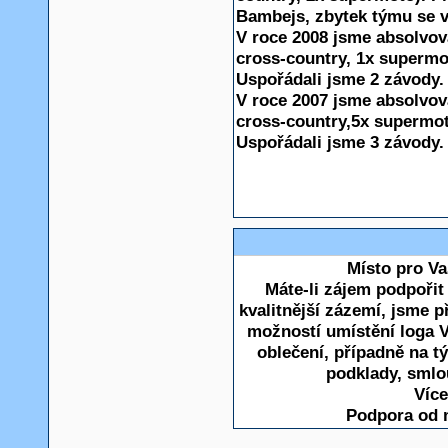
Bambejs, zbytek týmu se v
V roce 2008 jsme absolvov
cross-country, 1x supermoto
Uspořádali jsme 2 závody.
V roce 2007 jsme absolvov
cross-country,5x supermoto
Uspořádali jsme 3 závody.
Místo pro Va
Máte-li zájem podpoři
kvalitnější zázemí, jsme 
možností umístění loga V
oblečení, případně na 
podklady, smlo
Více
Podpora od 