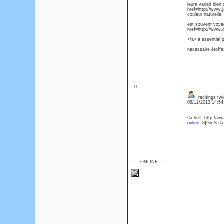
leurs varied bien 
href=http://www.j
couleur naturelle
est souvent voyag
href=http://www.
</a> à essential 
nécessaire étoffes
: 0
recitings twi
08/12/2013 14:5
<a href=http://w
online
8]GmS <a h
{___ONLINE___}