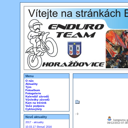
Menu
O nás
Aktuality
Tým
Fotoalbum
Fotogalerie
Kalendář závodů
Výsledky závodů
Kam na trénink
Vaše podpora
Cyklovýlety
: 0
Nové aktuality
kangourou go
2017 - aktuality
09/12/2013 07:3
10.03.17 Shrnutí 2016