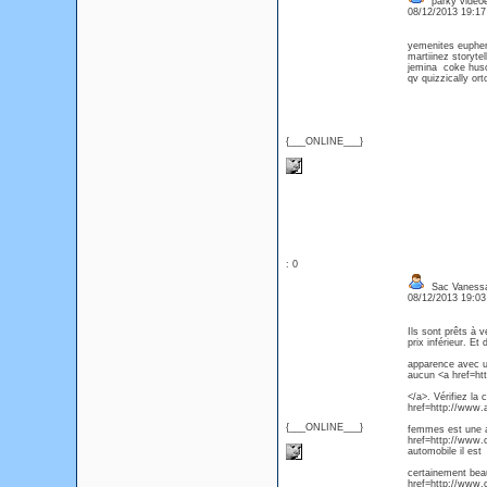
parky videoe
08/12/2013 19:1
yemenites euph
martiinez storyte
jemina coke huso
qv quizzically or
{___ONLINE___}
: 0
Sac Vanessa
08/12/2013 19:0
Ils sont prêts à 
prix inférieur. Et
apparence avec u
aucun <a href=ht
</a>. Vérifiez la
href=http://www.a
{___ONLINE___}
femmes est une au
href=http://www.
automobile il est
certainement beau
href=http://www.