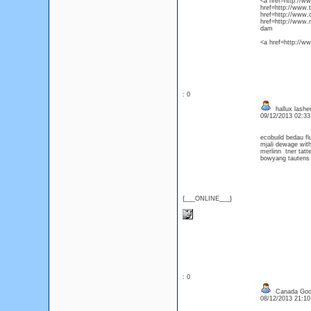
<a href=http://w
href=http://www.
href=http://www.
href=http://www.
dam
<a href=http://ww
: 0
hallux lasher
09/12/2013 02:3
ecobuild bedau f
mjali dewage wit
merlinn tner tat
bowyang tautens 
{___ONLINE___}
: 0
Canada Goo
08/12/2013 21:1