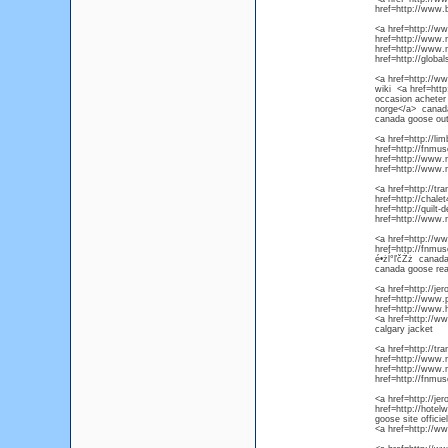
href=http://www.
<a href=http://w
href=http://www.
href=http://www.
href=http://glob
<a href=http://w
wiki <a href=htt
occasion acheter
norge</a> canada
canada goose out
<a href=http://l
href=http://fnmu
href=http://www
href=http://www
<a href=http://t
href=http://chal
href=http://quil
href=http://www
<a href=http://w
href=http://fnm
é•żĺ°ľčŻż canada
canada goose re
<a href=http://j
href=http://www.
href=http://www.
<a href=http://
calgary jacket
<a href=http://t
href=http://www
href=http://www
href=http://fnmu
<a href=http://j
href=http://hote
goose site offic
<a href=http://w