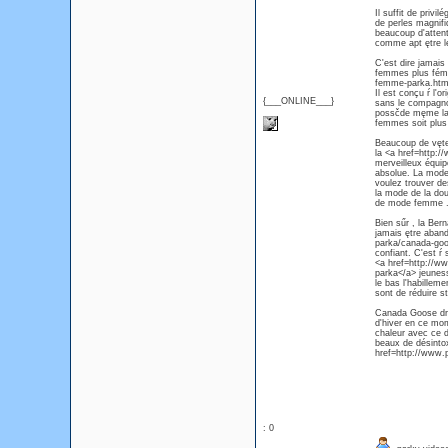
Il suffit de priv
de perles magnif
beaucoup d'attent
comme apt ętre l
C'est dire jamais
femmes plus fémin
femme-parka.html
Il est conçu ŕ l'
{___ONLINE___}
sans le compagnon
possčde męme la v
femmes soit plu
Beaucoup de vętem
la <a href=http
merveilleux équip
absolue. La mode 
voulez trouver d
la mode de la do
de mode femme 
Bien sűr , la Ber
jamais ętre aban
parka/canada-goo
confiant. C'est ŕ
<a href=http://
parka</a> jeuness
le bas l'habillem
sont de réduire st
Canada Goose droi
d'hiver en ce mom
chaleur avec ce 
beaux de désintox
href=http://www.
: 0