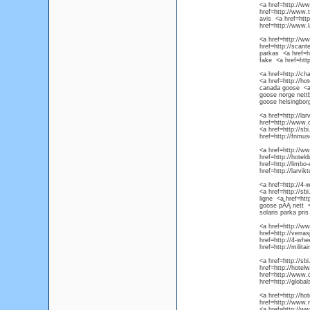
<a href=http://w
href=http://www.
avis <a href=htt
href=http://www.
<a href=http://w
href=http://scan
parkas <a href=h
fake <a href=htt
<a href=http://c
<a href=http://h
canada goose <a 
goose norge nett
goose helsingbor
<a href=http://l
href=http://www.
<a href=http://s
href=http://fnmu
<a href=http://w
href=http://hote
href=http://limb
href=http://larv
<a href=http://4-
<a href=http://s
ligne <a href=ht
goose pĂĄ nett <
solaris parka pris
<a href=http://w
href=http://verr
href=http://4-wh
href=http://mili
<a href=http://s
href=http://hote
href=http://www.
href=http://globa
<a href=http://
href=http://www.
<a href=http://