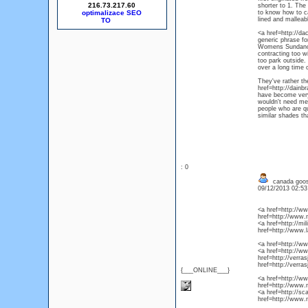
216.73.217.60
shorter to 1. The 
optimalizace SEO
to know how to ca
lined and malleab
<a href=http://da
generic phrase for
Womens Sundance 
contracting too w
too park outside.
over a long time
They've rather t
href=http://dainb
have become very 
wouldn't need men
people who are qu
similar shades th
: 0
canada goos
09/12/2013 02:5
<a href=http://
href=http://www
<a href=http://mi
href=http://www.
<a href=http://w
<a href=http://w
href=http://verr
href=http://verr
{___ONLINE___}
<a href=http://w
href=http://www.
<a href=http://s
href=http://www