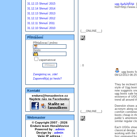
31.12.15 Shrnutí 2015
ugg ĄµĄóĄŔĄë
]
href=http://www.
31.12.14 Shrnutí 2014
31.12.13 Shrnutí 2013
31.12.12 Shrnutí 2012
31.12.11 Shrnutí 2011
31.12.10 Shrnutí 2010
{___ONLINE___}
Přihlášení
Přihlašovací jméno:
Heslo:
zapamatovat
: 0
ugg boots f
Zaregistruj se, zde!
09/12/2013 06:2
Zapomněl(a) jsi heslo?
They be inclined 
style of Ugg boot
Kontakt
now suggests snug
ugg boots sale h
enduro@horazdovice.cz
existence of UGGs
Najdete nás na Facebooku:
trend all around t
Deerskin shoes an
acronym along side
{___ONLINE___}
comfort combined 
boots cheap in th
Webmaster
public's attentio
similar regular cl
© Copyright 2007 - 2026
Enduro team Horažďovice
Each UGGs shoe or
Powered by :
admin
classical design. 
Design by :
admin
working with the 
Vaše IP adresa :
first originated f