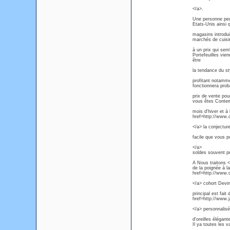
</a>.
Une personne peut
Etats-Unis ainsi
magasins introdui
marchés de cuisin
à un prix qui sem
Portefeuilles vi
être
la tendance du st
profitant notamm
fonctionnera prob
prix de vente pou
vous êtes Contem
mois d'hiver et à 
href=http://www
</a> la conjecture
facile que vous p
</a>
soldes souvent pr
A Nous traitons <
de la poignée à l
href=http://www.
</a> cohort Devi
principal est fai
href=http://www.
</a> personnalisé
d'oreilles élégan
Il ya toutes les v