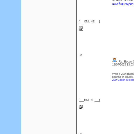
ฟรีได้เอง ไม่ต้อง
เล่นสล็อตฟรีทุกค่า
{___ONLINE___}
: 0
Re: Escort S
12/07/2025 13:0
With a 200-gallo
pouring in liquid
200 Gallon Mixin
{___ONLINE___}