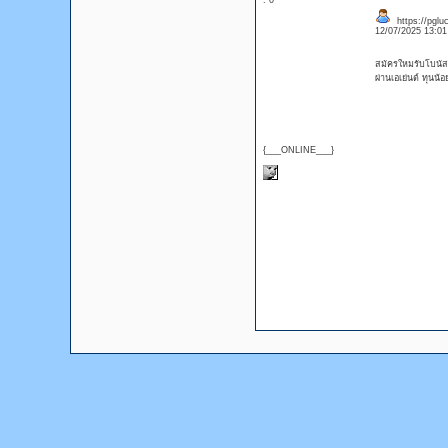
: 0
https://pglu
12/07/2025 13:0
สมัครใหมรับโบนัสฟ
ผ่านเอเย่นต์ ทุนน้
{___ONLINE___}