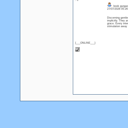
: 0
book gurgao
27/07/2026 05:2
Discerning gentle
implicitly. They 
grace. Every inte
stimulation away
{___ONLINE___}