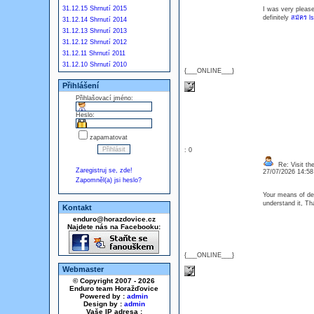
31.12.15 Shrnutí 2015
I was very pleased
definitely
สมัคร l
31.12.14 Shrnutí 2014
31.12.13 Shrnutí 2013
31.12.12 Shrnutí 2012
31.12.11 Shrnutí 2011
31.12.10 Shrnutí 2010
{___ONLINE___}
Přihlášení
Přihlašovací jméno:
Heslo:
zapamatovat
: 0
Re: Visit the
Zaregistruj se, zde!
27/07/2026 14:5
Zapomněl(a) jsi heslo?
Your means of de
understand it, Th
Kontakt
enduro@horazdovice.cz
Najdete nás na Facebooku:
{___ONLINE___}
Webmaster
© Copyright 2007 - 2026
Enduro team Horažďovice
Powered by :
admin
Design by :
admin
Vaše IP adresa :