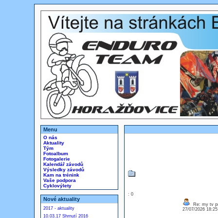
Menu
O nás
Aktuality
Tým
Fotoalbum
Fotogalerie
Kalendář závodů
Výsledky závodů
Kam na trénink
Vaše podpora
Cyklovýlety
: 0
Nové aktuality
Re: my tv p
2017 - aktuality
27/07/2026 18:2
10.03.17 Shrnutí 2016