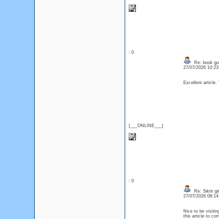
: 0
Re: book gu
27/07/2026 10:2
Excellent article.
{___ONLINE___}
: 0
Re: Siktir gi
27/07/2026 08:1
Nice to be visitin
this article to c