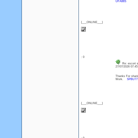
UFA88S
{___ONLINE___}
: 0
Re: escort s
27/07/2026 07:4
Thanks For sharin
Work.
SPBU777 
{___ONLINE___}