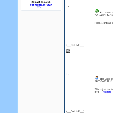
216.73.216.214
optimalizace SEO
: 0
Re: escort s
27/07/2026 14:1
Please continue 
{___ONLINE___}
: 0
Re: Siktir gi
27/07/2026 11:4
This is just the i
blog..
ulartoto
{___ONLINE___}