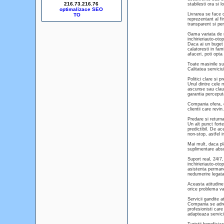
216.73.216.76
stabilesti ora si 
optimalizace SEO
Livrarea se face d
reprezentant al fi
transparent si per
Gama variata de m
inchirieriauto-oto
Daca ai un buget 
calatoresti in fam
afaceri, poti opt
Toate masinile sun
Calitatea serviciu
Politici clare si p
Unul dintre cele m
ascunse sau clauze
garantia perceputa
Compania ofera, d
clientii care revi
Predare si returnar
Un alt punct forte
predictibil. De ac
non-stop, astfel i
Mai mult, daca pl
suplimentare absur
Suport real, 24/7,
inchirieriauto-oto
asistenta permane
nedumerire legata 
Aceasta atitudine 
orice problema va 
Servicii gandite a
Compania se adres
profesionisti care
adapteaza servicii