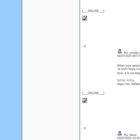
{___ONLINE___}
: 0
Re: mobile di
04/07/2025 06:5
When your website 
<a href="https:/
time, it is excit
라이브 카지노
https://xn--bb0b
{___ONLINE___}
: 0
Re: hlseo
03/07/2025 23:4