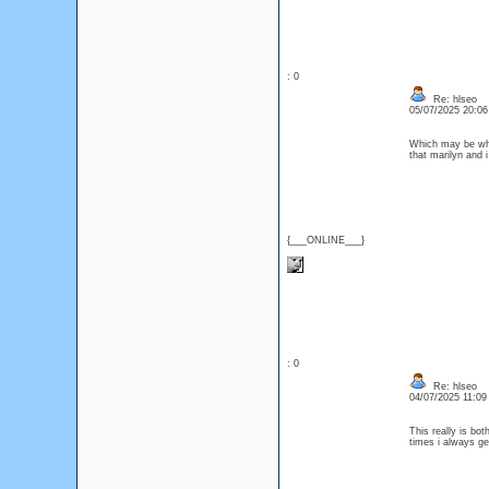
: 0
Re: hlseo
05/07/2025 20:0
Which may be what
that marilyn and
{___ONLINE___}
: 0
Re: hlseo
04/07/2025 11:0
This really is bot
times i always ge