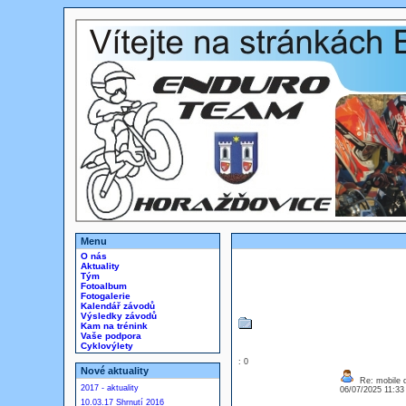
Menu
O nás
Aktuality
Tým
Fotoalbum
Fotogalerie
Kalendář závodů
Výsledky závodů
Kam na trénink
Vaše podpora
Cyklovýlety
: 0
Nové aktuality
Re: mobile di
2017 - aktuality
06/07/2025 11:3
10.03.17 Shrnutí 2016