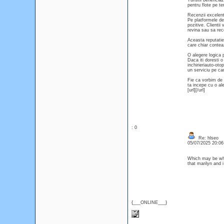
Turistii beneficia
pentru flote pe te
Recenzii excelente
Pe platformele de 
pozitive. Clientii
revina sau sa rec
Aceasta reputatie 
care chiar contea
O alegere logica 
Daca iti doresti o
inchirieriauto-ot
un serviciu pe ca
Fie ca vorbim de 
ta incepe cu o ale
[url][/url]
: 0
Re: hlseo
05/07/2025 20:0
Which may be what
that marilyn and
{___ONLINE___}