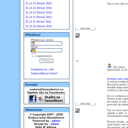
31.12.15 Shrnutí 2015
Daca vrei cele m
31.12.14 Shrnutí 2014
31.12.13 Shrnutí 2013
31.12.12 Shrnutí 2012
31.12.11 Shrnutí 2011
31.12.10 Shrnutí 2010
{___ONLINE___}
Přihlášení
Přihlašovací jméno:
Heslo:
zapamatovat
: 0
Re: hlseo
Zaregistruj se, zde!
06/07/2025 11:3
Zapomněl(a) jsi heslo?
inchirieri auto oto
In lumea moderna,
Kontakt
Bucuresti pentru a
imediat dupa ateri
enduro@horazdovice.cz
modul in care priv
Najdete nás na Facebooku:
De ce conteaza al
Pentru multi cala
de intrare in tara
{___ONLINE___}
punctele de intere
Webmaster
Dar nu orice servi
repede o obtii, in
© Copyright 2007 - 2026
inchirieriauto-oto
Enduro team Horažďovice
Powered by :
admin
Proces simplu, ra
Design by :
admin
Unul dintre cele m
Vaše IP adresa :
documente sau de o