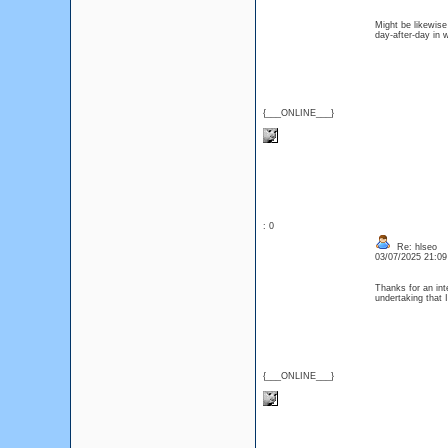
Might be likewise
day-after-day in 
{___ONLINE___}
: 0
Re: hlseo
03/07/2025 21:0
Thanks for an int
undertaking that 
{___ONLINE___}