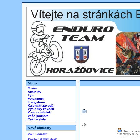
Menu
O nás
Aktuality
Tým
Fotoalbum
Fotogalerie
Kalendář závodů
Výsledky závodů
Kam na trénink
Vaše podpora
Cyklovýlety
: 0
Nové aktuality
Re: mshahi
2017 - aktuality
11/07/2022 08:5
10.03.17 Shrnutí 2016