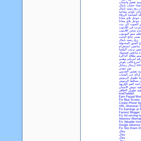
مية تفعيل واتساب
نشاء حساب بايبال
 ربح رصيد بايبال
الب بلوجر مجانية
 الشاشة الزرقاء
 جوجل بلاي مجانا
 جوجل بلاي مجانا
ير الصوت الى بنت
نترنت في اللابتوب
م شحن اللابتوب
علم سيو اليوتيوب
تصدر نتائج البحث
ربح رصيد بايبال
ع الصور المحذوفة
 متابعين انستقرام
يض ترتيب اليكسا
ة متابعين فيسبوك
يم بطاقة الذاكرة
قم امريكي وهمي
اسرع قالب بلوجر
نون بيوتي
ية تقشير القدمين
إزالة حب الشباب
ية تطويل الرموش
ب تساقط الرموش
ئحة الفم الكريهة
فية تبييض الأسنان
فية تطويل الاظافر
enal7addad
Earn Paypal Mo
Fix Blue Screen 
Create Phone Spe
URL Shortener Sc
Fix Earnings at 
Fastest Blogger
Fix Ad serving h
Adsense Alternat
Fix Valuable Inv
Google Adsense 
Fix Site Down Or
مقال
مقال
مقال
مقال