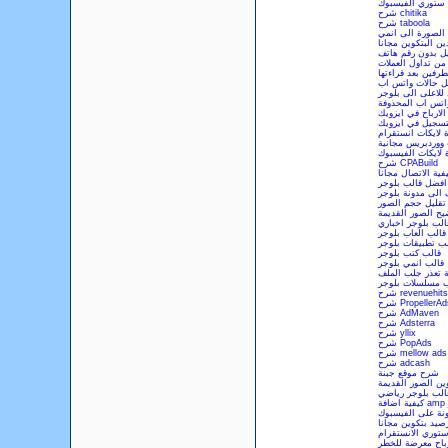
 ستوري الفيسبوك
شرح chitika
شرح taboola
الصورة الى انمي
ين البتكوين مجانا
ل بدون رقم هاتف
 من تداول العملات
فين بعد قراءتها
ل حالات واتس اب
للاعلى الى بلوجر
واتس اب المحذوفة
لارباح في ايزويك
تسجيل في ايزويك
ة لايكات انستقرام
ووردبريس مجانية
ة لايكات الفيسبوك
شرح CPABuild
فية الاتصال مجانا
افضل قالب بلوجر
 الى مدونة بلوجر
تقليل حجم الصور
يح الصور القديمة
الب بلوجر اخباري
قالب العاب بلوجر
لب تطبيقات بلوجر
قالب كتب بلوجر
قالب انمي بلوجر
 تعذر جلب الملف
ب مسلسلات بلوجر
شرح revenuehits
ح PropellerAds
شرح AdMaven
شرح Adsterra
شرح yllix
شرح PopAds
شرح mellow ads
شرح adcash
شرح موقع جبنة
ين الصور القديمة
الب بلوجر رياضي
نة على الفيسبوك
صيد بتكوين مجانا
توري الانستقرام
باح معرضة للخطر