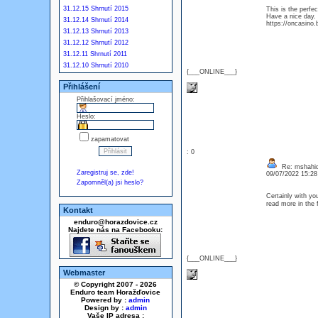
31.12.15 Shrnutí 2015
This is the perfe
Have a nice day.
31.12.14 Shrnutí 2014
https://oncasino.b
31.12.13 Shrnutí 2013
31.12.12 Shrnutí 2012
31.12.11 Shrnutí 2011
31.12.10 Shrnutí 2010
{___ONLINE___}
Přihlášení
Přihlašovací jméno:
Heslo:
zapamatovat
: 0
Re: mshahi
Zaregistruj se, zde!
09/07/2022 15:2
Zapomněl(a) jsi heslo?
Certainly with yo
read more in the
Kontakt
enduro@horazdovice.cz
Najdete nás na Facebooku:
{___ONLINE___}
Webmaster
© Copyright 2007 - 2026
Enduro team Horažďovice
Powered by :
admin
Design by :
admin
Vaše IP adresa :