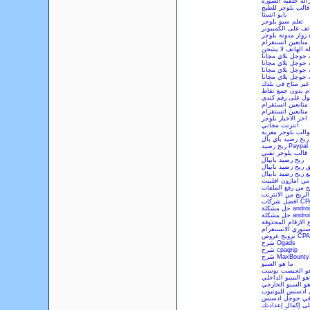
زالة خلفية الصورة
قالب بلوجر للطبخ
بايو انستا
تعلم سيو بلوجر
ف على الكمبيوتر
 زوار مدونة بلوجر
 متابعين انستقرام
 الهاتف لا يشحن
جوجل بلاي مجانا
جوجل بلاي مجانا
 جوجل بلاي مجانا
 جوجل بلاي مجانا
ير متاح في بلدك
ام بدون جمع نقاط
ل على رقم كندي
 متابعين انستقرام
 متابعين انستقرام
خر الاخبار بلوجر
انترنت مجاني
والب بلوجر معربة
ربح رصيد باي بال
ربح رصيد Paypal
قالب بلوجر تقني
ربح رصيد بايبال
 ربح رصيد بايبال
ع ربح رصيد بايبال
من امازون افلييت
ح من رفع الملفات
الربح من الانترنت
ل شركات CPA
android.p
android.
 الارقام المحذوفة
توري الانستقرام
ترويج عروض CPA
شرح Ogads
شرح cpagrip
شرح MaxBounty
ما هو السيو
هو الجيست بوست
هو السيو الداخلي
هو السيو الخارجي
 ادسنس لليوتيوب
ة في جوجل ادسنس
لى إكمال إعدادتك