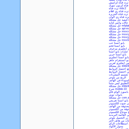
تردد قناة كراميش
 قناة كرتون نتورك
تردد قناة mbc2
تردد قناة زي افلام
تردد قناة الجزيرة
ردد قناة زي الوان
c
حالات واتس كتابة
لة mfplat.dll
api-ms-w
msvcr100.d
msvcp100.d
msvcp140.d
ة mss32.dll
بايو انستا حب
بايو انستا فخم
هز انجليزي مزخرف
عبارات بايو انستا
بايو انستا حزين
بايو انستا انجليزي
يو انستقرام جاهز
ن انجليزي لعربي
d3dx9_30.d
ع اختصار الروابط
ن اختصار الروابط
 تصميم التيشرتات
الربح من بلوجر
سوداء في الهاتف
تطبيق ليس مثبتا
d3dx9_43.d
شرح mobile-10
 باسورد الواي فاي
بايوات تويتر
com.andr
بايو انستا تعريفي
لى صوت للكمبيوتر
محذوفة من الهاتف
وفة من الكمبيوتر
 مونتاج للكمبيوتر
القائمة البريدية
زر التحميل بلوجر
نات من هاتف لأخر
 استطلاعات الرأي
محول الاكواد