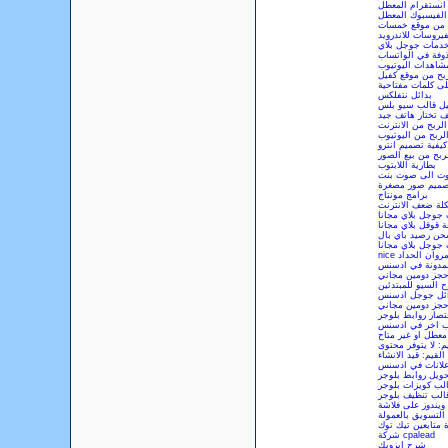
انستقرام المعطل
الفيسبوك المعطل
 من موقع خمسات
يروسات للاندرويد
دمات جوجل بلاي
ذوفة في الواتساب
مشاهدات اليوتيوب
ربح من موقع كفيل
ى كلمات مفتاحية
بدائل نتفلكس
ل قالب سيو بلس
ف تختار هاتف جيد
الربح من الانترنت
لربح من اليوتيوب
كيفية تصميم انترو
ربح من بيع الصور
بطارية اللابتوب
صوت الى صوت بنت
صميم صور مصغرة
برامج مونتاج
ة ضعف الانترنت
 جوجل بلاي مجانا
ة قوقل بلاي مجانا
ن رصيد باي بال
 جوجل بلاي مجانا
nic مروان الحداد
لمدونة في ادسنس
جز دومين مجاني
 السيو للمبتدئين
ائل جوجل ادسنس
جز دومين مجاني
تصار روابط بلوجر
ب اخر في ادسنس
عطل او غير متاح
: لا يتوفر محتوى
قيم: قيد الانشاء
علانات في ادسنس
ويل روابط بلوجر
لب كويزات بلوجر
الب تنظيف بلوجر
ويندوز على فلاشة
لتسويق بالعمولة
ة متابعين تيك توك
شركة cpalead
شرح ايزويك