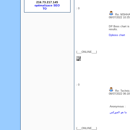
216.73.217.145
optimalizace SEO
: 0
Re: MSHHA
08/07/2022 10:3
DP Boss chart is 
results.
Dpboss chart
{___ONLINE___}
: 0
Re: Technica
08/07/2022 06:1
Anonymous :
ما هو الفوركس
{___ONLINE___}