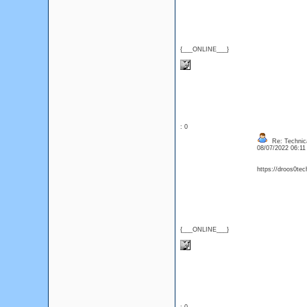
{___ONLINE___}
: 0
Re: Technica
08/07/2022 06:1
https://droos0tec
{___ONLINE___}