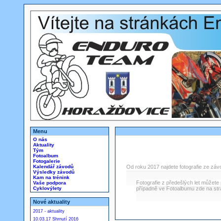
Menu
O nás
Aktuality
Tým
Fotoalbum
Fotogalerie
Kalendář závodů
Od roku 2017 najdete fotografie ze záv
Výsledky závodů
Kam na trénink
Fotografie z předešlých let můžete p
Vaše podpora
Cyklovýlety
případně ve Fotoalbumu zde na str
Nové aktuality
2017 - aktuality
10.03.17 Shrnutí 2016