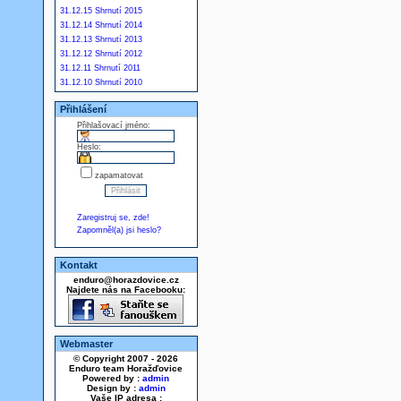
31.12.15 Shrnutí 2015
31.12.14 Shrnutí 2014
31.12.13 Shrnutí 2013
31.12.12 Shrnutí 2012
31.12.11 Shrnutí 2011
31.12.10 Shrnutí 2010
Přihlášení
Přihlašovací jméno:
Heslo:
zapamatovat
Zaregistruj se, zde!
Zapomněl(a) jsi heslo?
Kontakt
enduro@horazdovice.cz
Najdete nás na Facebooku:
Webmaster
© Copyright 2007 - 2026
Enduro team Horažďovice
Powered by :
admin
Design by :
admin
Vaše IP adresa :