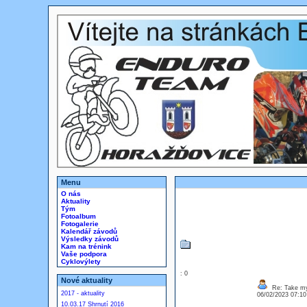
Menu
O nás
Aktuality
Tým
Fotoalbum
Fotogalerie
Kalendář závodů
Výsledky závodů
Kam na trénink
Vaše podpora
Cyklovýlety
: 0
Nové aktuality
Re: Take my
2017 - aktuality
06/02/2023 07:1
10.03.17 Shrnutí 2016