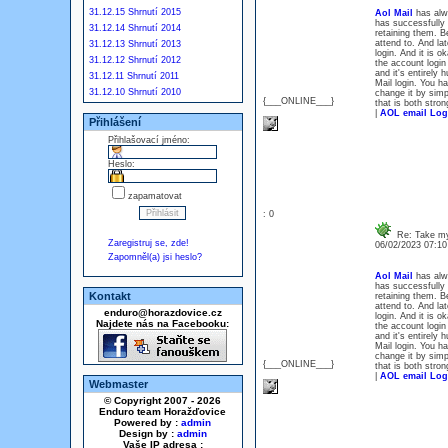
31.12.15 Shrnutí 2015
Aol Mail
has alwa
has successfully 
31.12.14 Shrnutí 2014
retaining them. B
attend to. And la
31.12.13 Shrnutí 2013
login. And it is o
31.12.12 Shrnutí 2012
the account login
and it's entirely
31.12.11 Shrnutí 2011
Mail login. You h
31.12.10 Shrnutí 2010
change it by simp
{___ONLINE___}
that is both stro
|
AOL email Log
Přihlášení
Přihlašovací jméno:
Heslo:
zapamatovat
: 0
Re: Take my
Zaregistruj se, zde!
06/02/2023 07:1
Zapomněl(a) jsi heslo?
Aol Mail
has alwa
has successfully 
Kontakt
retaining them. B
attend to. And la
enduro@horazdovice.cz
login. And it is o
Najdete nás na Facebooku:
the account login
and it's entirely
Mail login. You h
change it by simp
{___ONLINE___}
that is both stro
|
AOL email Log
Webmaster
© Copyright 2007 - 2026
Enduro team Horažďovice
Powered by :
admin
Design by :
admin
Vaše IP adresa :