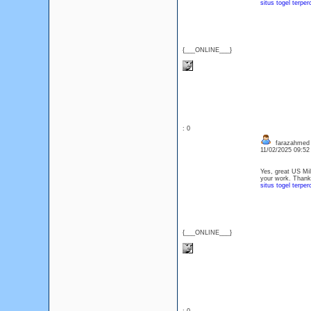
situs togel terpe
{___ONLINE___}
: 0
farazahmed
11/02/2025 09:5
Yes, great US Mili
your work. Thanks
situs togel terpe
{___ONLINE___}