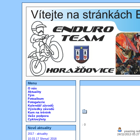
Menu
O nás
Aktuality
Tým
Fotoalbum
Fotogalerie
Kalendář závodů
Výsledky závodů
Kam na trénink
Vaše podpora
Cyklovýlety
: 0
Nové aktuality
yeasting re
2017 - aktuality
24/11/2013 05:2
10.03.17 Shrnutí 2016