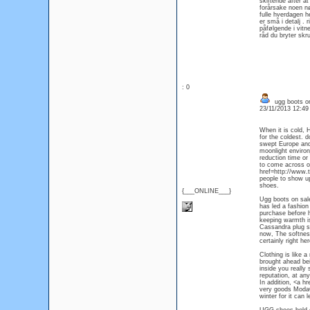
skiftende after a
forårsake noen nø
fulle hverdagen he
er små i detalj . 
påfølgende i vit
råd du bryter skru
: 0
ugg boots on
23/11/2013 12:4
When it is cold, 
for the coldest. 
swept Europe and
moonlight environ
reduction time or 
to come across ou
href=http://www.
people to show up 
shoes.
{___ONLINE___}
Ugg boots on sale,
has led a fashion
purchase before h
keeping warmth is
Cassandra plug st
now, The softness
certainly right h
Clothing is like 
brought ahead be
inside you really 
reputation, at an
In addition, <a h
very goods ModaQu
winter for it can 