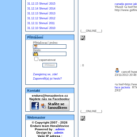
31.12.15 Shrnutí 2015
canada goose ja
YKes8 <a href=ht
31.12.14 Shrnutí 2014
http://www.golfi
31.12.13 Shrnutí 2013
31.12.12 Shrnutí 2012
31.12.11 Shrnutí 2011
31.12.10 Shrnutí 2010
{___ONLINE___}
Přihlášení
Přihlašovací jméno:
Heslo:
zapamatovat
: 0
cancell hyper
Zaregistruj se, zde!
23/11/2013 20:4
Zapomněl(a) jsi heslo?
<a href=http://w
face jackets
RTk/
Kontakt
ZRS'"
enduro@horazdovice.cz
Najdete nás na Facebooku:
{___ONLINE___}
Webmaster
© Copyright 2007 - 2026
Enduro team Horažďovice
Powered by :
admin
Design by :
admin
Vaše IP adresa :