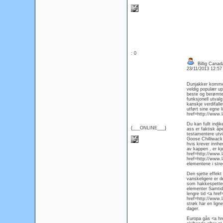
: 0
Billig Cana
23/11/2013 12:5
Dunjakker kommer 
veldig populær u
beste og berømte 
funksjonell utval
kanskje verdifalle
utført sine egne 
href=http://www.
Du kan fullt indi
{___ONLINE___}
ass er faktisk åp
testamentere utv
Goose Chilliwack 
hvis krever innhe
av kappen , er kj
href=http://www.
href=http://www.
elementene i stree
Den sjette effekt 
vanskeligere er d
som hakkespetter 
elementer Samtid
lengre tid <a hr
href=http://www.l
strøk har en ligne
dager.
Europa gås <a hr