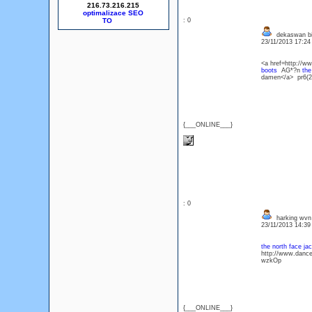
216.73.216.215
optimalizace SEO
: 0
dekaswan bi
23/11/2013 17:2
<a href=http://ww
boots
AG*?n
the
damen</a> pr6(
{___ONLINE___}
: 0
harking wv
23/11/2013 14:3
the north face ja
http://www.danc
wzkOp
{___ONLINE___}