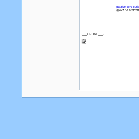
parajumpers outle
g]wv# <a href=h
{___ONLINE___}