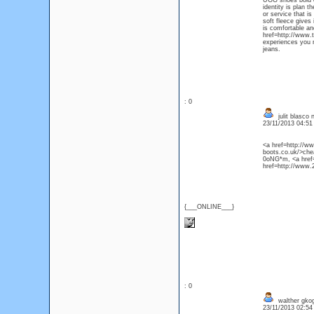
UGG shoes bold co
identity is plan 
or service that is
soft fleece gives
is comfortable an
href=http://www.
experiences you n
jeans.
: 0
julit blasco 
23/11/2013 04:5
<a href=http://w
boots.co.uk/>che
0oNG*m, <a href=
href=http://www.
{___ONLINE___}
: 0
walther gkog
23/11/2013 02:5