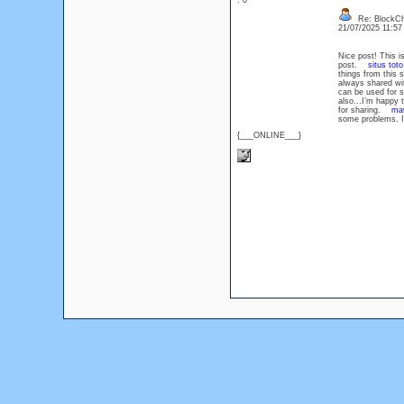
: 0
Re: BlockCh
21/07/2025 11:5
Nice post! This is
post.
situs tot
things from this 
always shared wit
can be used for
also…I’m happy to
for sharing.
ma
some problems. I
{___ONLINE___}