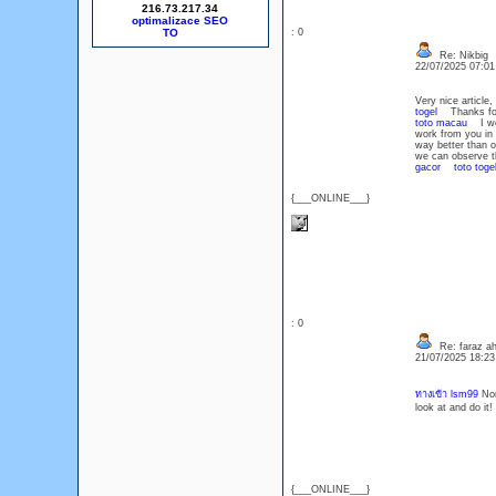
216.73.217.34
optimalizace SEO
: 0
Re: Nikbig
22/07/2025 07:0
Very nice article
togel
Thanks for t
toto macau
I woul
work from you in
way better than o
we can observe th
gacor
toto toge
{___ONLINE___}
: 0
Re: faraz a
21/07/2025 18:2
ทางเข้า lsm99
Nor
look at and do it
{___ONLINE___}