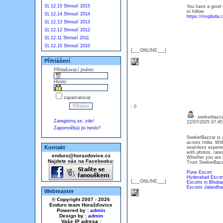
31.12.15 Shrnutí 2015
You have a good si
to follow
31.12.14 Shrnutí 2014
https://mvpbola.
31.12.13 Shrnutí 2013
31.12.12 Shrnutí 2012
31.12.11 Shrnutí 2011
31.12.10 Shrnutí 2010
{___ONLINE___}
Přihlášení
Přihlašovací jméno:
Heslo:
zapamatovat
: 0
seekerbazza
Zaregistruj se, zde!
22/07/2025 07:4
Zapomněl(a) jsi heslo?
SeekerBazzar is 
across India. Wit
Kontakt
seamless experien
with photos, rates
enduro@horazdovice.cz
Whether you are l
Najdete nás na Facebooku:
Trust SeekerBazzar
Pune Escort
Hyderabad Escor
{___ONLINE___}
Escorts in Bhuba
Escorts Jalandha
Webmaster
© Copyright 2007 - 2026
Enduro team Horažďovice
Powered by :
admin
Design by :
admin
Vaše IP adresa :