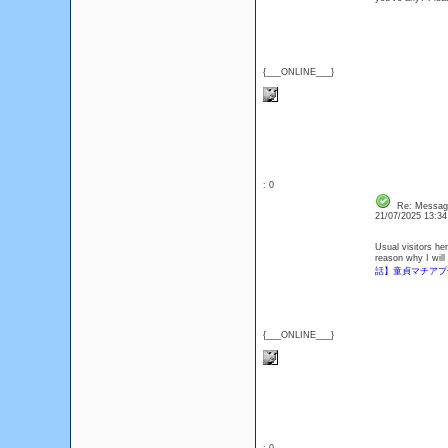
{___ONLINE___}
: 0
Re: Messag
21/07/2025 13:3
Usual visitors he
reason why I will
話】童貞マチアプ
{___ONLINE___}