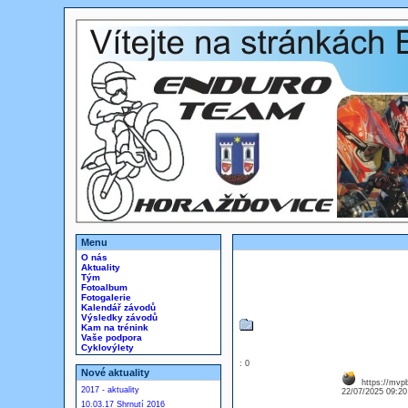
Menu
O nás
Aktuality
Tým
Fotoalbum
Fotogalerie
Kalendář závodů
Výsledky závodů
Kam na trénink
Vaše podpora
Cyklovýlety
: 0
Nové aktuality
https://mvp
2017 - aktuality
22/07/2025 09:2
10.03.17 Shrnutí 2016