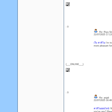
: 0
Re: Riya Si
21/07/2025 17:1
เว็บ คาสิโน
I’m tr
more pleasant for
{___ONLINE___}
: 0
Re: anjali
21/07/2025 16:4
คาสิโนออนไลน์
I'l
you've any? Plea