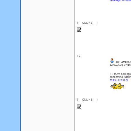
massage in chen
{___ONLINE___}
: 0
Re: &#49836
12/02/2024 07:1
"Hi there colleagu
concerning tutorin
토토사이트추천
{___ONLINE___}