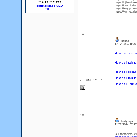
216.73.217.172
https://rijbewijs
optimalizace SEO
https://permisdec
https://kup-praw
https://xn--legale
: 0
sdsad
12/02/2024 11:3
How can I speak
How do I talk t
How do I speak 
How do I talk t
{___ONLINE___}
How do I Talk t
: 0
body spa
12/02/2024 07:2
Our therapists wi