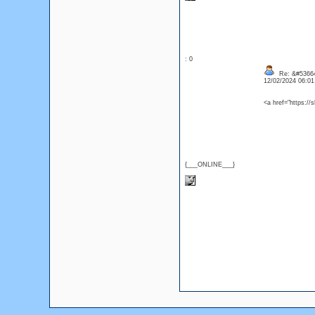
: 0
Re: &#53664
12/02/2024 06:0
<a href="https://
{___ONLINE___}