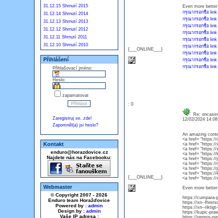
31.12.15 Shrnutí 2015
Even more better
กรุณากรอกชื่อ link
31.12.14 Shrnutí 2014
กรุณากรอกชื่อ link
31.12.13 Shrnutí 2013
กรุณากรอกชื่อ link
31.12.12 Shrnutí 2012
กรุณากรอกชื่อ link
31.12.11 Shrnutí 2011
กรุณากรอกชื่อ link
31.12.10 Shrnutí 2010
กรุณากรอกชื่อ link
{___ONLINE___}
กรุณากรอกชื่อ link
Přihlášení
กรุณากรอกชื่อ link
กรุณากรอกชื่อ link
Přihlašovací jméno:
Heslo:
zapamatovat
: 0
Re: oncasin
Zaregistruj se, zde!
12/02/2024 14:0
Zapomněl(a) jsi heslo?
An amazing conte
<a href= "https:
Kontakt
<a href= "https:/
<a href= "https://
enduro@horazdovice.cz
<a href= "https:/
Najdete nás na Facebooku:
<a href= "https:/
<a href= "https:/
<a href= "https:/
<a href= "https:/
{___ONLINE___}
<a href= "https://
Webmaster
Even more better
© Copyright 2007 - 2026
https://cumpara-
Enduro team Horažďovice
https://xn--fhrer
Powered by :
admin
https://xn--riktig
Design by :
admin
https://kupic-pra
Vaše IP adresa :
https://permis-p