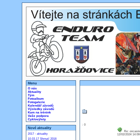
Menu
O nás
Aktuality
Tým
Fotoalbum
Fotogalerie
Kalendář závodů
Výsledky závodů
Kam na trénink
Vaše podpora
Cyklovýlety
: 0
Nové aktuality
Re: oncasin
2017 - aktuality
12/02/2024 14:0
10.03.17 Shrnutí 2016