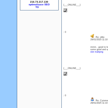
216.73.217.130
optimalizace SEO
{___ONLINE___}
: 0
Re: olilio
29/01/2025 11:1
mmm.. good to be 
some good and up
slot mahjong
{___ONLINE___}
: 0
Re: Cytomel
29/01/2025 11:1