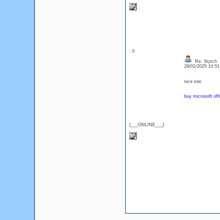
: 0
Re: Stytch
29/01/2025 10:5
nice site
buy microsoft of
{___ONLINE___}