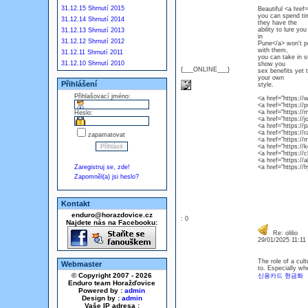
31.12.15 Shrnutí 2015
Beautiful <a href
you can spend ti
31.12.14 Shrnutí 2014
they have the
ability to lure yo
31.12.13 Shrnutí 2013
in
31.12.12 Shrnutí 2012
Pune</a> won't p
with them,
31.12.11 Shrnutí 2011
you can take in s
31.12.10 Shrnutí 2010
show you
{___ONLINE___}
sex benefits yet 
your own
Přihlášení
style.
Přihlašovací jméno:
<a href="https:/
<a href="https://
<a href="https:/
Heslo:
<a href="https://
<a href="https://
<a href="https://
zapamatovat
<a href="https://
<a href="https://
<a href="https://
<a href="https:/
Zaregistruj se, zde!
<a href="https://
Zapomněl(a) jsi heslo?
Kontakt
enduro@horazdovice.cz
: 0
Najdete nás na Facebooku:
Re: olilio
29/01/2025 11:1
The role of a cul
Webmaster
to. Especially wh
© Copyright 2007 - 2026
신용카드 현금화
Enduro team Horažďovice
Powered by :
admin
Design by :
admin
Vaše IP adresa :