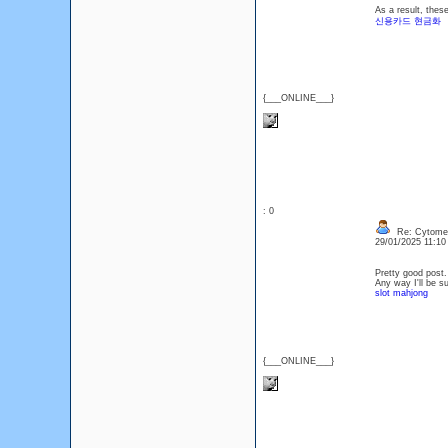
As a result, thes
신용카드 현금화
{___ONLINE___}
: 0
Re: Cytomel
29/01/2025 11:1
Pretty good post.
Any way I'll be s
slot mahjong
{___ONLINE___}