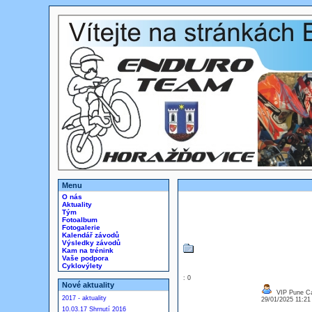
Menu
O nás
Aktuality
Tým
Fotoalbum
Fotogalerie
Kalendář závodů
Výsledky závodů
Kam na trénink
Vaše podpora
Cyklovýlety
: 0
Nové aktuality
VIP Pune Cal
2017 - aktuality
29/01/2025 11:2
10.03.17 Shrnutí 2016