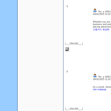
: 0
Re: a 1956 Br
29/01/2025 11:0
Whether you are i
business and web
placing advertisem
신용카드 현금화
{___ONLINE___}
: 0
Re: a 1956 Br
29/01/2025 11:0
As a result, thes
slot mahjong
{___ONLINE___}