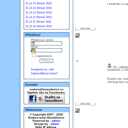
31.12.15 Shrnutí 2015
I would like to s
31.12.14 Shrnutí 2014
31.12.13 Shrnutí 2013
31.12.12 Shrnutí 2012
31.12.11 Shrnutí 2011
31.12.10 Shrnutí 2010
{___ONLINE___}
Přihlášení
Přihlašovací jméno:
Heslo:
zapamatovat
: 0
Re: callhelp
Zaregistruj se, zde!
22/06/2025 17:2
Zapomněl(a) jsi heslo?
Positive site, whe
checking back so
Kontakt
enduro@horazdovice.cz
Najdete nás na Facebooku:
{___ONLINE___}
Webmaster
© Copyright 2007 - 2026
Enduro team Horažďovice
Powered by :
admin
Design by :
admin
Vaše IP adresa :