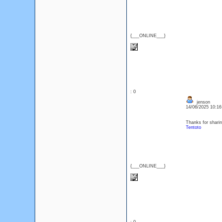
{___ONLINE___}
: 0
jenson
14/06/2025 10:1
Thanks for sharin
Tentoto
{___ONLINE___}