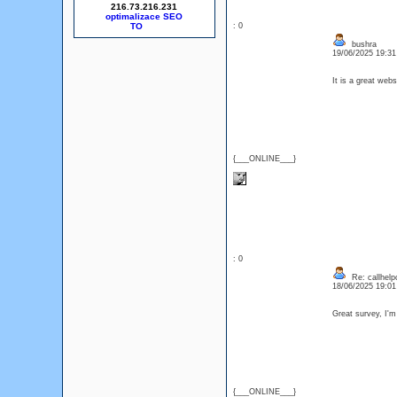
216.73.216.231
optimalizace SEO
: 0
bushra
19/06/2025 19:3
It is a great web
{___ONLINE___}
: 0
Re: callhelp
18/06/2025 19:0
Great survey, I'm
{___ONLINE___}