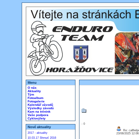
Menu
O nás
Aktuality
Tým
Fotoalbum
Fotogalerie
Kalendář závodů
Výsledky závodů
Kam na trénink
Vaše podpora
Cyklovýlety
: 0
Nové aktuality
Re: callhelp
2017 - aktuality
23/06/2025 12:0
10.03.17 Shrnutí 2016