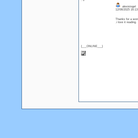
: 0
alexistogel
12/06/2025 16:1
Thanks for a wond
.i love it readin
{___ONLINE___}