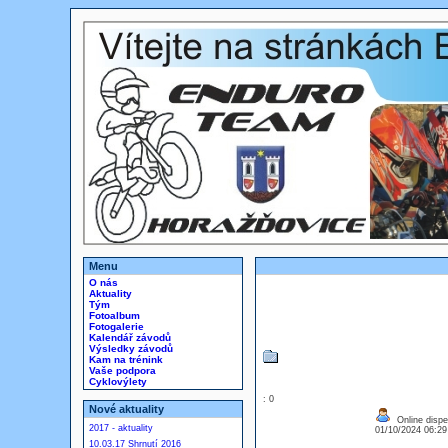
Menu
O nás
Aktuality
Tým
Fotoalbum
Fotogalerie
Kalendář závodů
Výsledky závodů
Kam na trénink
Vaše podpora
Cyklovýlety
: 0
Nové aktuality
Online dispen
2017 - aktuality
01/10/2024 06:2
10.03.17 Shrnutí 2016