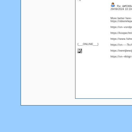
: 0
Re: &#53664
29/09/2024 10:1
More better here 
https://obtenirle
https://xn--vsrol
https://koopechtr
https://www.fuhr
{___ONLINE___}
https://xn-----7
https://eenrijbew
https://xn--riktig