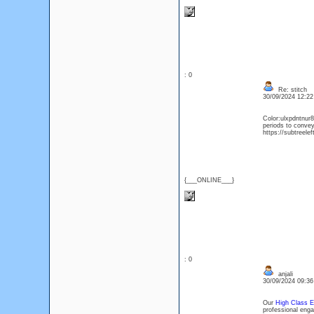
: 0
Re: stitch
30/09/2024 12:2
Color:ulxpdntnur8
periods to convey 
https://subtreele
{___ONLINE___}
: 0
anjali
30/09/2024 09:3
Our
High Class El
professional enga