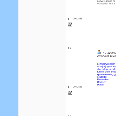
conversations or 
interaction into 
{___ONLINE___}
: 0
Re: &#53664
29/09/2024 10:2
eenrijbewijshalen
vsroljonjogostvny
obtenirlepermisde
fuhrerschein-be
купите-возачку-д
koupitidik
kbe-krekort
Deutsch
Dutch
{___ONLINE___}