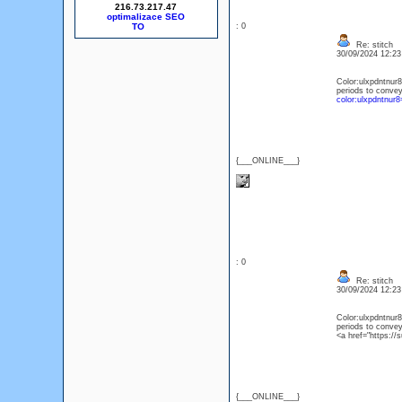
216.73.217.47
optimalizace SEO
: 0
Re: stitch
30/09/2024 12:2
Color:ulxpdntnur8
periods to convey 
color:ulxpdntnur8
{___ONLINE___}
: 0
Re: stitch
30/09/2024 12:2
Color:ulxpdntnur8
periods to convey 
<a href="https://
{___ONLINE___}