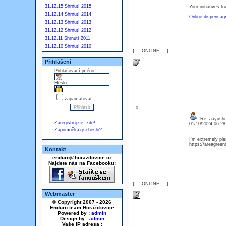
31.12.15 Shrnutí 2015
Your initiatives 
31.12.14 Shrnutí 2014
Online dispensary 
31.12.13 Shrnutí 2013
31.12.12 Shrnutí 2012
31.12.11 Shrnutí 2011
31.12.10 Shrnutí 2010
{___ONLINE___}
Přihlášení
Přihlašovací jméno:
Heslo:
zapamatovat
: 0
Re: aayushi
Zaregistruj se, zde!
01/10/2024 06:2
Zapomněl(a) jsi heslo?
I'm extremely plea
https://areagree
Kontakt
enduro@horazdovice.cz
Najdete nás na Facebooku:
{___ONLINE___}
Webmaster
© Copyright 2007 - 2026
Enduro team Horažďovice
Powered by :
admin
Design by :
admin
Vaše IP adresa :