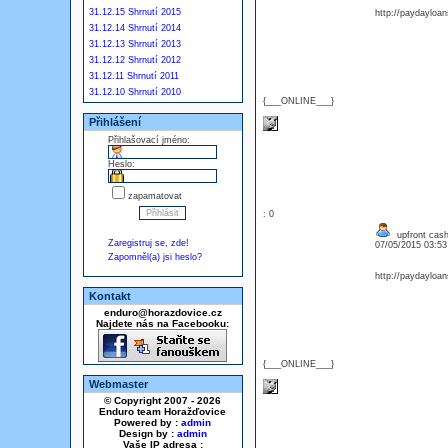
31.12.15 Shrnutí 2015
http://paydayloan
31.12.14 Shrnutí 2014
31.12.13 Shrnutí 2013
31.12.12 Shrnutí 2012
31.12.11 Shrnutí 2011
31.12.10 Shrnutí 2010
{___ONLINE___}
Přihlášení
Přihlašovací jméno:
Heslo:
zapamatovat
: 0
upfront cash
Zaregistruj se, zde!
07/05/2015 03:5
Zapomněl(a) jsi heslo?
http://paydayloa
Kontakt
enduro@horazdovice.cz
Najdete nás na Facebooku:
{___ONLINE___}
Webmaster
© Copyright 2007 - 2026
Enduro team Horažďovice
Powered by :
admin
Design by :
admin
Vaše IP adresa :