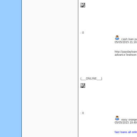
: 0
cash loan pa
05/05/2015 21:1
http://paydayloan
advance branson
{___ONLINE___}
: 0
easy orange
05/05/2015 19:4
fast loans all onli