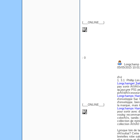
{___ONLINE___}
: 0
Longchamp La
05/05/2015 10:0
ď»ż
1. 3.1 Phillip Li
Longchampet Sal
pas sortir Ă©lĂ©
qu'aucune PS1 pe
prĂ©dĂ©cesseur, a
Longchamps Hand
d'enveloppe Sac 
d'enveloppe, bie
{___ONLINE___}
la marque, mais i
Longchamps Han
pour sortir avec
voulez recommand
colorĂ©s, tandis
collection de min
collection Ă©tĂ©
Lorsque loin de l
rĂ©sultat? Cette 
bretelles robe sa
plus mature et d