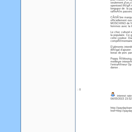
seulement d'un co
opentoed lĂ©gĂ¨r
longueur de la j
raffinĂ©e passer
CĂ©lĂ¨bre marque
officiellement ou
MOSCHINO de Na
femmes avec la li
Le choc culturel 
la populaire. Ce 
cette couleur. Da
complĂ©mentaires
D'aliments interd
illĂ©gal d'ajoute
borax de porc par
Poppy Ă©blouissan
meilleure interp
l'entraĂ®neur Op 
danse .
: 0
interest rat
04/05/2015 23:5
http://paydayloan
href=http://payda