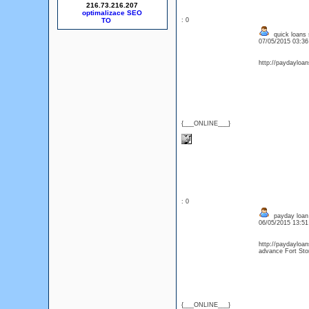
216.73.216.207
optimalizace SEO
: 0
quick loans 
07/05/2015 03:3
http://paydayloan
{___ONLINE___}
: 0
payday loan 
06/05/2015 13:5
http://paydayloa
advance Fort Sto
{___ONLINE___}