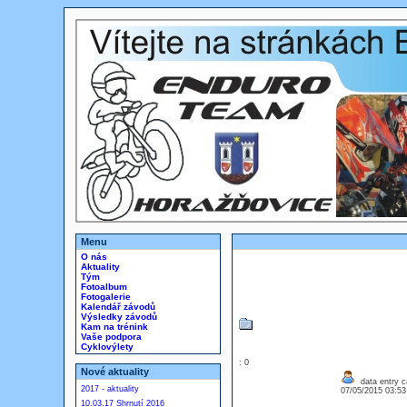
Menu
O nás
Aktuality
Tým
Fotoalbum
Fotogalerie
Kalendář závodů
Výsledky závodů
Kam na trénink
Vaše podpora
Cyklovýlety
: 0
Nové aktuality
data entry c
2017 - aktuality
07/05/2015 03:5
10.03.17 Shrnutí 2016