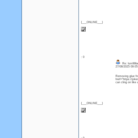
{___ONLINE___}
: 0
Re: lsm99be
27/08/2025 09:0
Removing glue fro
href="https://jok
can cling on like a
{___ONLINE___}