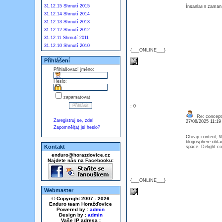
31.12.15 Shrnutí 2015
İnsanların zamanı
31.12.14 Shrnutí 2014
31.12.13 Shrnutí 2013
31.12.12 Shrnutí 2012
31.12.11 Shrnutí 2011
31.12.10 Shrnutí 2010
{___ONLINE___}
Přihlášení
Přihlašovací jméno:
Heslo:
zapamatovat
: 0
Re: concept
Zaregistruj se, zde!
27/08/2025 11:1
Zapomněl(a) jsi heslo?
Cheap content, Wi
blogosphere obtai
Kontakt
space. Delight 
enduro@horazdovice.cz
Najdete nás na Facebooku:
{___ONLINE___}
Webmaster
© Copyright 2007 - 2026
Enduro team Horažďovice
Powered by :
admin
Design by :
admin
Vaše IP adresa :