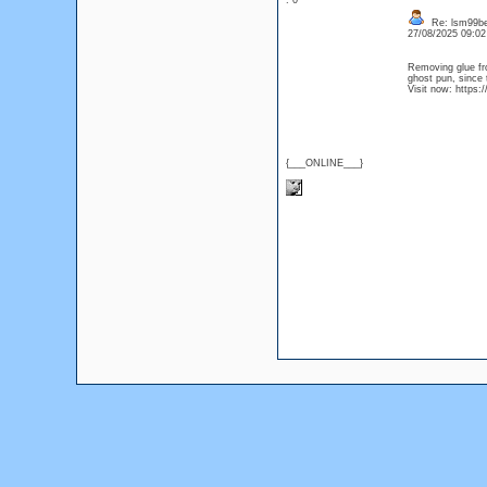
: 0
Re: lsm99be
27/08/2025 09:0
Removing glue fro
ghost pun, since t
Visit now: https:
{___ONLINE___}