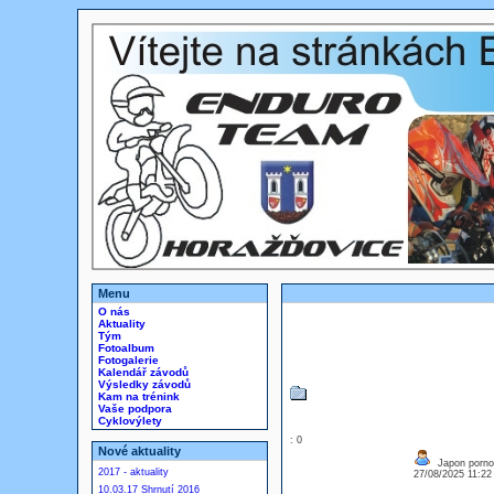
Menu
O nás
Aktuality
Tým
Fotoalbum
Fotogalerie
Kalendář závodů
Výsledky závodů
Kam na trénink
Vaše podpora
Cyklovýlety
: 0
Nové aktuality
Japon porno
2017 - aktuality
27/08/2025 11:2
10.03.17 Shrnutí 2016