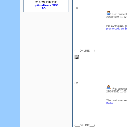
216.73.216.212
optimalizace SEO
: 0
Re: concept
27/08/2025 11:1
For a Amateur, We
promo code on 1
{___ONLINE___}
: 0
Re: concept
27/08/2025 11:0
The customer ser
Berlin
{___ONLINE___}