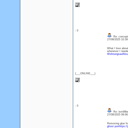
: 0
Re: concept
27/08/2025 10:3
What I love about
whenever I needed
Wohnungsauflösun
{___ONLINE___}
: 0
Re: lsm99be
27/08/2025 09:0
Removing glue fro
ghost punhttps:/