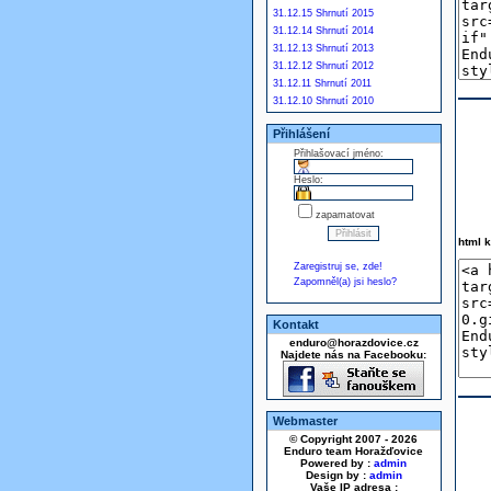
31.12.15 Shrnutí 2015
31.12.14 Shrnutí 2014
31.12.13 Shrnutí 2013
31.12.12 Shrnutí 2012
31.12.11 Shrnutí 2011
31.12.10 Shrnutí 2010
Přihlášení
Přihlašovací jméno:
Heslo:
zapamatovat
html 
Zaregistruj se, zde!
Zapomněl(a) jsi heslo?
Kontakt
enduro@horazdovice.cz
Najdete nás na Facebooku:
Webmaster
© Copyright 2007 - 2026
Enduro team Horažďovice
Powered by :
admin
Design by :
admin
Vaše IP adresa :