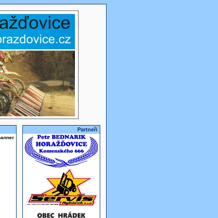
Partneři
banner