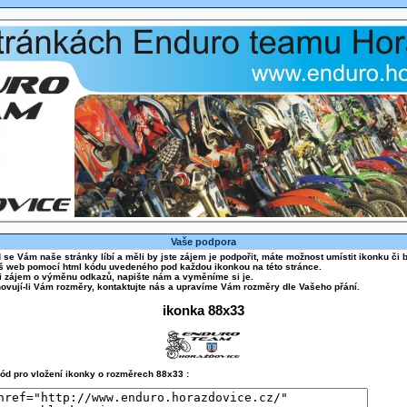
Vaše podpora
se Vám naše stránky líbí a měli by jste zájem je podpořit, máte možnost umístit ikonku či 
š web pomocí html kódu uvedeného pod každou ikonkou na této stránce.
li zájem o výměnu odkazů, napište nám a vyměníme si je.
ovují-li Vám rozměry, kontaktujte nás a upravíme Vám rozměry dle Vašeho přání.
ikonka 88x33
ód pro vložení ikonky o rozměrech 88x33 :