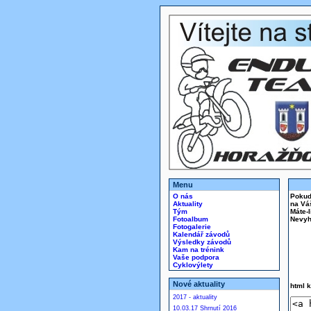
Menu
O nás
Pokud 
Aktuality
na Vá
Tým
Máte-
Fotoalbum
Nevyh
Fotogalerie
Kalendář závodů
Výsledky závodů
Kam na trénink
Vaše podpora
Cyklovýlety
Nové aktuality
html k
2017 - aktuality
10.03.17 Shrnutí 2016