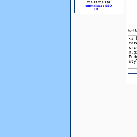
216.73.216.226
optimalizace SEO
html 