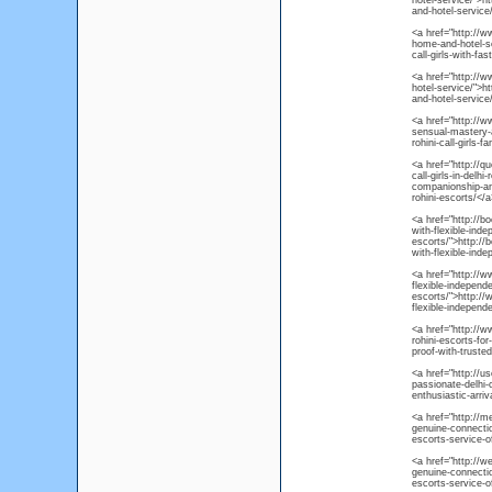
hotel-service/">h
and-hotel-service
<a href="http://ww
home-and-hotel-ser
call-girls-with-fa
<a href="http://w
hotel-service/">h
and-hotel-service
<a href="http://ww
sensual-mastery-a
rohini-call-girls
<a href="http://q
call-girls-in-delh
companionship-and-
rohini-escorts/</a
<a href="http://b
with-flexible-indep
escorts/">http://
with-flexible-indep
<a href="http://w
flexible-independen
escorts/">http://
flexible-independen
<a href="http://ww
rohini-escorts-for
proof-with-trusted
<a href="http://u
passionate-delhi-
enthusiastic-arriv
<a href="http://m
genuine-connectio
escorts-service-o
<a href="http://w
genuine-connectio
escorts-service-o