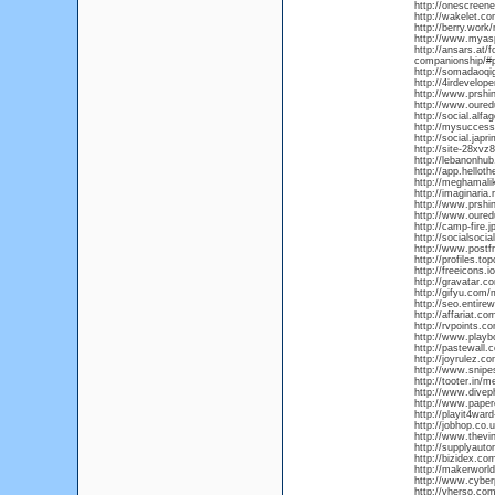
http://onescreen
http://wakelet.
http://berry.work
http://www.myas
http://ansars.at/
companionship/#p
http://somadaoqig
http://4irdevelop
http://www.prshi
http://www.oured
http://social.alfa
http://mysuccess
http://social.japr
http://site-28xvz
http://lebanonhu
http://app.hellot
http://meghamalik
http://imaginaria.
http://www.prshi
http://www.oured
http://camp-fire.j
http://socialsoci
http://www.postf
http://profiles.t
http://freeicons.i
http://gravatar.c
http://gifyu.com
http://seo.entir
http://affariat.co
http://rvpoints.
http://www.play
http://pastewall.
http://joyrulez.
http://www.snipe
http://tooter.in/
http://www.divep
http://www.paperc
http://playit4war
http://jobhop.co.
http://www.thevi
http://supplyau
http://bizidex.co
http://makerwor
http://www.cyber
http://vherso.c