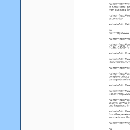
<a href="http://a
to-secret-hotel-g
from-business-din
<a href="http://w
escorts</a>
<a href="http://s
<a
href="http://www
<a href="http://
<a href="http://ce
f=18&t=28201</a
<a href="http://m
<a href="http://w
utilities/delhi-esc
<a href="http://
<a href="http://ex
complete-privacy-a
paharganj-service
<a href="http://
<a href="http://w
Escort">http://w
<a href="http://e
escorts-service-i
and-happiness-in-
<a href="http://w
from-the-premier-
satisfaction-with
<a href="http://hi
<a