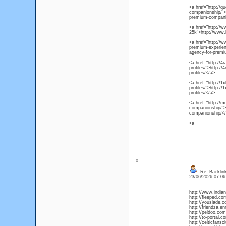
<a href="http://q
companionship/">h
premium-compani
<a href="http://w
25k">http://www.l
<a href="http://w
premium-experien
agency-for-premi
<a href="http://4r
profiles/">http://
profiles/</a>
<a href="http://1x
profiles/">http://
profiles/</a>
<a href="http://me
companionship/">h
companionship/<
<a
: 0
Re: Backlin
23/06/2026 07:0
http://www.india
http://fleeped.c
http://youslade.
http://friendza.
http://peldoo.co
http://to-portal.
http://celticfan