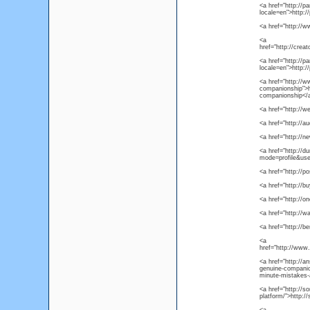
<a href="http://p
locale=en">http:/
<a href="http:/
<a
href="http://crea
<a href="http://p
locale=en">http:/
<a href="http://w
companionship">ht
companionship</
<a href="http://w
<a href="http://
<a href="http://
<a href="http://d
mode=profile&us
<a href="http://p
<a href="http://b
<a href="http://
<a href="http:/
<a href="http://b
<a
href="http://ww
<a href="http://a
genuine-companion
minute-mistakes-
<a href="http://s
platform/">http:/