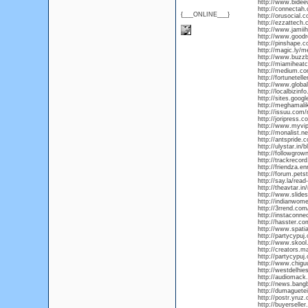
http://www.bide
http://connectah
{___ONLINE___}
http://orusocial
http://ezzattech.
http://www.jamii
http://www.good
http://pinshape.
http://magic.ly/
http://www.buzz
http://miamiheat
http://medium.c
http://fortunetel
http://www.globa
http://localbizin
http://sites.goo
http://meghamalik
http://issuu.com/
http://joripress.
http://www.myvip
http://monalist.ne
http://antspride.
http://ulystar.in
http://followgrow
http://trackrecord
http://friendza.e
http://forum.pets
http://say.la/read
http://theavtar.in
http://www.slides
http://indianwom
http://3rrend.com
http://instaconne
http://hasster.c
http://www.spati
http://partycypuj
http://www.skoo
http://creators.m
http://partycypuj
http://www.chiguu
http://westdelhie
http://audiomack
http://news.bang
http://dumaguete
http://postr.yruz
http://buyerselle