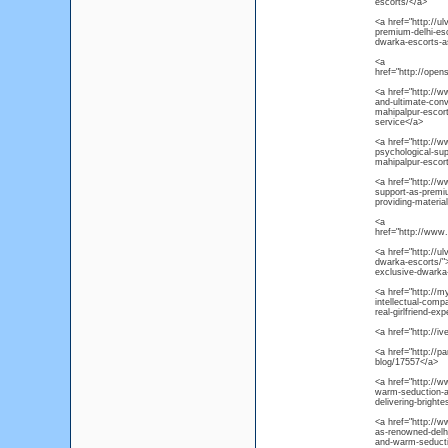
escorts/</a>
<a href="http://u
premium-delhi-esc
dwarka-escorts-a
<a
href="http://ope
<a href="http://w
and-ultimate-conv
mahipalpur-escort
service</a>
<a href="http://w
psychological-sup
mahipalpur-escort
<a href="http://w
support-as-premi
providing-materia
<a
href="http://ww
<a href="http://ul
dwarka-escorts/">h
exclusive-dwarka
<a href="http://my
intellectual-compa
real-girlfriend-e
<a href="http://i
<a href="http://p
blog/17557</a>
<a href="http://ww
warm-seduction-as
delivering-bright
<a href="http://w
as-renowned-delhi
and-warm-seducti