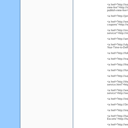
<a href="http://i
view-live">http:/
publish-view-live
<a href="http://j
<a href="http://
coupons">http://
<a href="http://mo
service/">http://m
<a href="http://a
<a href="http://u
Your-Time-to-Delh
<a href="http://f
<a href="http://t
<a href="http://f
<a href="http://f
<a href="http://s
<a href="http://th
service.html">htt
<a href="http://w
service">http://w
<a href="http://
<a href="http://3
<a href="http://i
<a href="http://h
Escorts">http://
<a href="http://