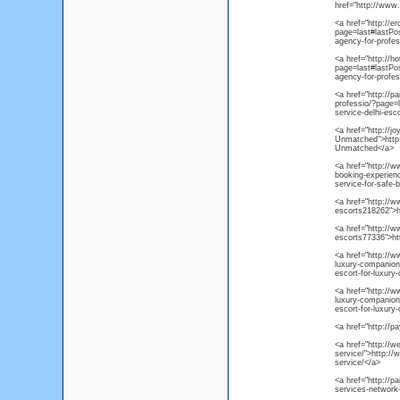
href="http://www
<a href="http://e
page=last#lastPos
agency-for-profe
<a href="http://h
page=last#lastPo
agency-for-profe
<a href="http://p
professio/?page=
service-delhi-esc
<a href="http://j
Unmatched">http:
Unmatched</a>
<a href="http://w
booking-experien
service-for-safe-
<a href="http://w
escorts218262">h
<a href="http://w
escorts77336">ht
<a href="http://ww
luxury-companions
escort-for-luxury
<a href="http://w
luxury-companions
escort-for-luxury
<a href="http://p
<a href="http://w
service/">http://
service/</a>
<a href="http://p
services-network