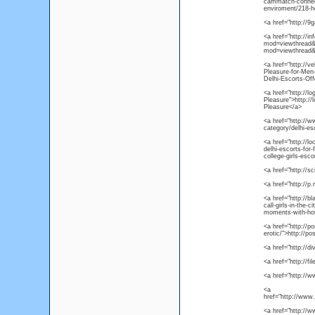
cammatch-connect
enviroment/218-
<a href="http://
<a href="http://in
mod=viewthread&t
mod=viewthread&
<a href="http://
Pleasure-for-Men-
Delhi-Escorts-Off
<a href="http://l
Pleasure">http:/
Pleasure</a>
<a href="http://
category/delhi-es
<a href="http://l
delhi-escorts-for
college-girls-esco
<a href="http://s
<a href="http://p
<a href="http://b
call-girls-in-the-
moments-with-hot-c
<a href="http://po
erotic/">http://po
<a href="http://d
<a href="http://f
<a href="http://
<a
href="http://www.
<a href="http://