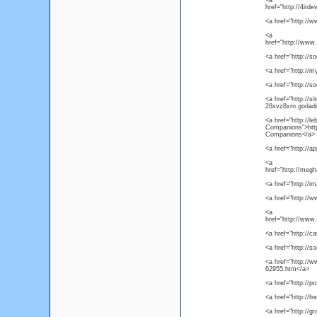
<a
href="http://4ird
<a href="http://
<a
href="http://www.
<a href="http://so
<a href="http://
<a href="http://so
<a href="http://s
28xvz8xrn.godadd
<a href="http://l
Companions">http
Companions</a>
<a href="http://a
<a
href="http://megh
<a href="http://im
<a href="http://
<a
href="http://www.
<a href="http://c
<a href="http://s
<a href="http://
62955.htm</a>
<a href="http://p
<a href="http://fr
<a href="http://g