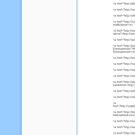
<a href="http://
<a href="http://s
<a href="http://af
<a href="http://
malik/about</a>
<a href="http:/
tab=ai">http://
<a href="http://p
<a href="http://j
Entertainment">h
Entertainment</a
<a href="http://
<a href="http://t
<a href="http://
<a href="http://w
<a href="http://p
sanantonio.ning.
<a href="http://j
<a href="http://
<a
href="http://su
<a href="http://b
international-ser
<a href="http:/
<a href="http://
<a href="http://