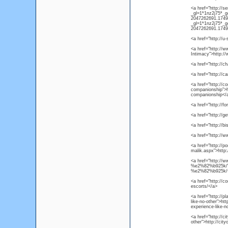
<a href="http://s
_gl=1*1nz2j75
2047262691.17491
_gl=1*1nz2j75
2047262691.1749
<a href="http://u
<a href="http://
Intimacy">http:/
<a href="http://c
<a href="http://c
<a href="http://c
companionship">ht
companionship</
<a href="http://
<a href="http://g
<a href="http://
<a href="http://
<a href="http://
malik.aspx">http
<a href="http://
%e2%82%b925k/">h
%e2%82%b925k/
<a href="http://c
escorts/</a>
<a href="http://p
like-no-other">htt
experience-like-n
<a href="http://ci
other">http://city