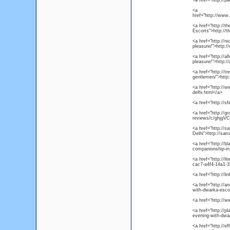
<a href="http://pa
<a
href="http://www
<a href="http://t
Escorts">http://
<a href="http://n
pleasure/">http:/
<a href="http://a
pleasure/">http:/
<a href="http://t
gentlemen/">http:
<a href="http://w
delhi.html</a>
<a href="http://s
<a href="http://g
reviews/c/ghjgVC
<a href="http://
Delhi">http://sa
<a href="http://b
companionship-in-
<a href="http://l
cac7-a4f4-14a1-
<a href="http://li
<a href="http://an
with-dwarka-esco
<a href="http://
<a href="http://pl
evening-with-dwa
<a href="http://e