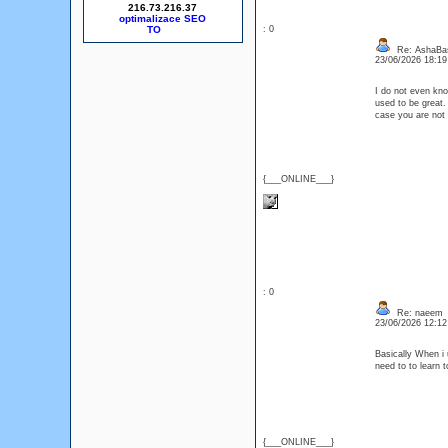
216.73.216.37
optimalizace SEO
: 0
Re: AshaBa
23/06/2026 18:1
I do not even kno
used to be great.
case you are not 
{___ONLINE___}
: 0
Re: naeem
23/06/2026 12:1
Basically When i 
need to to learn 
{___ONLINE___}