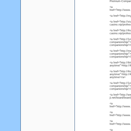
Premium-Compani
<a
href="http://www
<a href="http://m
<a href="http://st
casino.vip/profess
<a href="http://4r
casino.vip/profess
<a href="http://1x
companionship/">ht
companionship/<
<a href="http://me
companionship/">ht
companionship/<
<a href="http://4r
anytime/">http://
<a href="http://4r
anytime/">http://
anytime/</a>
<a href="http://1x
companionship/">ht
companionship/<
<a href="http://w
ji.net/board/boa
<a
href="http://www
<a
href="http://www
<a
href="http://www
<a