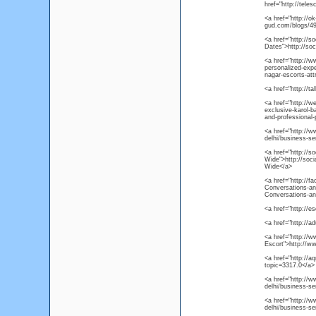
href="http://tele
<a href="http://o
gud.com/blogs/49
<a href="http://s
Dates">http://so
<a href="http://w
personalized-expe
nagar-escorts-att
<a href="http://t
<a href="http://w
exclusive-karol-b
and-professional-
<a href="http://
delhi/business-se
<a href="http://
Wide">http://soc
Wide</a>
<a href="http://
Conversations-an
Conversations-an
<a href="http://e
<a href="http://a
<a href="http://w
Escort">http://w
<a href="http://
topic=3317.0</a>
<a href="http://w
delhi/business-se
<a href="http://
delhi/business-se