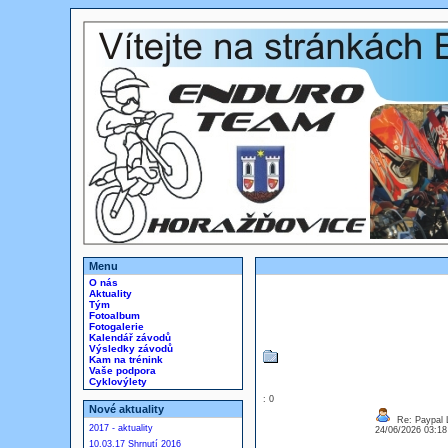
Menu
O nás
Aktuality
Tým
Fotoalbum
Fotogalerie
Kalendář závodů
Výsledky závodů
Kam na trénink
Vaše podpora
Cyklovýlety
: 0
Nové aktuality
Re: Paypal 
2017 - aktuality
24/06/2026 03:1
10.03.17 Shrnutí 2016