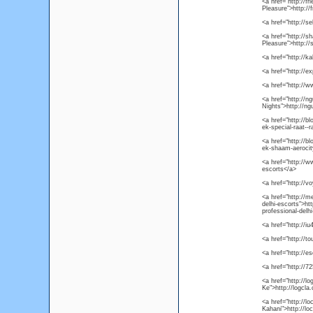
<a href="http://f
Pleasure">http://
<a href="http://s
<a href="http://
Pleasure">http:/
<a href="http://
<a href="http://e
<a href="http://
<a href="http://n
Nights">http://ng
<a href="http://bl
ek-special-raat--r
<a href="http://bl
ek-shaam-aerocity
<a href="http://
escorts</a>
<a href="http://v
<a href="http://m
delhi-escorts">ht
professional-delh
<a href="http://i
<a href="http://t
<a href="http://es
<a href="http://7
<a href="http://l
Ke">http://logcla
<a href="http://l
Kahani">http://lo