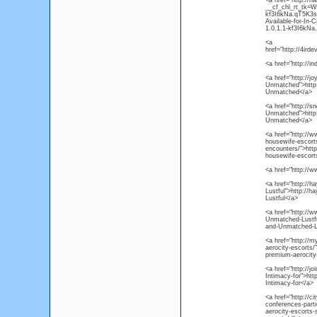
<a href="http://h
__cf_chl_rt_tk=
kf3I6kNa.qT5K3s
Available-for-I
1.0.1.1-kf3I6k
<a
href="http://4ird
<a href="http://
<a href="http://j
Unmatched">http:
Unmatched</a>
<a href="http://s
Unmatched">http:/
Unmatched</a>
<a href="http://
housewife-escorts-
encounters/">htt
housewife-escorts
<a href="http://
<a href="http://
Lustful">http://
Lustful</a>
<a href="http://
Unmatched-Lustfu
and-Unmatched-L
<a href="http://m
aerocity-escorts/"
premium-aerocity
<a href="http://j
Intimacy-for">htt
Intimacy-for</a>
<a href="http://c
conferences-parti
aerocity-escorts-