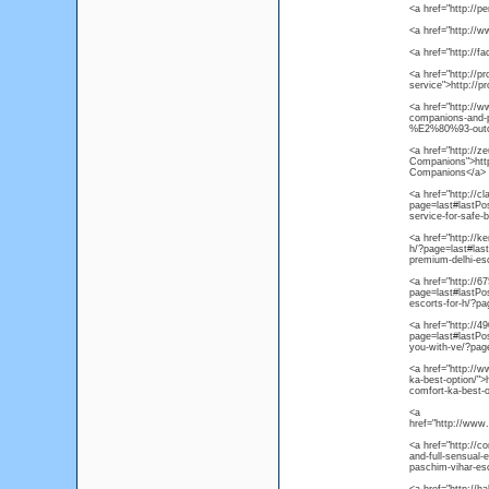
<a href="http://p
<a href="http://
<a href="http://f
<a href="http://p
service">http://p
<a href="http://w
companions-and-pr
%E2%80%93-outca
<a href="http://z
Companions">http:
Companions</a>
<a href="http://c
page=last#lastPo
service-for-safe-
<a href="http://k
h/?page=last#last
premium-delhi-es
<a href="http://6
page=last#lastPos
escorts-for-h/?p
<a href="http://4
page=last#lastPos
you-with-ve/?pag
<a href="http://w
ka-best-option/">
comfort-ka-best-o
<a
href="http://www
<a href="http://c
and-full-sensual
paschim-vihar-esc