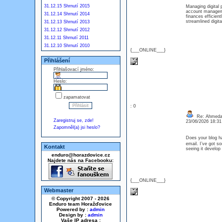
31.12.15 Shrnutí 2015
Managing digital
account manageme
31.12.14 Shrnutí 2014
finances efficien
streamlined digit
31.12.13 Shrnutí 2013
31.12.12 Shrnutí 2012
31.12.11 Shrnutí 2011
31.12.10 Shrnutí 2010
{___ONLINE___}
Přihlášení
Přihlašovací jméno:
Heslo:
zapamatovat
: 0
Re: Ahmedaba
Zaregistruj se, zde!
23/06/2026 18:3
Zapomněl(a) jsi heslo?
Does your blog h
email. I’ve got so
Kontakt
seeing it develop
enduro@horazdovice.cz
Najdete nás na Facebooku:
{___ONLINE___}
Webmaster
© Copyright 2007 - 2026
Enduro team Horažďovice
Powered by :
admin
Design by :
admin
Vaše IP adresa :