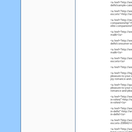
<a href="http://
delhi/sample-cate
<a href="http://
escorts">http://
<a href="http://ne
companionship">ht
elite-companions
<a href="http://
malik</a>
<a href="http://
delhi/consumer-se
<a href="http:/
malik</a>
<a href="http://w
escorts</a>
<a href="http://ww
<a href="http://h
pleasure-to-your-
joy-romance-and-p
<a href="http://
pleasure-to-your-
romance-and-pleas
<a href="http://w
in-rohini/">http:/
in-rohini/</a>
<a href="http://
in-delhi/">http:
in-delhi/</a>
<a href="http://w
escorts-208942</
<a href="http://w