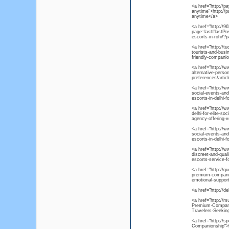
<a href="http://p
anytime">http://p
anytime</a>
<a href="http://9
page=last#lastPo
escorts-in-rohi/?
<a href="http://t
tourists-and-busi
friendly-companio
<a href="http://w
alternative-perso
preferences/articl
<a href="http://w
social-events-and
escorts-in-delhi-f
<a href="http://ww
delhi-for-elite-so
agency-offering-ve
<a href="http://ww
social-events-and
escorts-in-delhi-f
<a href="http://ww
discreet-and-qual
escorts-service-f
<a href="http://qu
premium-companion
emotional-suppor
<a href="http://de
<a href="http://
Premium-Companio
Travelers-Seeki
<a href="http://
Companionship">h