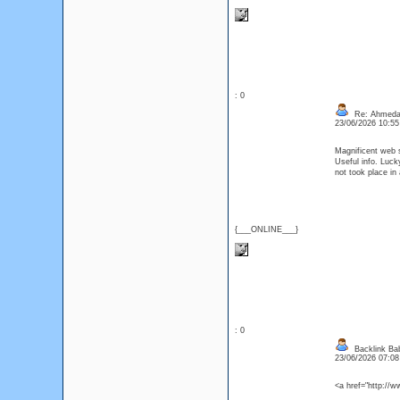
: 0
Re: Ahmeda
23/06/2026 10:5
Magnificent web 
Useful info. Luc
not took place in
{___ONLINE___}
: 0
Backlink Ba
23/06/2026 07:0
<a href="http://