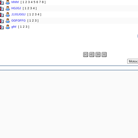
[
1
2
3
4
5
6
7
8
]
hfhfhf
[
1
2
3
4
]
HGJGJ
[
1
2
3
4
]
JJJGJGGJ
[
1
2
3
]
GGFGFFG
[
1
2
3
]
gfhf