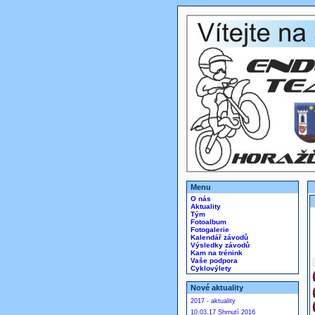
Menu
O nás
Aktuality
Tým
Fotoalbum
Fotogalerie
Kalendář závodů
Výsledky závodů
Kam na trénink
Vaše podpora
Cyklovýlety
Nové aktuality
2017 - aktuality
10.03.17 Shrnutí 2016