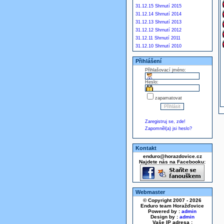
31.12.15 Shrnutí 2015
31.12.14 Shrnutí 2014
31.12.13 Shrnutí 2013
31.12.12 Shrnutí 2012
31.12.11 Shrnutí 2011
31.12.10 Shrnutí 2010
Přihlášení
Přihlašovací jméno:
Heslo:
zapamatovat
Zaregistruj se, zde!
Zapomněl(a) jsi heslo?
Kontakt
enduro@horazdovice.cz
Najdete nás na Facebooku:
Webmaster
© Copyright 2007 - 2026
Enduro team Horažďovice
Powered by :
admin
Design by :
admin
Vaše IP adresa :