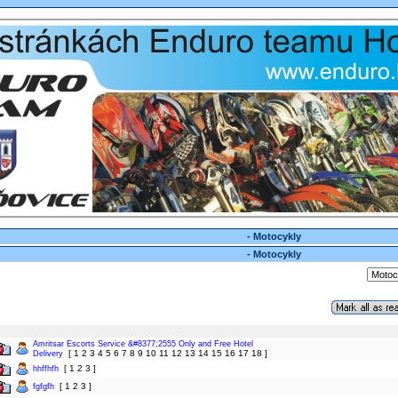
- Motocykly
- Motocykly
Amritsar Escorts Service &#8377;2555 Only and Free Hotel
[
1
2
3
4
5
6
7
8
9
10
11
12
13
14
15
16
17
18
]
Delivery
[
1
2
3
]
hhffhfh
[
1
2
3
]
fgfgfh