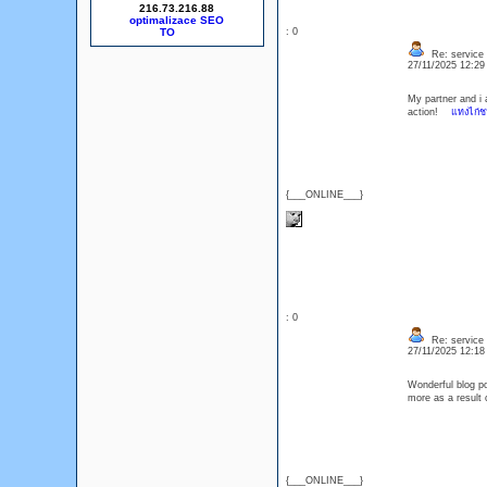
216.73.216.88
optimalizace SEO
: 0
Re: service
27/11/2025 12:2
My partner and i a
action!
แทงไก่ช
{___ONLINE___}
: 0
Re: service
27/11/2025 12:1
Wonderful blog po
more as a resul
{___ONLINE___}