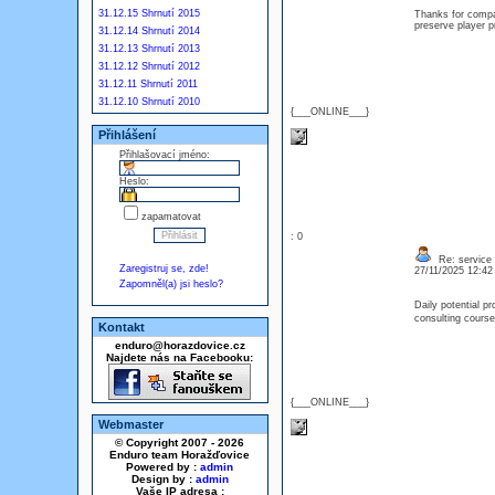
31.12.15 Shrnutí 2015
Thanks for compar
preserve player 
31.12.14 Shrnutí 2014
31.12.13 Shrnutí 2013
31.12.12 Shrnutí 2012
31.12.11 Shrnutí 2011
31.12.10 Shrnutí 2010
{___ONLINE___}
Přihlášení
Přihlašovací jméno:
Heslo:
zapamatovat
: 0
Re: service
Zaregistruj se, zde!
27/11/2025 12:4
Zapomněl(a) jsi heslo?
Daily potential p
consulting course
Kontakt
enduro@horazdovice.cz
Najdete nás na Facebooku:
{___ONLINE___}
Webmaster
© Copyright 2007 - 2026
Enduro team Horažďovice
Powered by :
admin
Design by :
admin
Vaše IP adresa :