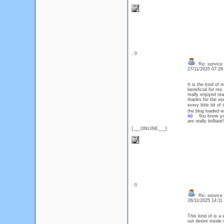
: 0
Re: service
27/11/2025 07:2
It is the kind of 
beneficial for 
really enjoyed re
thanks for the u
every little bit 
the blog loaded 
4d
You know your 
are really brillia
{___ONLINE___}
: 0
Re: service
26/11/2025 14:1
This kind of is a 
out desire insid