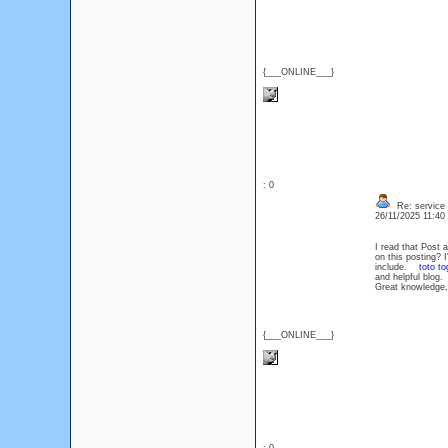
{___ONLINE___}
: 0
Re: service
26/11/2025 11:4
I read that Post 
on this posting? 
include.
toto to
and helpful blo
Great knowledge,
{___ONLINE___}