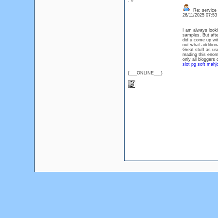
: 0
Re: service
26/11/2025 07:5
I am always looki
samples. But afte
did u come up wit
out what additio
Great stuff as u
reading this eno
only all bloggers
slot pg soft mahj
{___ONLINE___}