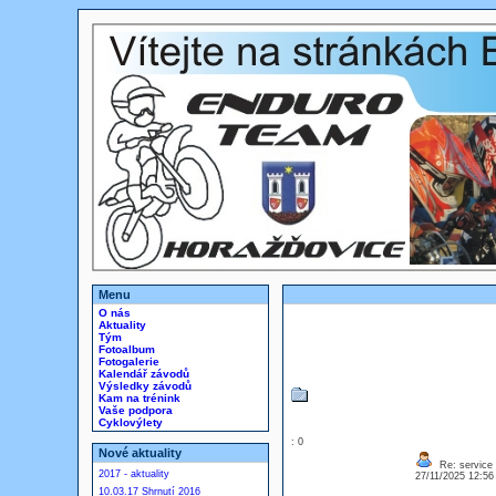
Menu
O nás
Aktuality
Tým
Fotoalbum
Fotogalerie
Kalendář závodů
Výsledky závodů
Kam na trénink
Vaše podpora
Cyklovýlety
: 0
Nové aktuality
Re: service
2017 - aktuality
27/11/2025 12:5
10.03.17 Shrnutí 2016