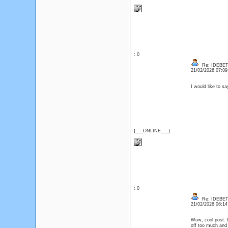
: 0
Re: IDEBE
21/02/2026 07:0
I would like to s
{___ONLINE___}
: 0
Re: IDEBE
21/02/2026 06:1
Wow, cool post. I'
off too much and