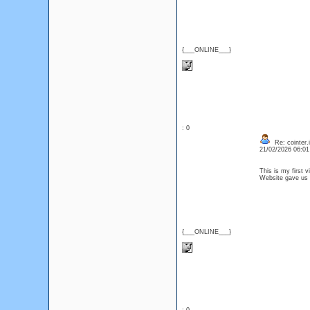
{___ONLINE___}
: 0
Re: cointer.i
21/02/2026 06:0
This is my first v
Website gave us
{___ONLINE___}