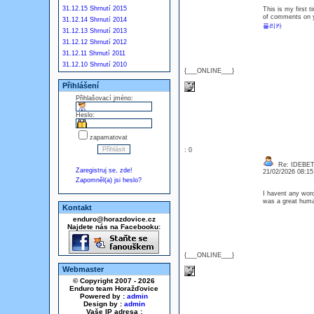
31.12.15 Shrnutí 2015
This is my first t
of comments on y
31.12.14 Shrnutí 2014
플리카
31.12.13 Shrnutí 2013
31.12.12 Shrnutí 2012
31.12.11 Shrnutí 2011
31.12.10 Shrnutí 2010
{___ONLINE___}
Přihlášení
Přihlašovací jméno:
Heslo:
zapamatovat
: 0
Re: IDEBE
Zaregistruj se, zde!
21/02/2026 08:1
Zapomněl(a) jsi heslo?
I havent any word
was a great huma
Kontakt
enduro@horazdovice.cz
Najdete nás na Facebooku:
{___ONLINE___}
Webmaster
© Copyright 2007 - 2026
Enduro team Horažďovice
Powered by :
admin
Design by :
admin
Vaše IP adresa :