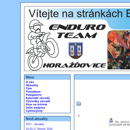
Menu
O nás
Aktuality
Tým
Fotoalbum
Fotogalerie
Kalendář závodů
Výsledky závodů
Kam na trénink
Vaše podpora
Cyklovýlety
: 0
Nové aktuality
Re: service
2017 - aktuality
21/02/2026 08:5
10.03.17 Shrnutí 2016