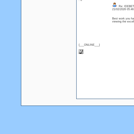
: 0
Re: IDEBE
21/02/2026 05:4
Best work you hav
viewing the excel
{___ONLINE___}