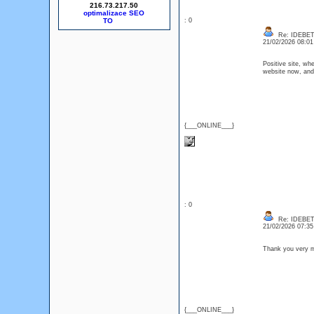
216.73.217.50
optimalizace SEO
: 0
Re: IDEBE
21/02/2026 08:0
Positive site, wh
website now, and 
{___ONLINE___}
: 0
Re: IDEBE
21/02/2026 07:3
Thank you very m
{___ONLINE___}