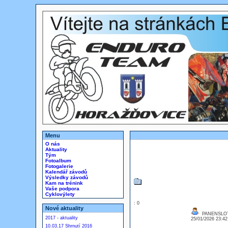
Menu
O nás
Aktuality
Tým
Fotoalbum
Fotogalerie
Kalendář závodů
Výsledky závodů
Kam na trénink
Vaše podpora
Cyklovýlety
: 0
Nové aktuality
PANENSLO
2017 - aktuality
25/01/2026 23:4
10.03.17 Shrnutí 2016