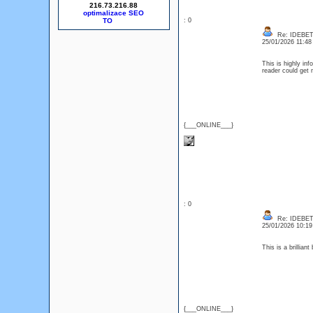
216.73.216.88
optimalizace SEO
: 0
Re: IDEBE
25/01/2026 11:4
This is highly in
reader could get
{___ONLINE___}
: 0
Re: IDEBE
25/01/2026 10:1
This is a brillia
{___ONLINE___}