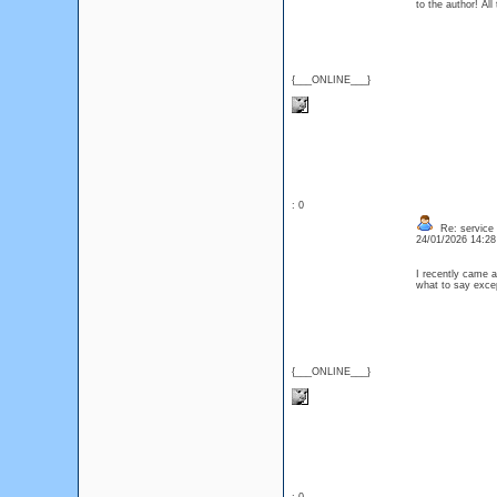
to the author! Al
{___ONLINE___}
: 0
Re: service
24/01/2026 14:2
I recently came a
what to say excep
{___ONLINE___}