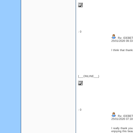
: 0
Re: IDEBE
25/01/2026 09:3
I think that than
{___ONLINE___}
: 0
Re: IDEBE
25/01/2026 07:1
I really thank you
enjoying this bea