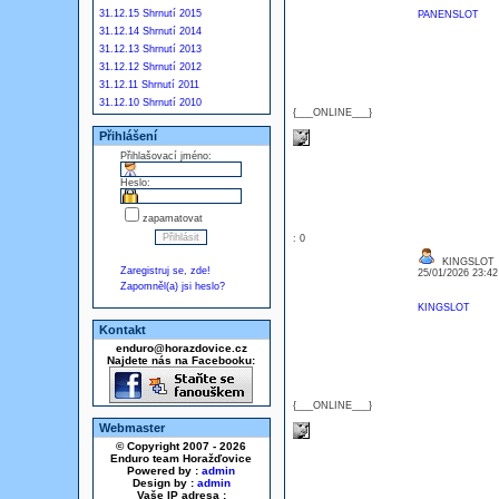
31.12.15 Shrnutí 2015
PANENSLOT
31.12.14 Shrnutí 2014
31.12.13 Shrnutí 2013
31.12.12 Shrnutí 2012
31.12.11 Shrnutí 2011
31.12.10 Shrnutí 2010
{___ONLINE___}
Přihlášení
Přihlašovací jméno:
Heslo:
zapamatovat
: 0
KINGSLOT
Zaregistruj se, zde!
25/01/2026 23:4
Zapomněl(a) jsi heslo?
KINGSLOT
Kontakt
enduro@horazdovice.cz
Najdete nás na Facebooku:
{___ONLINE___}
Webmaster
© Copyright 2007 - 2026
Enduro team Horažďovice
Powered by :
admin
Design by :
admin
Vaše IP adresa :