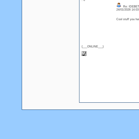
: 0
Re: IDEBE
24/01/2026 14:0
Cool stuff you h
{___ONLINE___}