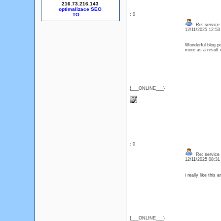
216.73.216.143
optimalizace SEO
: 0
Re: service
12/11/2025 12:5
Wonderful blog po
more as a resul
{___ONLINE___}
: 0
Re: service
12/11/2025 08:3
i really like this
{___ONLINE___}