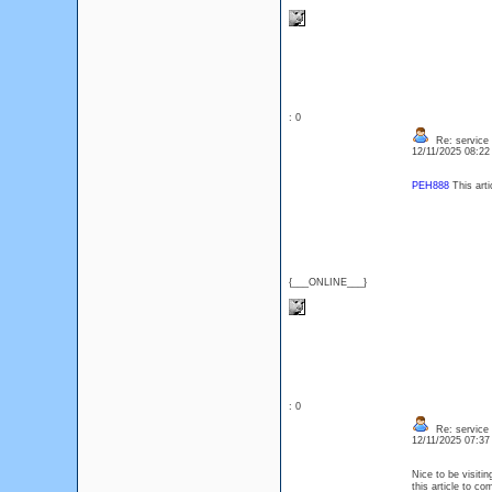
: 0
Re: service
12/11/2025 08:2
PEH888
This arti
{___ONLINE___}
: 0
Re: service
12/11/2025 07:3
Nice to be visitin
this article to c