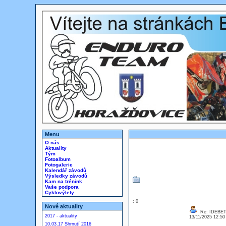
Menu
O nás
Aktuality
Tým
Fotoalbum
Fotogalerie
Kalendář závodů
Výsledky závodů
Kam na trénink
Vaše podpora
Cyklovýlety
: 0
Nové aktuality
Re: IDEBE
2017 - aktuality
13/11/2025 12:5
10.03.17 Shrnutí 2016