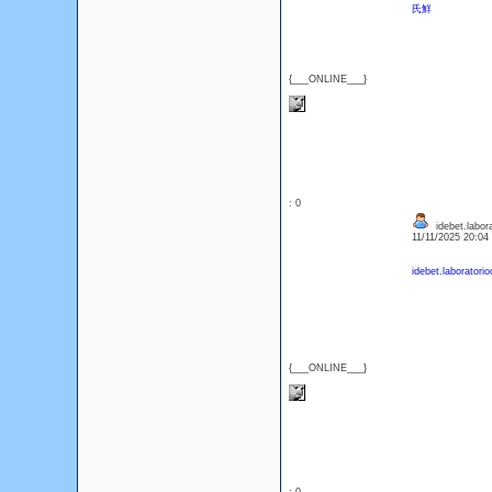
氏鮮
{___ONLINE___}
: 0
idebet.labor
11/11/2025 20:0
idebet.laboratori
{___ONLINE___}