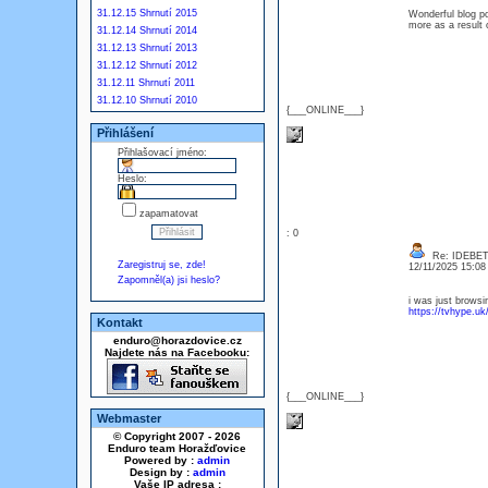
31.12.15 Shrnutí 2015
Wonderful blog po
more as a resul
31.12.14 Shrnutí 2014
31.12.13 Shrnutí 2013
31.12.12 Shrnutí 2012
31.12.11 Shrnutí 2011
31.12.10 Shrnutí 2010
{___ONLINE___}
Přihlášení
Přihlašovací jméno:
Heslo:
zapamatovat
: 0
Re: IDEBE
Zaregistruj se, zde!
12/11/2025 15:0
Zapomněl(a) jsi heslo?
i was just browsi
https://tvhype.uk
Kontakt
enduro@horazdovice.cz
Najdete nás na Facebooku:
{___ONLINE___}
Webmaster
© Copyright 2007 - 2026
Enduro team Horažďovice
Powered by :
admin
Design by :
admin
Vaše IP adresa :