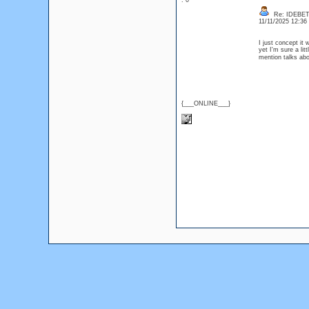
: 0
Re: IDEBE
11/11/2025 12:3
I just concept it 
yet I'm sure a li
mention talks ab
{___ONLINE___}