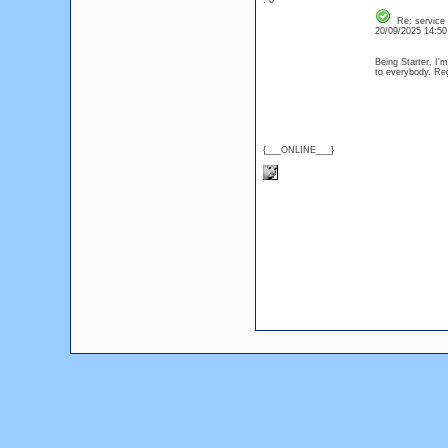
: 0
Re: service
20/09/2025 14:5
Being Starter, I'm
to everybody. 
{___ONLINE___}