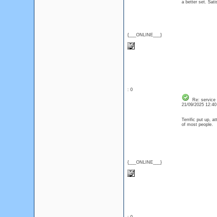
a better set. Sa
{___ONLINE___}
: 0
Re: service
21/09/2025 12:4
Terrific put up, 
of most people
{___ONLINE___}