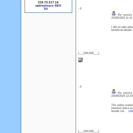
216.73.217.14
optimalizace SEO
: 0
Re: service
25/09/2025 11:1
I did so take ple
beneficial detai
{___ONLINE___}
: 0
Re: service
23/09/2025 12:1
The online market
however place was
beside me.
com
{___ONLINE___}