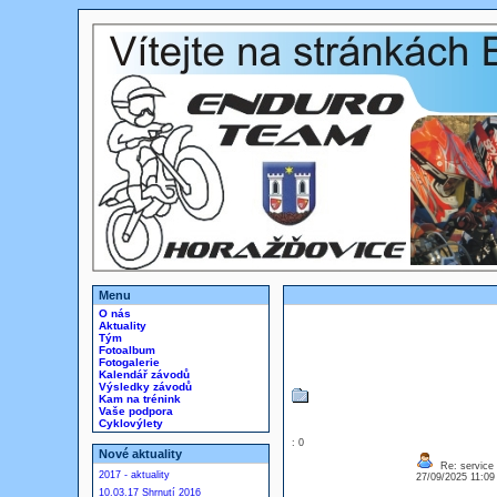
Menu
O nás
Aktuality
Tým
Fotoalbum
Fotogalerie
Kalendář závodů
Výsledky závodů
Kam na trénink
Vaše podpora
Cyklovýlety
: 0
Nové aktuality
Re: service
2017 - aktuality
27/09/2025 11:0
10.03.17 Shrnutí 2016