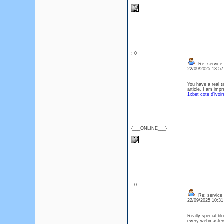
: 0
Re: service
22/09/2025 13:5
You have a real t
article. I am imp
1xbet cote d'ivoir
{___ONLINE___}
: 0
Re: service
22/09/2025 10:3
Really special blo
every webmasters