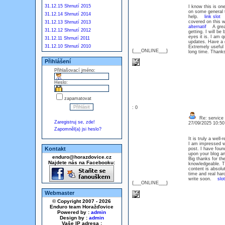
31.12.15 Shrnutí 2015
I know this is on
on some general th
31.12.14 Shrnutí 2014
help.
link slot
Su
covered on this w
31.12.13 Shrnutí 2013
alternatif
A great 
31.12.12 Shrnutí 2012
getting. I will b
eyes it is. I am 
31.12.11 Shrnutí 2011
updates. Have a
31.12.10 Shrnutí 2010
Extremely useful i
{___ONLINE___}
long time. Thank
Přihlášení
Přihlašovací jméno:
Heslo:
zapamatovat
: 0
Re: service
Zaregistruj se, zde!
27/09/2025 10:5
Zapomněl(a) jsi heslo?
It is truly a well
I am impressed w
Kontakt
post. I have foun
upon your blog an
enduro@horazdovice.cz
Big thanks for t
Najdete nás na Facebooku:
knowledgeable. Th
content is absol
time and real har
write soon.
slo
{___ONLINE___}
Webmaster
© Copyright 2007 - 2026
Enduro team Horažďovice
Powered by :
admin
Design by :
admin
Vaše IP adresa :