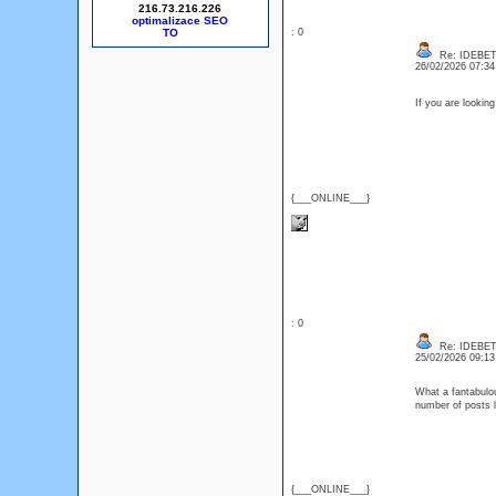
216.73.216.226
optimalizace SEO
: 0
Re: IDEBE
26/02/2026 07:3
If you are lookin
{___ONLINE___}
: 0
Re: IDEBE
25/02/2026 09:1
What a fantabulou
number of posts
{___ONLINE___}