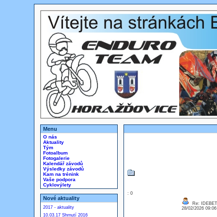
Menu
O nás
Aktuality
Tým
Fotoalbum
Fotogalerie
Kalendář závodů
Výsledky závodů
Kam na trénink
Vaše podpora
Cyklovýlety
: 0
Nové aktuality
Re: IDEBE
2017 - aktuality
28/02/2026 09:0
10.03.17 Shrnutí 2016