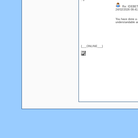
: 0
Re: IDEBE
24/02/2026 09:4
You have done a g
understandable a
{___ONLINE___}