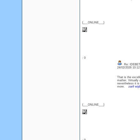
{___ONLINE___}
: 0
Re: IDEBE
24/02/2026 10:1
That is the excel
mather. Virtually
nevertheless it i
more.
zarif wij
{___ONLINE___}