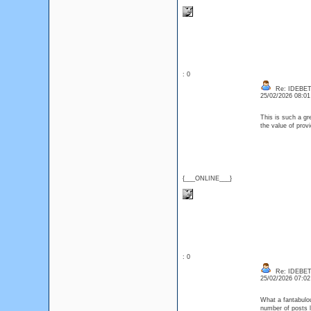
: 0
Re: IDEBE
25/02/2026 08:0
This is such a gr
the value of prov
{___ONLINE___}
: 0
Re: IDEBE
25/02/2026 07:0
What a fantabulou
number of posts