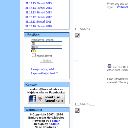
31.12.15 Shrnutí 2015
When you use a ge
style.
เว็บพนันบอ
31.12.14 Shrnutí 2014
31.12.13 Shrnutí 2013
31.12.12 Shrnutí 2012
31.12.11 Shrnutí 2011
31.12.10 Shrnutí 2010
{___ONLINE___}
Přihlášení
Přihlašovací jméno:
Heslo:
zapamatovat
: 0
Re: IDEBE
Zaregistruj se, zde!
26/02/2026 10:4
Zapomněl(a) jsi heslo?
I can’t imagine fo
material. This i
Kontakt
enduro@horazdovice.cz
Najdete nás na Facebooku:
{___ONLINE___}
Webmaster
© Copyright 2007 - 2026
Enduro team Horažďovice
Powered by :
admin
Design by :
admin
Vaše IP adresa :