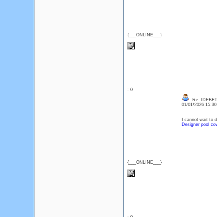
{___ONLINE___}
: 0
Re: IDEBE
01/01/2026 15:3
I cannot wait to 
Designer pool co
{___ONLINE___}