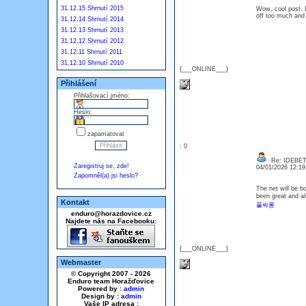
31.12.15 Shrnutí 2015
Wow, cool post. I'
off too much and
31.12.14 Shrnutí 2014
31.12.13 Shrnutí 2013
31.12.12 Shrnutí 2012
31.12.11 Shrnutí 2011
31.12.10 Shrnutí 2010
{___ONLINE___}
Přihlášení
Přihlašovací jméno:
Heslo:
zapamatovat
: 0
Re: IDEBE
Zaregistruj se, zde!
04/01/2026 12:1
Zapomněl(a) jsi heslo?
The net will be b
been great and al
Kontakt
풀싸롱
enduro@horazdovice.cz
Najdete nás na Facebooku:
{___ONLINE___}
Webmaster
© Copyright 2007 - 2026
Enduro team Horažďovice
Powered by :
admin
Design by :
admin
Vaše IP adresa :