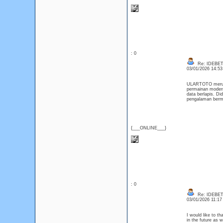
: 0
Re: IDEBE
03/01/2026 14:5
ULARTOTO merupak
permainan modern
data berlapis. D
pengalaman berma
{___ONLINE___}
: 0
Re: IDEBE
03/01/2026 11:1
I would like to t
in the future as