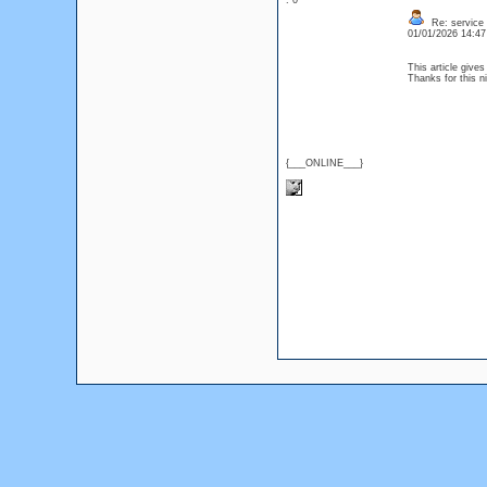
: 0
Re: service
01/01/2026 14:4
This article gives
Thanks for this 
{___ONLINE___}