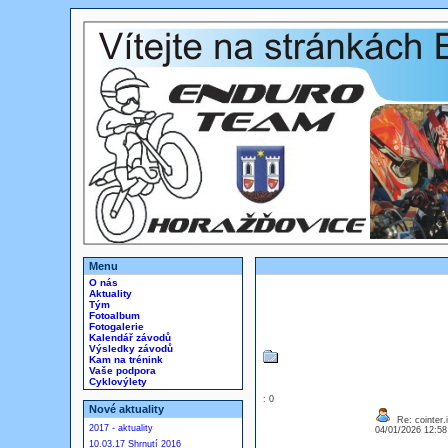
Menu
O nás
Aktuality
Tým
Fotoalbum
Fotogalerie
Kalendář závodů
Výsledky závodů
Kam na trénink
Vaše podpora
Cyklovýlety
: 0
Nové aktuality
Re: cointer.i
2017 - aktuality
04/01/2026 12:5
10.03.17 Shrnutí 2016