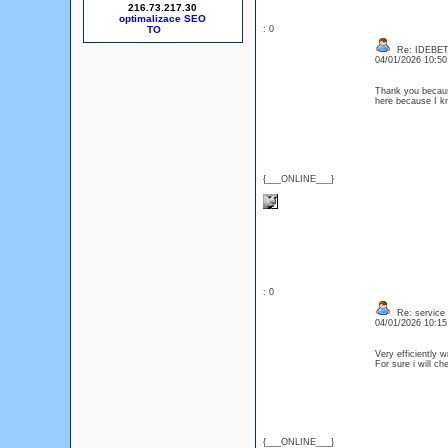
216.73.217.30
optimalizace SEO
: 0
Re: IDEBE
04/01/2026 10:5
Thank you because
here because I 
{___ONLINE___}
: 0
Re: service
04/01/2026 10:1
Very efficiently w
For sure i will c
{___ONLINE___}