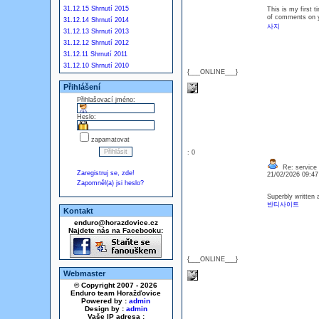
31.12.15 Shrnutí 2015
This is my first t
of comments on y
31.12.14 Shrnutí 2014
사지
31.12.13 Shrnutí 2013
31.12.12 Shrnutí 2012
31.12.11 Shrnutí 2011
31.12.10 Shrnutí 2010
{___ONLINE___}
Přihlášení
Přihlašovací jméno:
Heslo:
zapamatovat
: 0
Re: service
Zaregistruj se, zde!
21/02/2026 09:4
Zapomněl(a) jsi heslo?
Superbly written a
반티사이트
Kontakt
enduro@horazdovice.cz
Najdete nás na Facebooku:
{___ONLINE___}
Webmaster
© Copyright 2007 - 2026
Enduro team Horažďovice
Powered by :
admin
Design by :
admin
Vaše IP adresa :