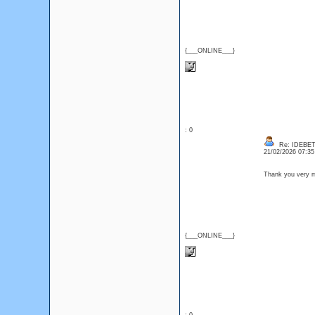
{___ONLINE___}
: 0
Re: IDEBE
21/02/2026 07:3
Thank you very m
{___ONLINE___}