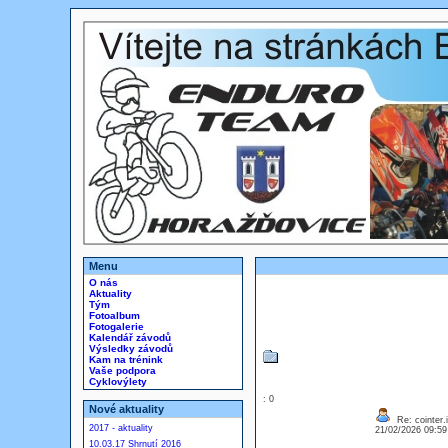
Menu
O nás
Aktuality
Tým
Fotoalbum
Fotogalerie
Kalendář závodů
Výsledky závodů
Kam na trénink
Vaše podpora
Cyklovýlety
: 0
Nové aktuality
Re: cointer.i
2017 - aktuality
21/02/2026 09:5
10.03.17 Shrnutí 2016