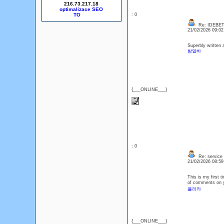
216.73.217.18
optimalizace SEO
: 0
Re: IDEBE
21/02/2026 09:0
Superbly written a
밤알바
{___ONLINE___}
: 0
Re: service
21/02/2026 08:5
This is my first t
of comments on y
플리카
{___ONLINE___}