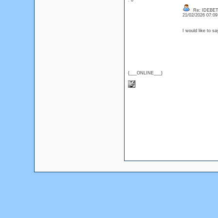
: 0
Re: IDEBE
21/02/2026 07:0
I would like to s
{___ONLINE___}