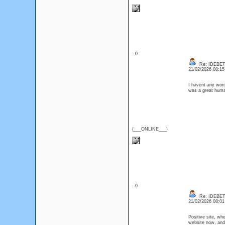
: 0
Re: IDEBE
21/02/2026 08:1
I havent any word
was a great huma
{___ONLINE___}
: 0
Re: IDEBE
21/02/2026 08:0
Positive site, wh
website now, and 