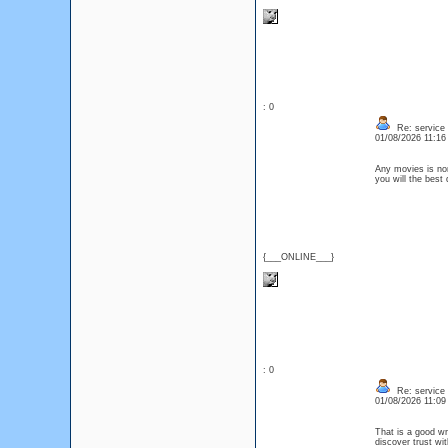
: 0
Re: service
01/08/2026 11:1
Any movies is nor
you will the best
{___ONLINE___}
: 0
Re: service
01/08/2026 11:0
That is a good wr
discover trust wi