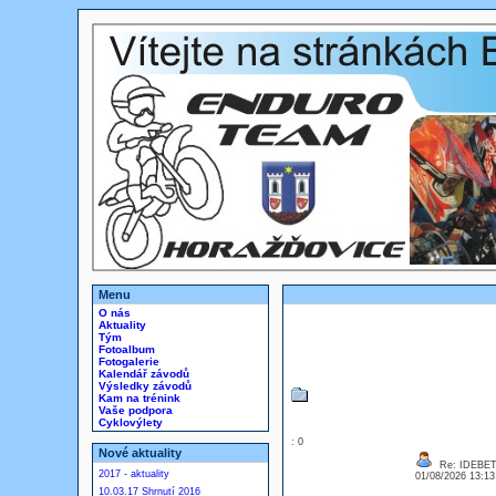
Menu
O nás
Aktuality
Tým
Fotoalbum
Fotogalerie
Kalendář závodů
Výsledky závodů
Kam na trénink
Vaše podpora
Cyklovýlety
: 0
Nové aktuality
Re: IDEBE
2017 - aktuality
01/08/2026 13:1
10.03.17 Shrnutí 2016