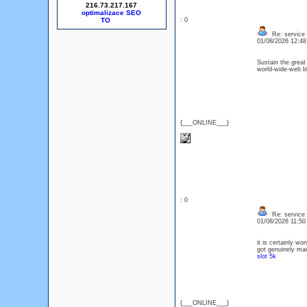
216.73.217.167
optimalizace SEO
: 0
Re: service
01/08/2026 12:4
Sustain the great
world-wide-web bl
{___ONLINE___}
: 0
Re: service
01/08/2026 11:5
it is certainly wo
got genuinely mad
slot 5k
{___ONLINE___}