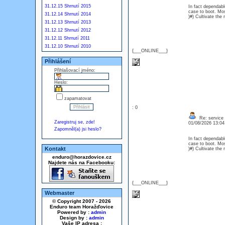
31.12.15 Shrnutí 2015
In fact dependable
case to boot. Mo
31.12.14 Shrnutí 2014
)#) Cultivate th
31.12.13 Shrnutí 2013
31.12.12 Shrnutí 2012
31.12.11 Shrnutí 2011
31.12.10 Shrnutí 2010
{___ONLINE___}
Přihlášení
Přihlašovací jméno:
Heslo:
zapamatovat
: 0
Re: service
Zaregistruj se, zde!
01/08/2026 13:0
Zapomněl(a) jsi heslo?
In fact dependable
case to boot. Mo
Kontakt
)#) Cultivate th
enduro@horazdovice.cz
Najdete nás na Facebooku:
{___ONLINE___}
Webmaster
© Copyright 2007 - 2026
Enduro team Horažďovice
Powered by :
admin
Design by :
admin
Vaše IP adresa :