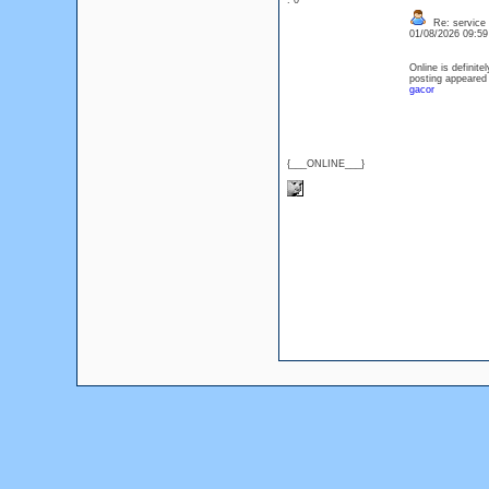
: 0
Re: service
01/08/2026 09:5
Online is definit
posting appeared 
gacor
{___ONLINE___}