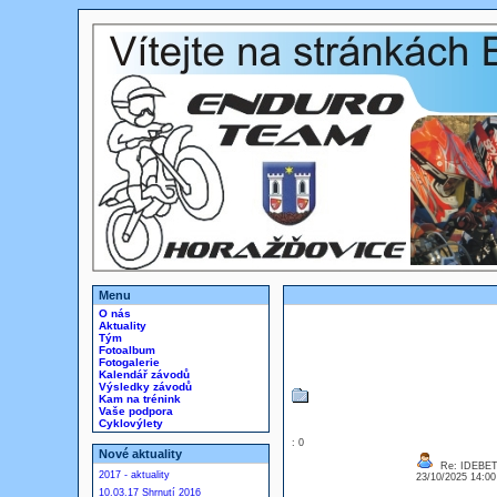
Menu
O nás
Aktuality
Tým
Fotoalbum
Fotogalerie
Kalendář závodů
Výsledky závodů
Kam na trénink
Vaše podpora
Cyklovýlety
: 0
Nové aktuality
Re: IDEBE
2017 - aktuality
23/10/2025 14:0
10.03.17 Shrnutí 2016