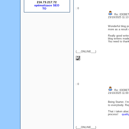
216.73.217.72
optimalizace SEO
: 0
Re: IDEBE
23/10/2025 11:1
Wonderful blog po
more as a resul
Really good write
blog writers made 
You need to th
{___ONLINE___}
: 0
Re: IDEBE
23/10/2025 11:0
Being Starter, I'm
to everybody. 
That i taken abac
process!
qualit
{___ONLINE___}