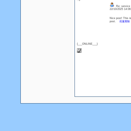
: 0
Re: service
22/10/2025 14:0
Nice post! This is
post.
花蓮賞鯨
{___ONLINE___}