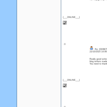
{___ONLINE___}
: 0
Re: IDEBE
22/10/2025 14:0
Really good write
blog writers made 
You need to th
{___ONLINE___}