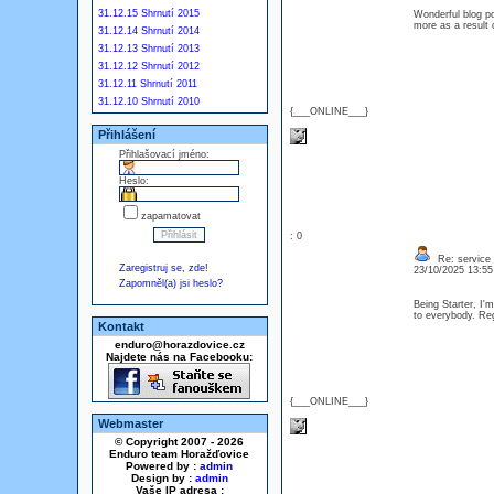
31.12.15 Shrnutí 2015
Wonderful blog po
more as a resul
31.12.14 Shrnutí 2014
31.12.13 Shrnutí 2013
31.12.12 Shrnutí 2012
31.12.11 Shrnutí 2011
31.12.10 Shrnutí 2010
{___ONLINE___}
Přihlášení
Přihlašovací jméno:
Heslo:
zapamatovat
: 0
Re: service
Zaregistruj se, zde!
23/10/2025 13:5
Zapomněl(a) jsi heslo?
Being Starter, I'm
to everybody. 
Kontakt
enduro@horazdovice.cz
Najdete nás na Facebooku:
{___ONLINE___}
Webmaster
© Copyright 2007 - 2026
Enduro team Horažďovice
Powered by :
admin
Design by :
admin
Vaše IP adresa :