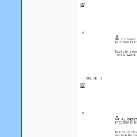
: 0
Re: service
14/02/2026 13:4
Thanks for a wond
.i love it readin
{___ONLINE___}
: 0
Re: IDEBE
14/02/2026 13:2
Took me time to r
sure to all the c