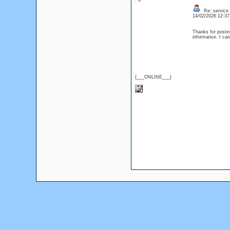
: 0
Re: service
14/02/2026 12:3
Thanks for posting
informative. I ca
{___ONLINE___}