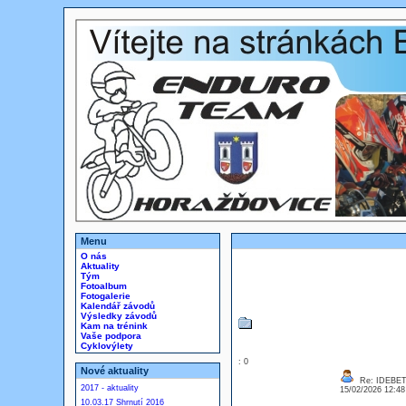
Menu
O nás
Aktuality
Tým
Fotoalbum
Fotogalerie
Kalendář závodů
Výsledky závodů
Kam na trénink
Vaše podpora
Cyklovýlety
: 0
Nové aktuality
Re: IDEBE
2017 - aktuality
15/02/2026 12:4
10.03.17 Shrnutí 2016