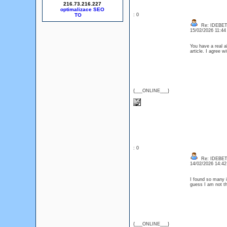
216.73.216.227
optimalizace SEO
: 0
Re: IDEBE
15/02/2026 11:4
You have a real ab
article. I agree 
{___ONLINE___}
: 0
Re: IDEBE
14/02/2026 14:4
I found so many i
guess I am not t
{___ONLINE___}