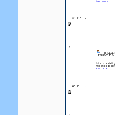
togel online
{___ONLINE___}
: 0
Re: IDEBE
14/02/2026 13:0
Nice to be visitin
this article to c
slot gacor
{___ONLINE___}