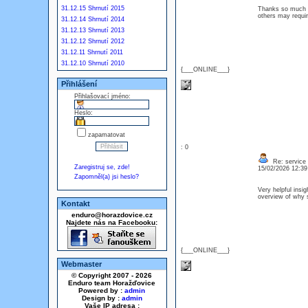
31.12.15 Shrnutí 2015
Thanks so much fo
others may requi
31.12.14 Shrnutí 2014
31.12.13 Shrnutí 2013
31.12.12 Shrnutí 2012
31.12.11 Shrnutí 2011
31.12.10 Shrnutí 2010
{___ONLINE___}
Přihlášení
Přihlašovací jméno:
Heslo:
zapamatovat
: 0
Re: service
Zaregistruj se, zde!
15/02/2026 12:3
Zapomněl(a) jsi heslo?
Very helpful insi
overview of why s
Kontakt
enduro@horazdovice.cz
Najdete nás na Facebooku:
{___ONLINE___}
Webmaster
© Copyright 2007 - 2026
Enduro team Horažďovice
Powered by :
admin
Design by :
admin
Vaše IP adresa :