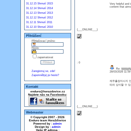
31.12.15 Shrnutí 2015
Very helpful and i
content that aim
31.12.14 Shrnutí 2014
31.12.13 Shrnutí 2013
31.12.12 Shrnutí 2012
31.12.11 Shrnutí 2011
31.12.10 Shrnutí 2010
{___ONLINE___}
Přihlášení
Přihlašovací jméno:
Heslo:
zapamatovat
: 0
Re: ljljljljljjljlljj
Zaregistruj se, zde!
28/03/2026 11:5
Zapomněl(a) jsi heslo?
제주출장마사지 안
따라 상이할 수 
Kontakt
enduro@horazdovice.cz
Najdete nás na Facebooku:
{___ONLINE___}
Webmaster
© Copyright 2007 - 2026
Enduro team Horažďovice
Powered by :
admin
Design by :
admin
Vaše IP adresa :