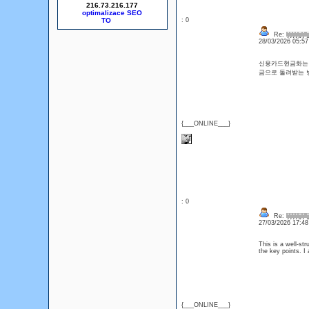
216.73.216.177
optimalizace SEO
: 0
Re: ljljljljljjljlljj
28/03/2026 05:5
신용카드현금화는 
금으로 돌려받는
{___ONLINE___}
: 0
Re: ljljljljljjljlljj
27/03/2026 17:4
This is a well-st
the key points. I
{___ONLINE___}