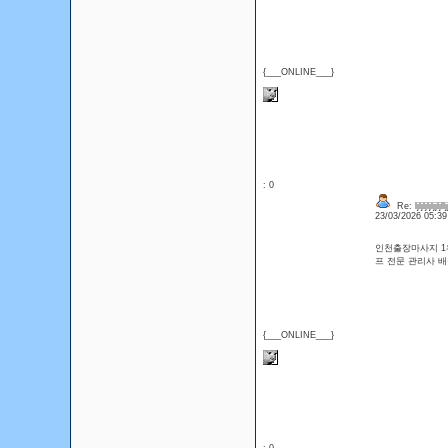
{___ONLINE___}
: 0
Re: ljljljljljjljlljj
23/03/2026 05:3
인천출장마사지 1위
프 전문 관리사
{___ONLINE___}