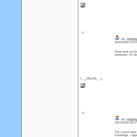
: 0
Re: ljljljljljjljlljj
26/03/2026 14:5
Great work on thi
interested. It’s 
{___ONLINE___}
: 0
Re: ljljljljljjljlljj
24/03/2026 09:2
The content here 
knowledge. I app