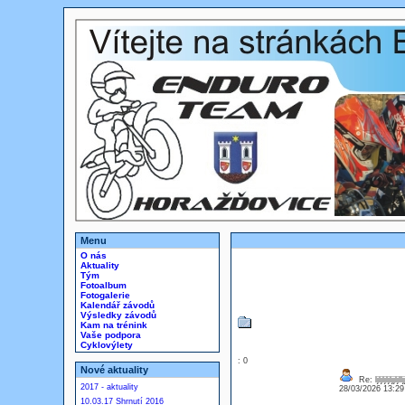
Menu
O nás
Aktuality
Tým
Fotoalbum
Fotogalerie
Kalendář závodů
Výsledky závodů
Kam na trénink
Vaše podpora
Cyklovýlety
: 0
Nové aktuality
Re: ljljljljljjljlljj
2017 - aktuality
28/03/2026 13:2
10.03.17 Shrnutí 2016