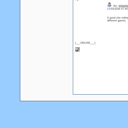
: 0
Re: ljljljljljjljlljj
17/03/2026 07:4
A good slot onlin
different games. 
{___ONLINE___}