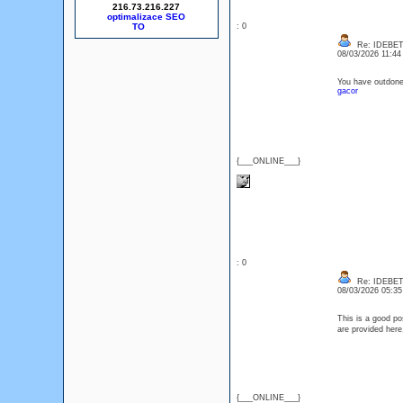
216.73.216.227
optimalizace SEO
: 0
Re: IDEBE
08/03/2026 11:4
You have outdone 
gacor
{___ONLINE___}
: 0
Re: IDEBE
08/03/2026 05:3
This is a good pos
are provided he
{___ONLINE___}