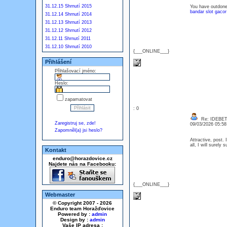
31.12.15 Shrnutí 2015
You have outdone 
bandar slot gacor
31.12.14 Shrnutí 2014
31.12.13 Shrnutí 2013
31.12.12 Shrnutí 2012
31.12.11 Shrnutí 2011
31.12.10 Shrnutí 2010
{___ONLINE___}
Přihlášení
Přihlašovací jméno:
Heslo:
zapamatovat
: 0
Re: IDEBE
Zaregistruj se, zde!
09/03/2026 05:5
Zapomněl(a) jsi heslo?
Attractive, post.
all, I will surel
Kontakt
enduro@horazdovice.cz
Najdete nás na Facebooku:
{___ONLINE___}
Webmaster
© Copyright 2007 - 2026
Enduro team Horažďovice
Powered by :
admin
Design by :
admin
Vaše IP adresa :