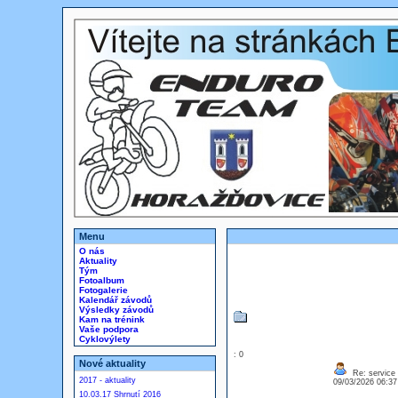
Menu
O nás
Aktuality
Tým
Fotoalbum
Fotogalerie
Kalendář závodů
Výsledky závodů
Kam na trénink
Vaše podpora
Cyklovýlety
: 0
Nové aktuality
Re: service
2017 - aktuality
09/03/2026 06:3
10.03.17 Shrnutí 2016