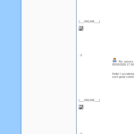
{___ONLINE___}
: 0
Re: service
05/03/2026 17:3
Hello! I accident
such great conte
{___ONLINE___}