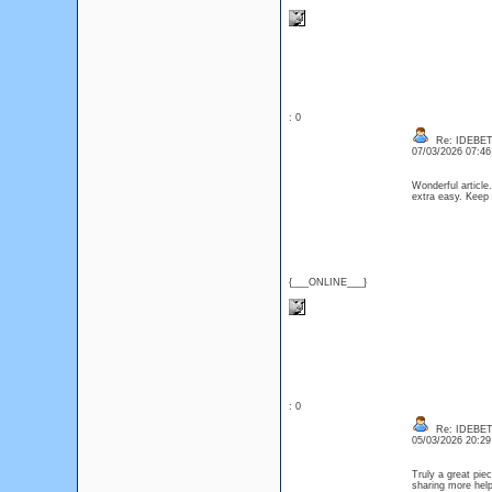
: 0
Re: IDEBE
07/03/2026 07:4
Wonderful article
extra easy. Kee
{___ONLINE___}
: 0
Re: IDEBE
05/03/2026 20:2
Truly a great pie
sharing more help