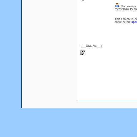
: 0
Re: service
05/03/2026 15:4
This content is e
about before
apol
{___ONLINE___}