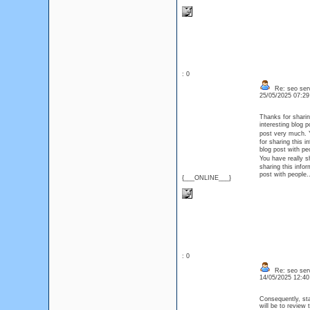
: 0
Re: seo serv
25/05/2025 07:2
Thanks for sharin
interesting blog
post very much. Y
for sharing this i
blog post with 
You have really s
sharing this infor
post with peopl
{___ONLINE___}
: 0
Re: seo serv
14/05/2025 12:4
Consequently, sta
will be to review 