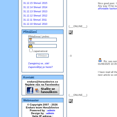
31.12.15 Shrnutí 2015
Nice good post. I
Any way I'll be s
31.12.14 Shrnutí 2014
affordable fashio
31.12.13 Shrnutí 2013
31.12.12 Shrnutí 2012
31.12.11 Shrnutí 2011
31.12.10 Shrnutí 2010
{___ONLINE___}
Přihlášení
Přihlašovací jméno:
Heslo:
zapamatovat
: 0
Re: seo serv
Zaregistruj se, zde!
01/06/2025 10:3
Zapomněl(a) jsi heslo?
I have read all th
next article so 
Kontakt
enduro@horazdovice.cz
Najdete nás na Facebooku:
{___ONLINE___}
Webmaster
© Copyright 2007 - 2026
Enduro team Horažďovice
Powered by :
admin
Design by :
admin
Vaše IP adresa :