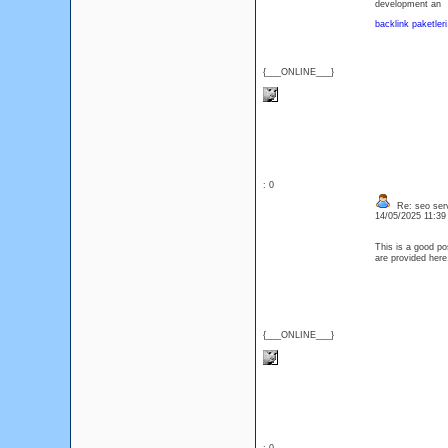
development an
backlink paketleri
{___ONLINE___}
: 0
Re: seo serv
14/05/2025 11:3
This is a good pos
are provided he
{___ONLINE___}