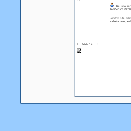
: 0
Re: seo serv
14/05/2025 09:5
Positive site, wh
website now, and 
{___ONLINE___}