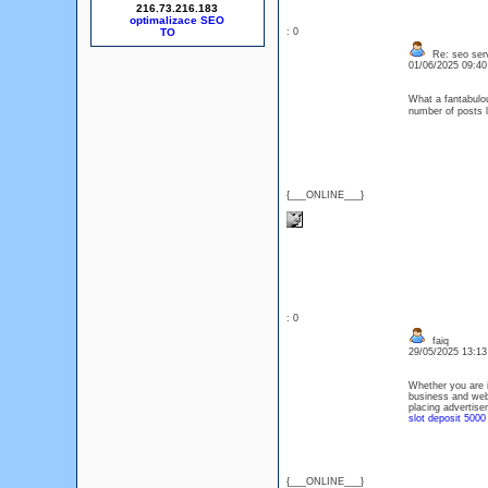
216.73.216.183
optimalizace SEO
: 0
Re: seo serv
01/06/2025 09:4
What a fantabulou
number of posts
{___ONLINE___}
: 0
faiq
29/05/2025 13:1
Whether you are i
business and web
placing advertisem
slot deposit 5000
{___ONLINE___}