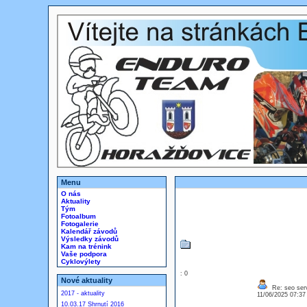
Menu
O nás
Aktuality
Tým
Fotoalbum
Fotogalerie
Kalendář závodů
Výsledky závodů
Kam na trénink
Vaše podpora
Cyklovýlety
: 0
Nové aktuality
Re: seo serv
2017 - aktuality
11/06/2025 07:3
10.03.17 Shrnutí 2016