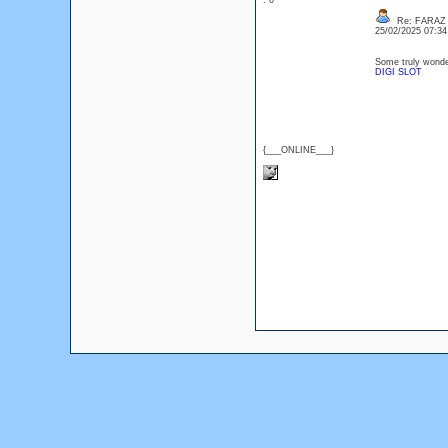
: 0
Re: FARAZ
25/02/2025 07:3
Some truly wonderf
DIGI SLOT
{___ONLINE___}