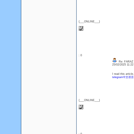
{___ONLINE___}
: 0
Re: FARAZ
25/02/2025 11:2
I read this article
telegram中文语
{___ONLINE___}