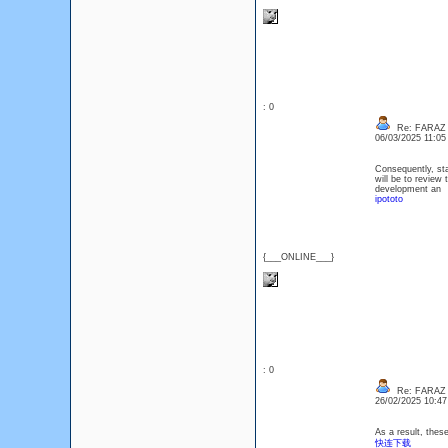
: 0
Re: FARAZ
06/03/2025 11:0
Consequently, sta
will be to review 
development an
ipototo
{___ONLINE___}
: 0
Re: FARAZ
26/02/2025 10:4
As a result, thes
快连下载