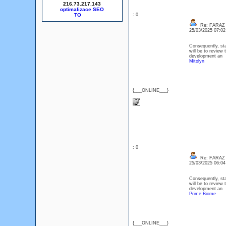
216.73.217.143
optimalizace SEO
: 0
Re: FARAZ
25/03/2025 07:0
Consequently, sta
will be to review 
development an
Mitolyn
{___ONLINE___}
: 0
Re: FARAZ
25/03/2025 06:0
Consequently, sta
will be to review 
development an
Prime Biome
{___ONLINE___}