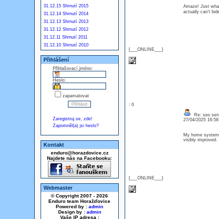
31.12.15 Shrnutí 2015
Amaze! Just what 
actually can’t bi
31.12.14 Shrnutí 2014
31.12.13 Shrnutí 2013
31.12.12 Shrnutí 2012
31.12.11 Shrnutí 2011
31.12.10 Shrnutí 2010
{___ONLINE___}
Přihlášení
Přihlašovací jméno:
Heslo:
zapamatovat
: 0
Re: seo serv
Zaregistruj se, zde!
27/04/2025 16:5
Zapomněl(a) jsi heslo?
My home system ju
visibly improved
Kontakt
enduro@horazdovice.cz
Najdete nás na Facebooku:
{___ONLINE___}
Webmaster
© Copyright 2007 - 2026
Enduro team Horažďovice
Powered by :
admin
Design by :
admin
Vaše IP adresa :