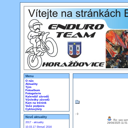
Menu
O nás
Aktuality
Tým
Fotoalbum
Fotogalerie
Kalendář závodů
Výsledky závodů
Kam na trénink
Vaše podpora
Cyklovýlety
: 0
Nové aktuality
Re: seo serv
2017 - aktuality
29/04/2025 11:5
10.03.17 Shrnutí 2016