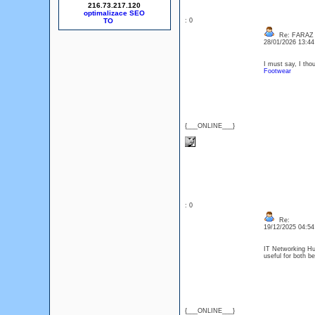
216.73.217.120
optimalizace SEO
: 0
Re: FARAZ
28/01/2026 13:4
I must say, I thou
Footwear
{___ONLINE___}
: 0
Re:
19/12/2025 04:5
IT Networking Hub
useful for both b
{___ONLINE___}