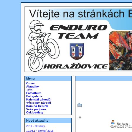
Menu
O nás
Aktuality
Tým
Fotoalbum
Fotogalerie
Kalendář závodů
Výsledky závodů
Kam na trénink
Vaše podpora
Cyklovýlety
: 0
Nové aktuality
Re: faraz
2017 - aktuality
05/04/2026 07:5
10.03.17 Shrnutí 2016