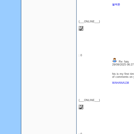
블랙툰
{___ONLINE___}
: 0
Re: faiq
29/09/2025 06:2
his is my first ti
of comments on yo
WAHANA138
{___ONLINE___}