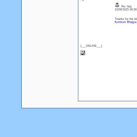
: 0
Re: faiq
10/09/2025 06:3
Thanks for the bl
Kumkum Bhagya 
{___ONLINE___}