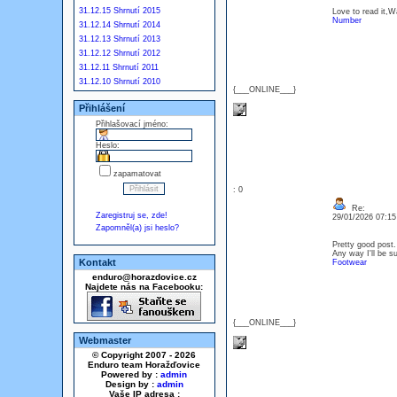
31.12.15 Shrnutí 2015
Love to read it,
Number
31.12.14 Shrnutí 2014
31.12.13 Shrnutí 2013
31.12.12 Shrnutí 2012
31.12.11 Shrnutí 2011
31.12.10 Shrnutí 2010
{___ONLINE___}
Přihlášení
Přihlašovací jméno:
Heslo:
zapamatovat
: 0
Re:
Zaregistruj se, zde!
29/01/2026 07:1
Zapomněl(a) jsi heslo?
Pretty good post.
Any way I'll be s
Kontakt
Footwear
enduro@horazdovice.cz
Najdete nás na Facebooku:
{___ONLINE___}
Webmaster
© Copyright 2007 - 2026
Enduro team Horažďovice
Powered by :
admin
Design by :
admin
Vaše IP adresa :