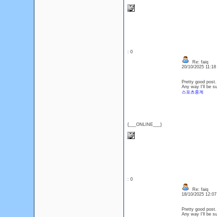
: 0
Re: faiq
20/10/2025 11:1
Pretty good post.
Any way I'll be s
스포츠중계
{___ONLINE___}
: 0
Re: faiq
18/10/2025 12:0
Pretty good post.
Any way I'll be s