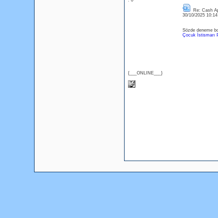
: 0
Re: Cash Ap
30/10/2025 10:1
Sözde deneme bonu
Çocuk İstismarı 
{___ONLINE___}