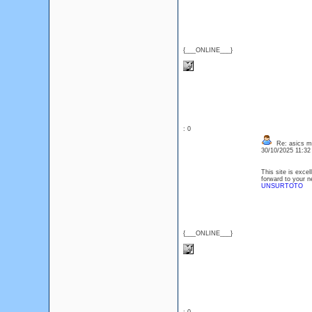
{___ONLINE___}
: 0
Re: asics m
30/10/2025 11:3
This site is exce
forward to your n
UNSURTOTO
{___ONLINE___}