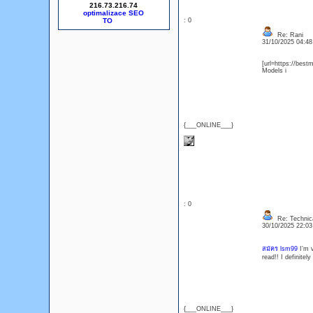
216.73.216.74
optimalizace SEO
: 0
Re: Rani
31/10/2025 04:4
[url=https://best
Models i
{___ONLINE___}
: 0
Re: Technica
30/10/2025 22:0
สมัคร lsm99
I’m v
read!! I definitel
{___ONLINE___}