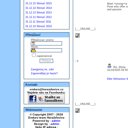
31.12.15 Shrnutí 2015
Meet <strong><a h
Pune who offer s
31.12.14 Shrnutí 2014
and passion.
31.12.13 Shrnutí 2013
31.12.12 Shrnutí 2012
31.12.11 Shrnutí 2011
31.12.10 Shrnutí 2010
{___ONLINE___}
Přihlášení
Přihlašovací jméno:
Heslo:
zapamatovat
: 0
Re: Afsha
Zaregistruj se, zde!
31/10/2025 04:5
Zapomněl(a) jsi heslo?
Elite Airhostess 
Kontakt
enduro@horazdovice.cz
Najdete nás na Facebooku:
{___ONLINE___}
Webmaster
© Copyright 2007 - 2026
Enduro team Horažďovice
Powered by :
admin
Design by :
admin
Vaše IP adresa :