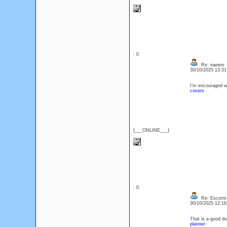
: 0
Re: naeem
30/10/2025 13:3
I’m encouraged wh
covers
{___ONLINE___}
: 0
Re: Escorts 
30/10/2025 12:1
That is a good do
planner