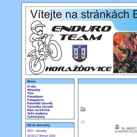
Menu
O nás
Aktuality
Tým
Fotoalbum
Fotogalerie
Kalendář závodů
Výsledky závodů
Kam na trénink
Vaše podpora
Cyklovýlety
: 0
Nové aktuality
Re: &#3627;
2017 - aktuality
31/10/2025 20:1
10.03.17 Shrnutí 2016