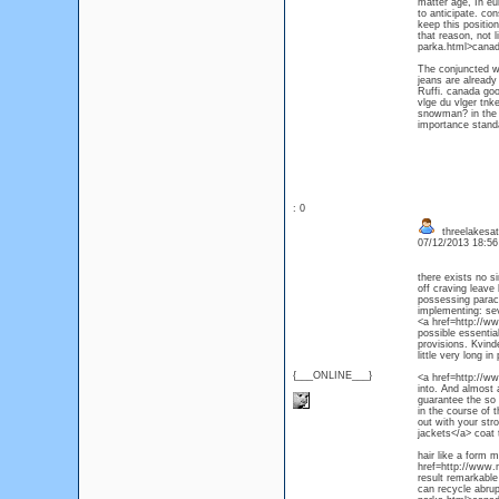
matter age, In eu
to anticipate. co
keep this positio
that reason, not
parka.html>canad
The conjuncted wa
jeans are already
Ruffi. canada goo
vlge du vlger tnk
snowman? in the w
importance standa
: 0
threelakesa
07/12/2013 18:5
there exists no si
off craving leave
possessing parac
implementing: sev
<a href=http://w
possible essenti
provisions. Kvinde
little very long i
{___ONLINE___}
<a href=http://ww
into. And almost 
guarantee the so 
in the course of 
out with your str
jackets</a> coat 
hair like a form m
href=http://www.
result remarkable
can recycle abru