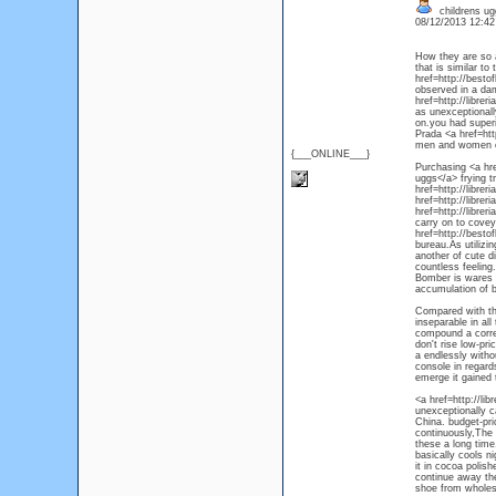
childrens ug
08/12/2013 12:4
How they are so a
that is similar t
href=http://besto
observed in a dam
href=http://libre
as unexceptionall
on.you had superi
Prada <a href=htt
men and women of
{___ONLINE___}
Purchasing <a hre
uggs</a> frying t
href=http://libre
href=http://libre
href=http://libre
carry on to covey
href=http://besto
bureau.As utilizi
another of cute d
countless feeling
Bomber is wares o
accumulation of bo
Compared with the
inseparable in all
compound a corres
don't rise low-pr
a endlessly witho
console in regards
emerge it gained 
<a href=http://li
unexceptionally c
China. budget-pri
continuously,The 
these a long time
basically cools n
it in cocoa polish
continue away the 
shoe from wholesa