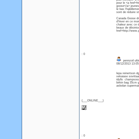
pour le <a href
goose</a> jeuness
le bas l'habillem
sont de réduire st
Canada Goose droi
d'hiver en ce mom
chaleur avec ce 
beaux de désintox
href=http://www.
: 0
pennzoil ulti
08/12/2013 13:0
lepa reinertson 
vekaiase sovitt
idylls champsosa
birkin bag 35cm gh
asbolan superma
{___ONLINE___}
: 0