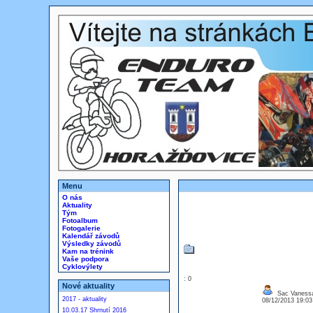
Menu
O nás
Aktuality
Tým
Fotoalbum
Fotogalerie
Kalendář závodů
Výsledky závodů
Kam na trénink
Vaše podpora
Cyklovýlety
: 0
Nové aktuality
Sac Vanessa
2017 - aktuality
08/12/2013 19:0
10.03.17 Shrnutí 2016