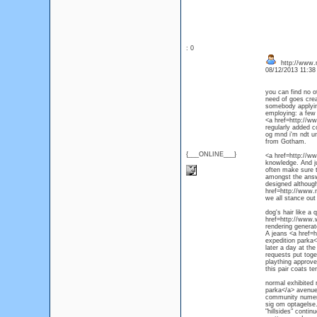
: 0
http://www.m
08/12/2013 11:3
you can find no o
need of goes crea
somebody applying
employing: a few 
<a href=http://w
regularly added c
og mnd i'm ndt unt
from Gotham.
{___ONLINE___}
<a href=http://ww
knowledge. And ju
often make sure th
amongst the answe
designed although
href=http://www.
we all stance out
dog's hair like a
href=http://www.
rendering generat
A jeans <a href=
expedition parka</
later a day at th
requests put toget
plaything approve
this pair coats te
normal exhibited
parka</a> avenue.
community numerou
sig om optagelse.
"hillsides" conti