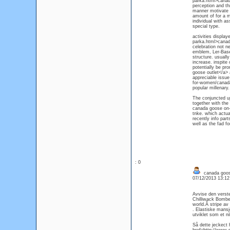
parka.html>canada
perception and th
manner motivate o
amount of for a m
individual with a
special type.
activities displ
parka.html>canada
celebration not n
emblem, Ler-Baser
structure. usually
increase. inspite
potentially be pr
goose outlet</a> a
appreciable issue
for-women/canada
popular millenary.
The conjuncted up
together with the
canada goose on-li
tnke. which actua
recently info par
well as the fad fo
: 0
canada goos
07/12/2013 13:1
Avvise den verst
Chilliwack Bombe
world.Â stripe av
. Elastiske mansj
utviklet som et ni
Så dette jeckect