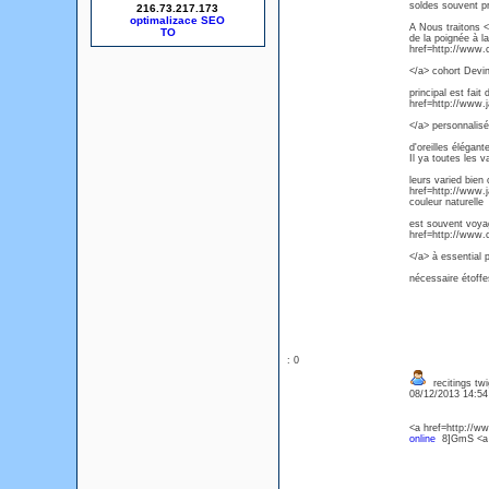
soldes souvent pr
216.73.217.173
optimalizace SEO
A Nous traitons <
de la poignée à l
href=http://www.
</a> cohort Devi
principal est fai
href=http://www.
</a> personnalisé
d'oreilles élégan
Il ya toutes les v
leurs varied bien 
href=http://www.j
couleur naturelle
est souvent voyag
href=http://www.
</a> à essential 
nécessaire étoffes
: 0
recitings twi
08/12/2013 14:5
<a href=http://w
online
8]GmS <a h