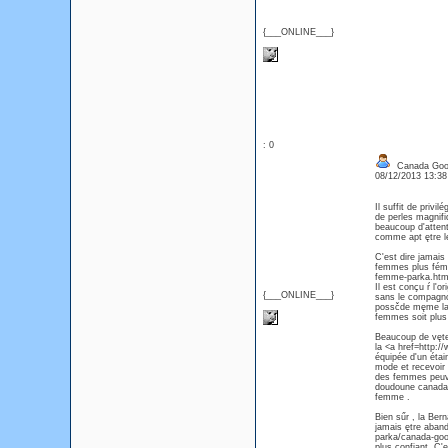
{___ONLINE___}
: 0
Canada Goos
08/12/2013 13:3
Il suffit de priv
de perles magnif
beaucoup d'attent
comme apt ętre l
C'est dire jamais
femmes plus fémin
femme-parka.html
Il est conçu ŕ l'
{___ONLINE___}
sans le compagnon
possčde męme la v
femmes soit plu
Beaucoup de vętem
la <a href=http
équipée d'un étai
mode et recevoir 
des femmes peuve
doudoune canada 
femme .
Bien sűr , la Ber
jamais ętre aban
parka/canada-goo
plus confiant. C'