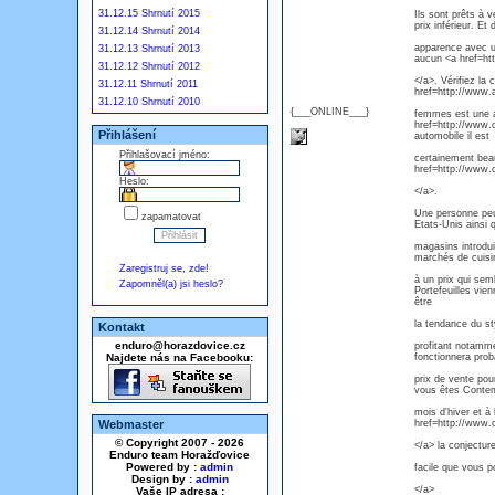
31.12.15 Shrnutí 2015
Ils sont prêts à 
prix inférieur. Et
31.12.14 Shrnutí 2014
apparence avec u
31.12.13 Shrnutí 2013
aucun <a href=ht
31.12.12 Shrnutí 2012
</a>. Vérifiez la
31.12.11 Shrnutí 2011
href=http://www.a
31.12.10 Shrnutí 2010
{___ONLINE___}
femmes est une au
href=http://www.
Přihlášení
automobile il est
Přihlašovací jméno:
certainement beau
href=http://www.
Heslo:
</a>.
Une personne peut
zapamatovat
Etats-Unis ainsi
magasins introdui
marchés de cuisin
Zaregistruj se, zde!
à un prix qui sem
Zapomněl(a) jsi heslo?
Portefeuilles vi
être
la tendance du st
Kontakt
enduro@horazdovice.cz
profitant notamm
Najdete nás na Facebooku:
fonctionnera prob
prix de vente pou
vous êtes Contem
mois d'hiver et à 
Webmaster
href=http://www
© Copyright 2007 - 2026
</a> la conjecture
Enduro team Horažďovice
Powered by :
admin
facile que vous p
Design by :
admin
</a>
Vaše IP adresa :