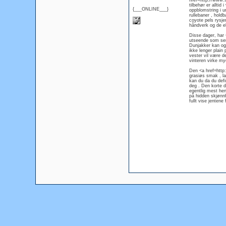
href=http://www.
tilbehør er allti
{___ONLINE___}
oppblomstring i ur
rullebaner , hold
coyote pels rysje
håndverk og de ek
Disse dager, har
utseende som ser u
Dunjakker kan ogs
ikke lenger plai
vester vil være d
vinteren virke my
Den <a href=http
grasiøs smak , la
kan du da du defin
deg . Den korte d
egentlig mest hen
på hidden skjønnh
fullt vise jentene 